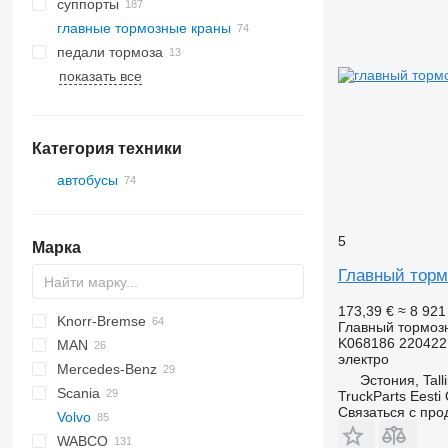
суппорты
главные тормозные краны
педали тормоза
показать все
Категория техники
автобусы
5
Марка
Главный тормо
173,39 €
≈ 8 921
Knorr-Bremse
Axer
Главный тормоз
K068186 220422
MAN
Citelis
электро
Mercedes-Benz
Crossway
A-series
Эстония, Tall
Scania
Daily
Lion's series
Citaro
Kerax
TruckParts Eesti
Связаться с пр
Volvo
Domino
Premium
K-series
Alpino
WABCO
Evadys
Urbino
7700