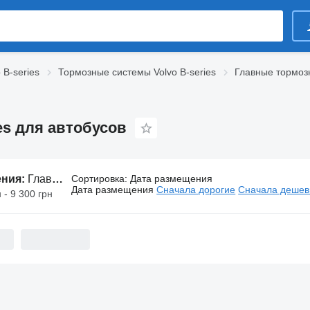
 B-series
Тормозные системы Volvo B-series
Главные тормозн
es для автобусов
ения:
Главные тормозные краны Volvo B-series для автобусов
Сортировка
:
Дата размещения
Дата размещения
Сначала дорогие
Сначала деше
 - 9 300 грн