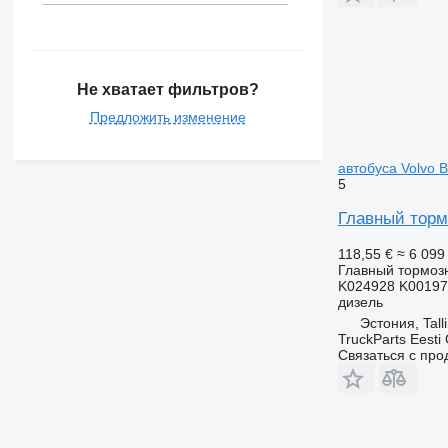
Не хватает фильтров?
Предложить изменение
автобуса Volvo B
5
Главный тормо
118,55 €
≈ 6 099
Главный тормоз
K024928 K00197
дизель
Эстония, Tall
TruckParts Eesti
Связаться с пр