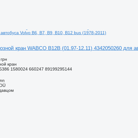
автобуса Volvo B6, B7, B9, B10, B12 bus (1978-2011)
зной кран WABCO B12B (01.97-12.11) 4342050260 для авт
 грн
ной кран
5386 1580024 660247 89199295144
inn
 OÜ
одавцом