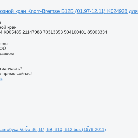
зной кран Knorr-Bremse Б12Б (01.97-12.11) K024928 для 
н
ной кран
4 K005485 21147988 70313353 504100401 85003334
ummu
 OÜ
одавцом
 запчасть?
у прямо сейчас!
ть
втобуса Volvo B6, B7, B9, B10, B12 bus (1978-2011)