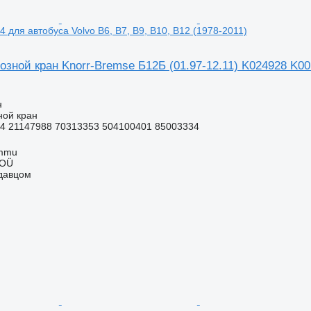
 для автобуса Volvo B6, B7, B9, B10, B12 (1978-2011)
зной кран Knorr-Bremse Б12Б (01.97-12.11) K024928 K001
н
ной кран
4 21147988 70313353 504100401 85003334
ummu
 OÜ
одавцом