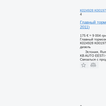
K024928 K001974
4
Главный тормо
2011)
175 €
≈ 9 004 гр
Главный тормоз
K024928 K00197
дизель
Эстония, R
KB AUTO EESTI
Связаться с пр