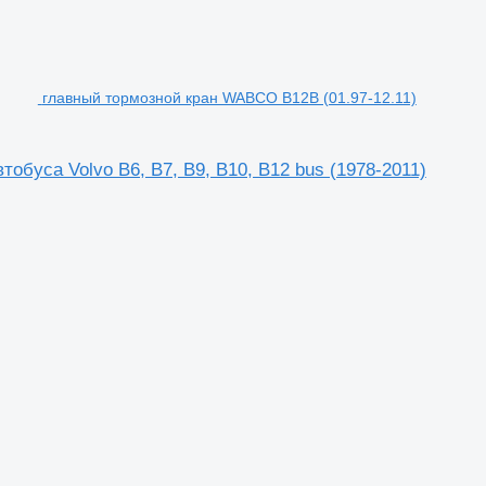
главный тормозной кран WABCO B12B (01.97-12.11)
обуса Volvo B6, B7, B9, B10, B12 bus (1978-2011)