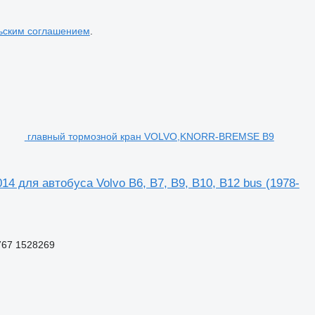
ьским соглашением
.
главный тормозной кран VOLVO,KNORR-BREMSE B9
для автобуса Volvo B6, B7, B9, B10, B12 bus (1978-
767 1528269