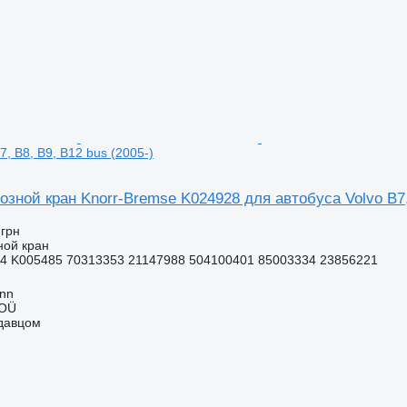
7, B8, B9, B12 bus (2005-)
зной кран Knorr-Bremse K024928 для автобуса Volvo B7, 
 грн
ной кран
4 K005485 70313353 21147988 504100401 85003334 23856221
inn
 OÜ
одавцом