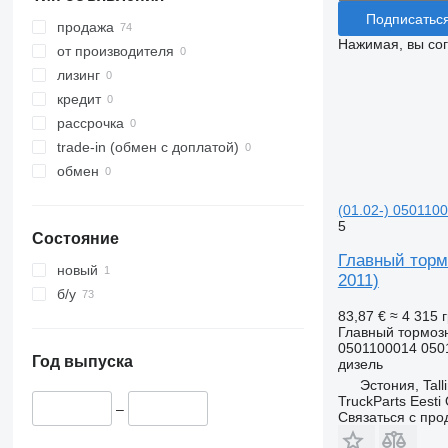
Подписатьс
продажа
Нажимая, вы со
от производителя
лизинг
кредит
рассрочка
trade-in (обмен с доплатой)
обмен
(01.02-) 0501100
5
Состояние
Главный торм
новый
2011)
б/у
83,87 €
≈ 4 315 
Главный тормоз
0501100014 050
Год выпуска
дизель
Эстония, Tall
TruckParts Eesti
–
Связаться с пр