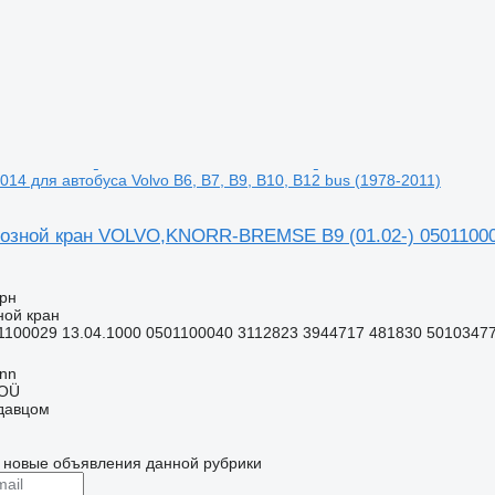
014 для автобуса Volvo B6, B7, B9, B10, B12 bus (1978-2011)
озной кран VOLVO,KNORR-BREMSE B9 (01.02-) 0501100014 
грн
ной кран
1100029 13.04.1000 0501100040 3112823 3944717 481830 5010347
inn
 OÜ
одавцом
 новые объявления данной рубрики