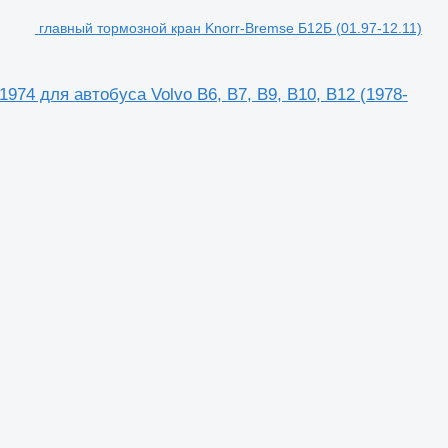
главный тормозной кран Knorr-Bremse Б12Б (01.97-12.11)
974 для автобуса Volvo B6, B7, B9, B10, B12 (1978-