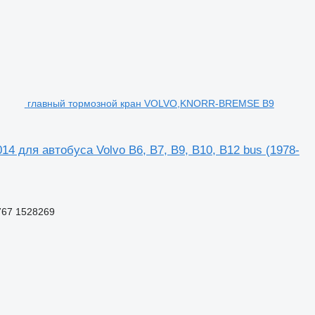
главный тормозной кран VOLVO,KNORR-BREMSE B9
для автобуса Volvo B6, B7, B9, B10, B12 bus (1978-
767 1528269