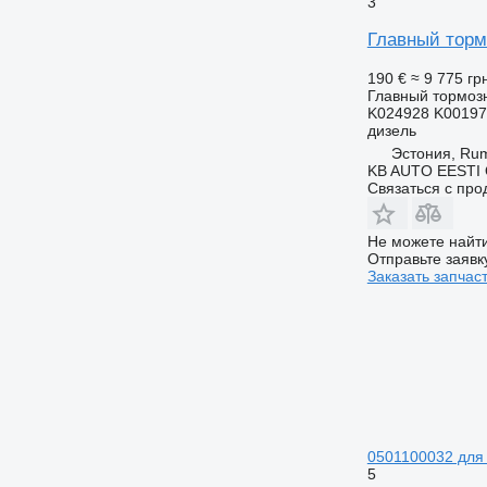
3
Главный тормо
190 €
≈ 9 775 гр
Главный тормоз
K024928 K00197
дизель
Эстония, R
KB AUTO EESTI
Связаться с пр
Не можете найти
Отправьте заявк
Заказать запчас
0501100032 для а
5