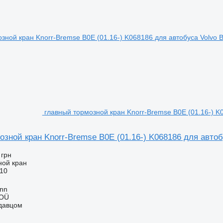
главный тормозной кран Knorr-Bremse B0E (01.16-) K0
зной кран Knorr-Bremse B0E (01.16-) K068186 для автоб
 грн
ной кран
10
inn
 OÜ
одавцом