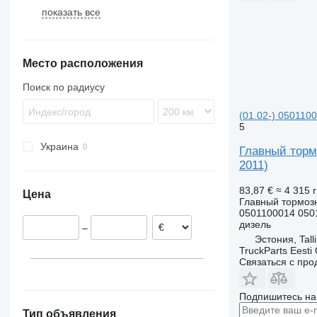
показать все
Karosa
9900
Magelys
B-series
Proway
B7
Место расположения
Recreo
B9
B10
Поиск по радиусу
B12
(01.02-) 0501100
5
Украина
Главный торм
2011)
83,87 €
≈ 4 315 
Цена
Главный тормоз
0501100014 050
дизель
–
Эстония, Tall
TruckParts Eesti
Связаться с пр
Подпишитесь на
Тип объявления