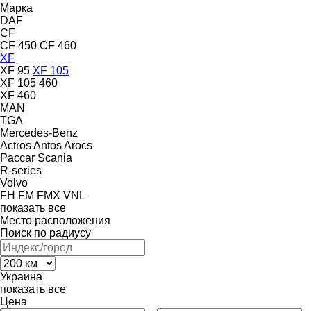
Марка
DAF
CF
CF 450
CF 460
XF
XF 95
XF 105
XF 105 460
XF 460
MAN
TGA
Mercedes-Benz
Actros
Antos
Arocs
Paccar
Scania
R-series
Volvo
FH
FM
FMX
VNL
показать все
Место расположения
Поиск по радиусу
Украина
показать все
Цена