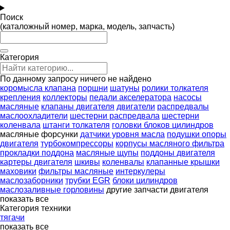
Поиск
(каталожный номер, марка, модель, запчасть)
Категория
По данному запросу ничего не найдено
коромысла клапана
поршни
шатуны
ролики толкателя
крепления
коллекторы
педали акселератора
насосы
масляные
клапаны двигателя
двигатели
распредвалы
маслоохладители
шестерни распредвала
шестерни
коленвала
штанги толкателя
головки блоков цилиндров
масляные форсунки
датчики уровня масла
подушки опоры
двигателя
турбокомпрессоры
корпусы масляного фильтра
прокладки поддона
масляные щупы
поддоны двигателя
картеры двигателя
шкивы
коленвалы
клапанные крышки
маховики
фильтры масляные
интеркулеры
маслозаборники
трубки EGR
блоки цилиндров
маслозаливные горловины
другие запчасти двигателя
показать все
Категория техники
тягачи
показать все