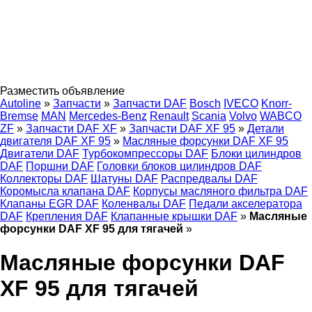
Разместить объявление
Autoline
»
Запчасти
»
Запчасти DAF
Bosch
IVECO
Knorr-
Bremse
MAN
Mercedes-Benz
Renault
Scania
Volvo
WABCO
ZF
»
Запчасти DAF XF
»
Запчасти DAF XF 95
»
Детали
двигателя DAF XF 95
»
Масляные форсунки DAF XF 95
Двигатели DAF
Турбокомпрессоры DAF
Блоки цилиндров
DAF
Поршни DAF
Головки блоков цилиндров DAF
Коллекторы DAF
Шатуны DAF
Распредвалы DAF
Коромысла клапана DAF
Корпусы масляного фильтра DAF
Клапаны EGR DAF
Коленвалы DAF
Педали акселератора
DAF
Крепления DAF
Клапанные крышки DAF
»
Масляные
форсунки DAF XF 95 для тягачей
»
Масляные форсунки DAF
XF 95 для тягачей