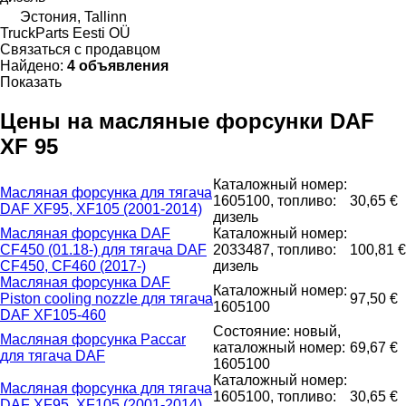
Эстония, Tallinn
TruckParts Eesti OÜ
Связаться с продавцом
Найдено:
4 объявления
Показать
Цены на масляные форсунки DAF
XF 95
Каталожный номер:
Масляная форсунка для тягача
1605100, топливо:
30,65 €
DAF XF95, XF105 (2001-2014)
дизель
Масляная форсунка DAF
Каталожный номер:
CF450 (01.18-) для тягача DAF
2033487, топливо:
100,81 €
CF450, CF460 (2017-)
дизель
Масляная форсунка DAF
Каталожный номер:
Piston cooling nozzle для тягача
97,50 €
1605100
DAF XF105-460
Состояние: новый,
Масляная форсунка Paccar
каталожный номер:
69,67 €
для тягача DAF
1605100
Каталожный номер:
Масляная форсунка для тягача
1605100, топливо:
30,65 €
DAF XF95, XF105 (2001-2014)