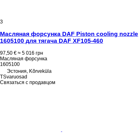
3
Масляная форсунка DAF Piston cooling nozzle
1605100 для тягача DAF XF105-460
97,50 €
≈ 5 016 грн
Масляная форсунка
1605100
Эстония, Kõrveküla
TSvaruosad
Связаться с продавцом