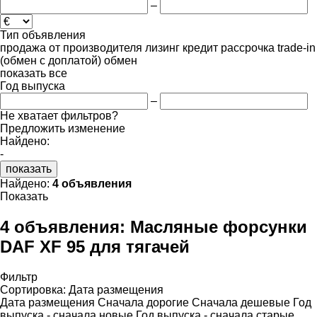
–
Тип объявления
продажа
от производителя
лизинг
кредит
рассрочка
trade-in
(обмен с доплатой)
обмен
показать все
Год выпуска
–
Не хватает фильтров?
Предложить изменение
Найдено:
-
показать
Найдено:
4 объявления
Показать
4 объявления:
Масляные форсунки
DAF XF 95 для тягачей
Фильтр
Сортировка
:
Дата размещения
Дата размещения
Сначала дорогие
Сначала дешевые
Год
выпуска - сначала новые
Год выпуска - сначала старые