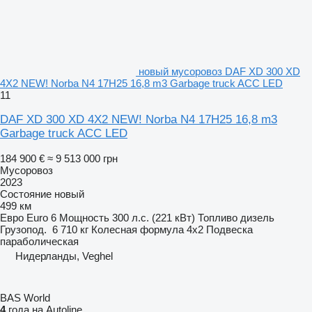
новый мусоровоз DAF XD 300 XD
4X2 NEW! Norba N4 17H25 16,8 m3 Garbage truck ACC LED
11
DAF XD 300 XD 4X2 NEW! Norba N4 17H25 16,8 m3
Garbage truck ACC LED
184 900 €
≈ 9 513 000 грн
Мусоровоз
2023
Состояние
новый
499 км
Евро
Euro 6
Мощность
300 л.с. (221 кВт)
Топливо
дизель
Грузопод.
6 710 кг
Колесная формула
4x2
Подвеска
параболическая
Нидерланды, Veghel
BAS World
4
года на Autoline