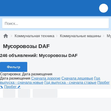
Коммунальная техника
Коммунальные машины
М
Мусоровозы DAF
246 объявлений:
Мусоровозы DAF
Фильтр
Сортировка
:
Дата размещения
Дата размещения
Сначала дорогие
Сначала дешевые
Год
выпуска - сначала новые
Год выпуска - сначала старые
Пробег
⬊
Пробег ⬈