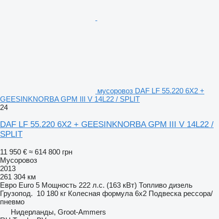
мусоровоз DAF LF 55.220 6X2 +
GEESINKNORBA GPM III V 14L22 / SPLIT
24
DAF LF 55.220 6X2 + GEESINKNORBA GPM III V 14L22 /
SPLIT
11 950 €
≈ 614 800 грн
Мусоровоз
2013
261 304 км
Евро
Euro 5
Мощность
222 л.с. (163 кВт)
Топливо
дизель
Грузопод.
10 180 кг
Колесная формула
6x2
Подвеска
рессора/
пневмо
Нидерланды, Groot-Ammers