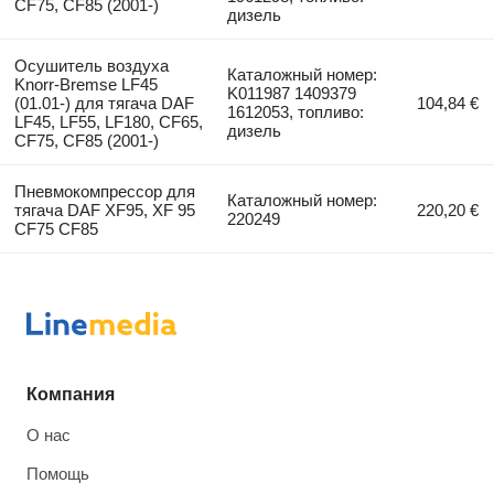
CF75, CF85 (2001-)
дизель
Осушитель воздуха
Каталожный номер:
Knorr-Bremse LF45
K011987 1409379
(01.01-) для тягача DAF
104,84 €
1612053, топливо:
LF45, LF55, LF180, CF65,
дизель
CF75, CF85 (2001-)
Пневмокомпрессор для
Каталожный номер:
тягача DAF XF95, XF 95
220,20 €
220249
CF75 CF85
Компания
О нас
Помощь