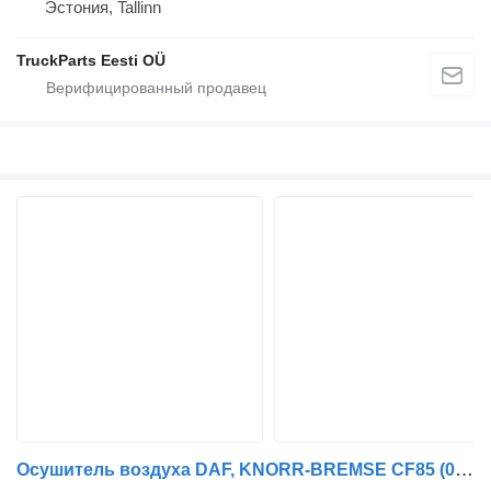
Эстония, Tallinn
TruckParts Eesti OÜ
Осушитель воздуха DAF, KNORR-BREMSE CF85 (01.01-) ZB4708 для тягача DAF LF45, LF55, LF180, CF65, CF75, CF85 (2001-)