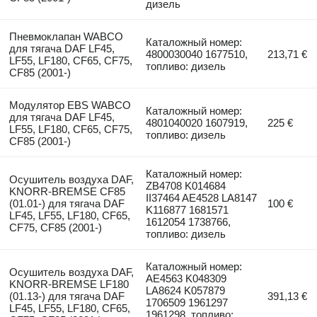
дизель
Пневмоклапан WABCO
Каталожный номер:
для тягача DAF LF45,
4800030040 1677510,
213,71 €
LF55, LF180, CF65, CF75,
топливо: дизель
CF85 (2001-)
Модулятор EBS WABCO
Каталожный номер:
для тягача DAF LF45,
4801040020 1607919,
225 €
LF55, LF180, CF65, CF75,
топливо: дизель
CF85 (2001-)
Каталожный номер:
Осушитель воздуха DAF,
ZB4708 K014684
KNORR-BREMSE CF85
II37464 AE4528 LA8147
(01.01-) для тягача DAF
100 €
K116877 1681571
LF45, LF55, LF180, CF65,
1612054 1738766,
CF75, CF85 (2001-)
топливо: дизель
Каталожный номер:
Осушитель воздуха DAF,
AE4563 K048309
KNORR-BREMSE LF180
LA8624 K057879
(01.13-) для тягача DAF
391,13 €
1706509 1961297
LF45, LF55, LF180, CF65,
1961298, топливо: