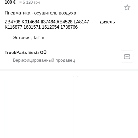
100 €
≈ 5 120 грн
Пневматика - осушитель воздуха
ZB4708 K014684 II37464 AE4528 LA8147
дизель
K116877 1681571 1612054 1738766
Эстония, Tallinn
TruckParts Eesti OÜ