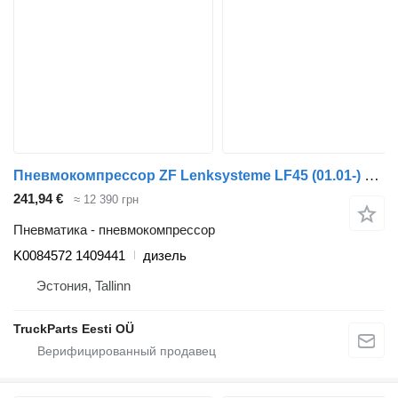
Пневмокомпрессор ZF Lenksysteme LF45 (01.01-) K0084572 для тягача DAF LF45, LF55, LF180, CF65, CF75, CF85 (2001-)
241,94 €
≈ 12 390 грн
Пневматика - пневмокомпрессор
K0084572 1409441
дизель
Эстония, Tallinn
TruckParts Eesti OÜ