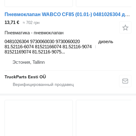
Пневмоклапан WABCO CF85 (01.01-) 0481026304 для тягача DAF LF45, LF55, LF180, CF65, CF75, CF85 (2001-)
13,71 €
≈ 702 грн
Пневматика - пневмоклапан
0481026304 9730060030 9730060020
дизель
81.52116-6074 81521166074 81.52116-9074
81521169074 81.52116-9075...
Эстония, Tallinn
TruckParts Eesti OÜ