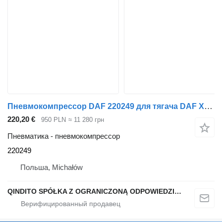
Пневмокомпрессор DAF 220249 для тягача DAF XF95, XF 95 CF75 CF85
220,20 €
950 PLN
≈ 11 280 грн
Пневматика - пневмокомпрессор
220249
Польша, Michałów
QINDITO SPÓŁKA Z OGRANICZONĄ ODPOWIEDZIALNOŚCIĄ