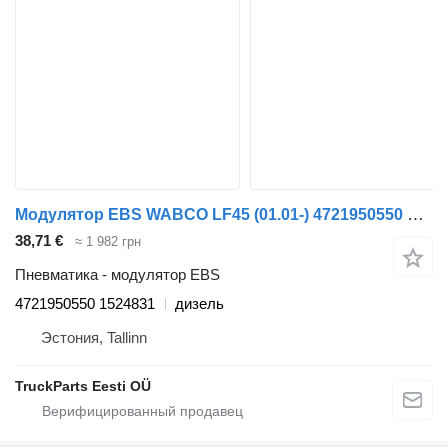
Модулятор EBS WABCO LF45 (01.01-) 4721950550 для тягача DAF LF45, LF55, LF180, CF65, CF75, CF85 (2001-)
38,71 €
≈ 1 982 грн
Пневматика - модулятор EBS
4721950550 1524831
дизель
Эстония, Tallinn
TruckParts Eesti OÜ