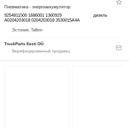
Пневматика - энергоаккумулятор
9254811500 1686001 1360929
дизель
A0204203018 0204203018 3530015A4A
Эстония, Tallinn
TruckParts Eesti OÜ