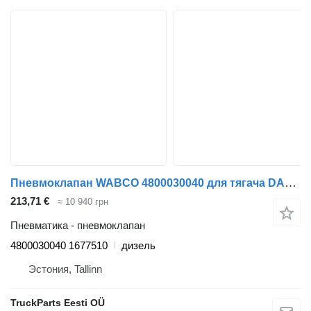
Пневмоклапан WABCO 4800030040 для тягача DAF LF45, LF55, LF180, CF65, CF75, CF85 (2001-)
213,71 €
≈ 10 940 грн
Пневматика - пневмоклапан
4800030040 1677510
дизель
Эстония, Tallinn
TruckParts Eesti OÜ