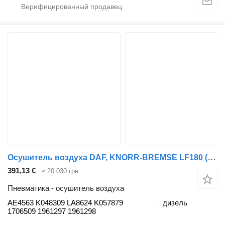
Осушитель воздуха DAF, KNORR-BREMSE LF180 (01.13-) AE4563 для тягача DAF LF45, LF55, LF180, CF65, CF75, CF85 (2001-)
391,13 €
≈ 20 030 грн
Пневматика - осушитель воздуха
AE4563 K048309 LA8624 K057879
дизель
1706509 1961297 1961298