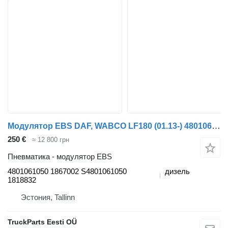
Модулятор EBS DAF, WABCO LF180 (01.13-) 4801061050 для тягача DAF LF45, LF55, LF180, CF65, CF75, CF85 (2001-)
250 €
≈ 12 800 грн
Пневматика - модулятор EBS
4801061050 1867002 S4801061050
дизель
1818832
Эстония, Tallinn
TruckParts Eesti OÜ