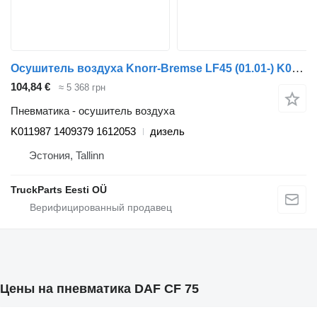
Осушитель воздуха Knorr-Bremse LF45 (01.01-) K011987 для тягача DAF LF45, LF55, LF180, CF65, CF75, CF85 (2001-)
104,84 €
≈ 5 368 грн
Пневматика - осушитель воздуха
K011987 1409379 1612053
дизель
Эстония, Tallinn
TruckParts Eesti OÜ
Цены на пневматика DAF CF 75