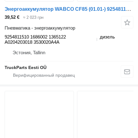
Энергоаккумулятор WABCO CF85 (01.01-) 9254811510 для тягача DAF LF45, LF55, LF180, CF65, CF75, CF85 (2001-)
39,52 €
≈ 2 023 грн
Пневматика - энергоаккумулятор
9254811510 1686002 1365122
дизель
A0204203018 3530020A4A
Эстония, Tallinn
TruckParts Eesti OÜ