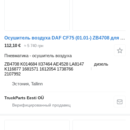
Осушитель воздуха DAF CF75 (01.01-) ZB4708 для тягача DAF LF45, LF55, LF180, CF65, CF75, CF85 (2001-)
112,10 €
≈ 5 740 грн
Пневматика - осушитель воздуха
ZB4708 K014684 II37464 AE4528 LA8147
дизель
K116877 1681571 1612054 1738766
2107992
Эстония, Tallinn
TruckParts Eesti OÜ