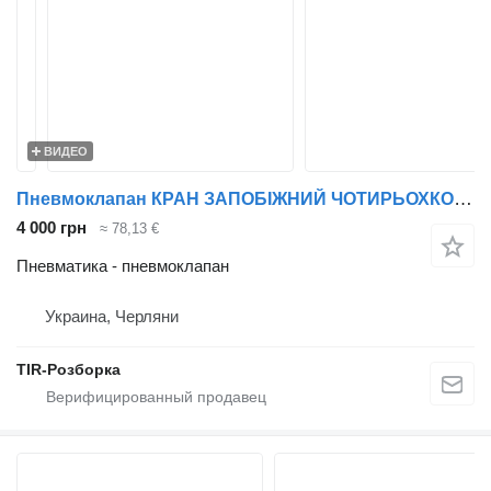
ВИДЕО
Пневмоклапан КРАН ЗАПОБІЖНИЙ ЧОТИРЬОХКОНТУРНИЙ DAF CF85/CF75/CF65/XF95/XF105/ для тягача DAF CF85/CF75/CF65/XF95/XF105
4 000 грн
≈ 78,13 €
Пневматика - пневмоклапан
Украина, Черляни
TIR-Розборка