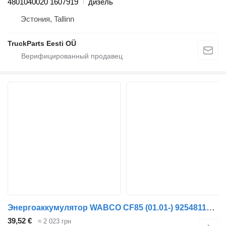
4801040020 1607919
дизель
Эстония, Tallinn
TruckParts Eesti OÜ
Энергоаккумулятор WABCO CF85 (01.01-) 9254811500 для тягача DAF LF45, LF55, LF180, CF65, CF75, CF85 (2001-)
39,52 €
≈ 2 023 грн