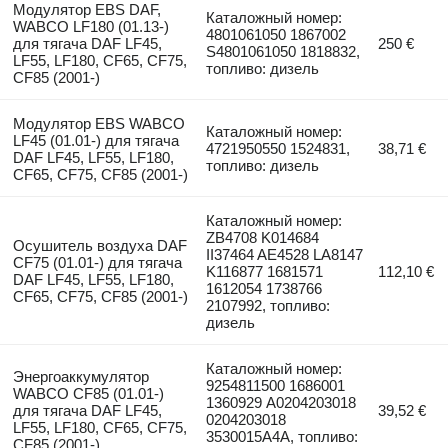
Модулятор EBS DAF,
Каталожный номер:
WABCO LF180 (01.13-)
4801061050 1867002
для тягача DAF LF45,
250 €
S4801061050 1818832,
LF55, LF180, CF65, CF75,
топливо: дизель
CF85 (2001-)
Модулятор EBS WABCO
Каталожный номер:
LF45 (01.01-) для тягача
4721950550 1524831,
38,71 €
DAF LF45, LF55, LF180,
топливо: дизель
CF65, CF75, CF85 (2001-)
Каталожный номер:
ZB4708 K014684
Осушитель воздуха DAF
II37464 AE4528 LA8147
CF75 (01.01-) для тягача
K116877 1681571
112,10 €
DAF LF45, LF55, LF180,
1612054 1738766
CF65, CF75, CF85 (2001-)
2107992, топливо:
дизель
Каталожный номер:
Энергоаккумулятор
9254811500 1686001
WABCO CF85 (01.01-)
1360929 A0204203018
для тягача DAF LF45,
39,52 €
0204203018
LF55, LF180, CF65, CF75,
3530015A4A, топливо:
CF85 (2001-)