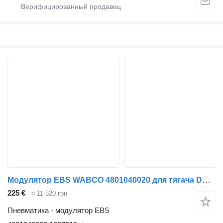
Модулятор EBS WABCO 4801040020 для тягача DAF LF45, LF55, LF180, CF65, CF75, CF85 (2001-)
225 €
≈ 11 520 грн
Пневматика - модулятор EBS