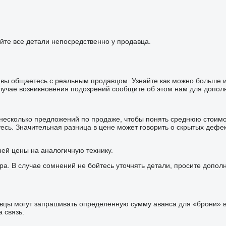
йте все детали непосредственно у продавца.
то вы общаетесь с реальным продавцом. Узнайте как можно больше
лучае возникновения подозрений сообщите об этом нам для дополн
 несколько предложений по продаже, чтобы понять среднюю стоим
сь. Значительная разница в цене может говорить о скрытых дефе
ней цены на аналогичную технику.
ра. В случае сомнений не бойтесь уточнять детали, просите допо
цы могут запрашивать определенную сумму аванса для «брони» ва
 связь.