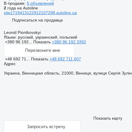
В продаже:
5 объявлений
2
года на Autoline
site1719413122912107298.autoline.ua
Подписаться на продавца
Leonid Piontkovskyi
Языки:
русский, украинский, польский
+380 96 192...
Показать
+380 96 192 3392
Перезвоните мне
+48 692 71...
Показать
+48 692 711 607
Адрес
Украина, Винницкая область, 21000, Вінниця, вулиця Сергія Зулін
Показать карту
Запросить встречу