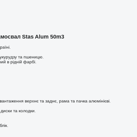
мосвал Stas Alum 50m3
раїні.
кукурудзу та пшеницю.
ий в рідній фарбі.
вантаження верхнє та заднє, рама та пачка алюмінієві.
 диски та колодки.
лік.