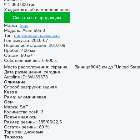
≈ 1 363 000 грн
Уведомлять об изменении цены
Связаться с продавцом
Марка:
Stas
Модель:
Alum 50m3
Тип:
полуприцеп самосвал
Год выпуска:
2010-07
Первая регистрация:
2010-09
Пробег:
400 км
Объем:
50 м³
Собственный вес:
6 600 кг
Место расположения:
Украина
Вінниця
8043 км до "United Stat
Дата размещения:
сегодня
Autoline ID:
WU39373
Описание
Способ разгрузки:
задняя
Кузов
Рама:
алюминиевая
Оси
Марка:
SAF
Количество осей:
3
Подъемная ось
Размер резины:
385/65/22.5
Остаток резины:
80 %
Тормоза:
дисковые
Тормоза