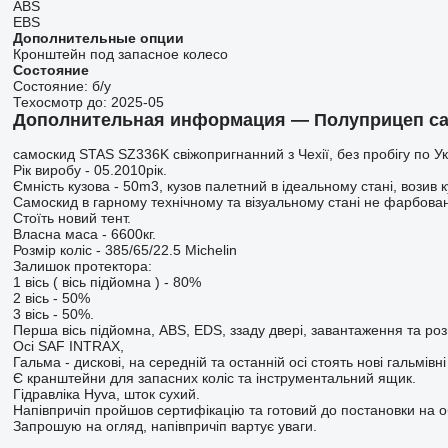
ABS
EBS
Дополнительные опции
Кронштейн под запасное колесо
Состояние
Состояние:
б/у
Техосмотр до:
2025-05
Дополнительная информация — Полуприцеп са
самоскид STAS SZ336K свіжопригнанний з Чехії, без пробігу по Ук
Рік виробу - 05.2010рік.
Ємність кузова - 50m3, кузов палетний в ідеальному стані, возив 
Самоскид в гарному технічному та візуальному стані не фарбован
Стоїть новий тент.
Власна маса - 6600кг.
Розмір коліс - 385/65/22.5 Michelin
Залишок протектора:
1 вісь ( вісь підйомна ) - 80%
2 вісь - 50%
3 вісь - 50%.
Перша вісь підйомна, ABS, EDS, ззаду двері, завантаження та роз
Осі SAF INTRAX,
Гальма - дискові, на середній та останній осі стоять нові гальмівні
Є кранштейни для запасних коліс та інструментальний ящик.
Гідравліка Hyva, шток сухий.
Напівпричіп пройшов сертифікацію та готовий до постановки на об
Запрошую на огляд, напівпричіп вартує уваги.