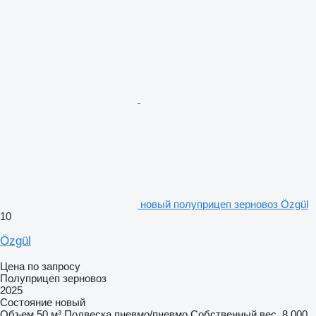
новый полуприцеп зерновоз Özgül
10
Özgül
Цена по запросу
Полуприцеп зерновоз
2025
Состояние
новый
Объем
50 м³
Подвеска
пневмо/пневмо
Собственный вес
8 000