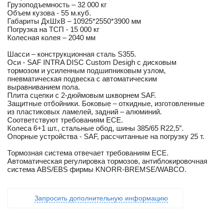
Грузоподъемность – 32 000 кг
Объем кузова - 55 м.куб.
Габариты ДхШхВ – 10925*2550*3900 мм
Погрузка на ТСП - 15 000 кг
Колесная колея – 2040 мм
Шасси – конструкционная сталь S355.
Оси - SAF INTRA DISC Custom Desigh с дисковым
тормозом и усиленным подшипниковым узлом,
пневматическая подвеска с автоматическим
выравниванием пола.
Плита сцепки с 2-дюймовым шкворнем SAF.
Защитные отбойники. Боковые – откидные, изготовленные
из пластиковых ламелей, задний – алюминий.
Соответствуют требованиям ECE.
Колеса 6+1 шт., стальные обод, шины 385/65 R22,5”.
Опорные устройства - SAF, рассчитанные на погрузку 25 т.
Тормозная система отвечает требованиям ECE.
Автоматическая регулировка тормозов, антиблокировочная
система ABS/EBS фирмы KNORR-BREMSE/WABCO.
Запросить дополнительную информацию