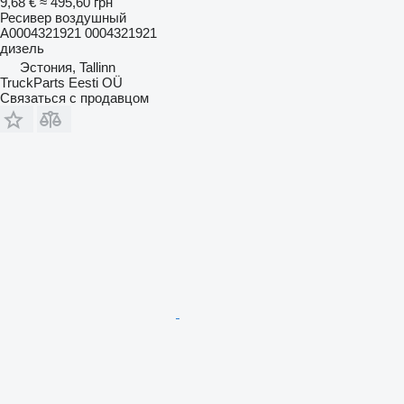
9,68 €
≈ 495,60 грн
Ресивер воздушный
A0004321921 0004321921
дизель
Эстония, Tallinn
TruckParts Eesti OÜ
Связаться с продавцом