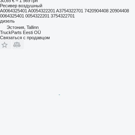
30,65 €
≈ 1 569 грн
Ресивер воздушный
A0064325401 A0054322201 A3754322701 7420904408 20904408
0064325401 0054322201 3754322701
дизель
Эстония, Tallinn
TruckParts Eesti OÜ
Связаться с продавцом