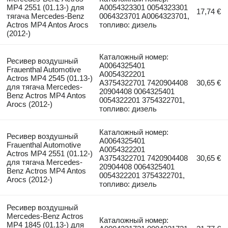
MP4 2551 (01.13-) для
A0054323301 0054323301
17,74 €
тягача Mercedes-Benz
0064323701 A0064323701,
Actros MP4 Antos Arocs
топливо: дизель
(2012-)
Каталожный номер:
Ресивер воздушный
A0064325401
Frauenthal Automotive
A0054322201
Actros MP4 2545 (01.13-)
A3754322701 7420904408
30,65 €
для тягача Mercedes-
20904408 0064325401
Benz Actros MP4 Antos
0054322201 3754322701,
Arocs (2012-)
топливо: дизель
Каталожный номер:
Ресивер воздушный
A0064325401
Frauenthal Automotive
A0054322201
Actros MP4 2551 (01.12-)
A3754322701 7420904408
30,65 €
для тягача Mercedes-
20904408 0064325401
Benz Actros MP4 Antos
0054322201 3754322701,
Arocs (2012-)
топливо: дизель
Ресивер воздушный
Mercedes-Benz Actros
Каталожный номер:
MP4 1845 (01.13-) для