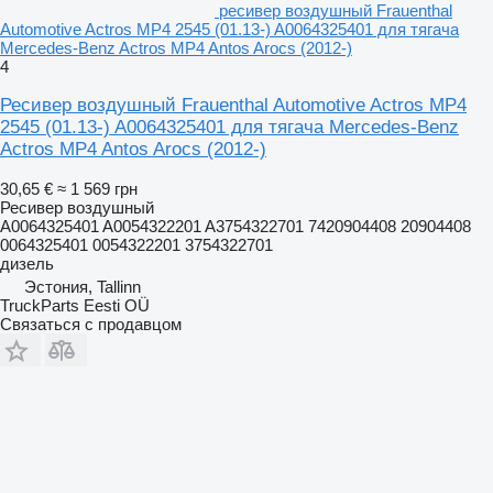
ресивер воздушный Frauenthal
Automotive Actros MP4 2545 (01.13-) A0064325401 для тягача
Mercedes-Benz Actros MP4 Antos Arocs (2012-)
4
Ресивер воздушный Frauenthal Automotive Actros MP4
2545 (01.13-) A0064325401 для тягача Mercedes-Benz
Actros MP4 Antos Arocs (2012-)
30,65 €
≈ 1 569 грн
Ресивер воздушный
A0064325401 A0054322201 A3754322701 7420904408 20904408
0064325401 0054322201 3754322701
дизель
Эстония, Tallinn
TruckParts Eesti OÜ
Связаться с продавцом