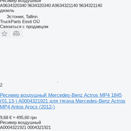
Ресивер воздушный
A9634320340 9634320340 A9634321140 9634321140
дизель
Эстония, Tallinn
TruckParts Eesti OÜ
Связаться с продавцом
2
Ресивер воздушный Mercedes-Benz Actros MP4 1845
(01.13-) A0004321921 для тягача Mercedes-Benz Actros
MP4 Antos Arocs (2012-)
9,68 €
≈ 495,60 грн
Ресивер воздушный
A0004321921 0004321921