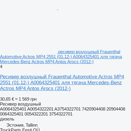
ресивер воздушный Frauenthal
Automotive Actros MP4 2551 (01.12-) A0064325401 для тягача
Mercedes-Benz Actros MP4 Antos Arocs (2012-)
4
Ресивер воздушный Frauenthal Automotive Actros MP4
2551 (01.12-) A0064325401 для тягача Mercedes-Benz
Actros MP4 Antos Arocs (2012-)
30,65 €
≈ 1 569 грн
Ресивер воздушный
A0064325401 A0054322201 A3754322701 7420904408 20904408
0064325401 0054322201 3754322701
дизель
Эстония, Tallinn
TruckParts Eesti OÜ