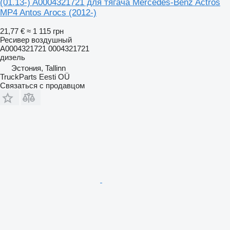
(01.13-) A0004321721 для тягача Mercedes-Benz Actros
MP4 Antos Arocs (2012-)
21,77 €
≈ 1 115 грн
Ресивер воздушный
A0004321721 0004321721
дизель
Эстония, Tallinn
TruckParts Eesti OÜ
Связаться с продавцом