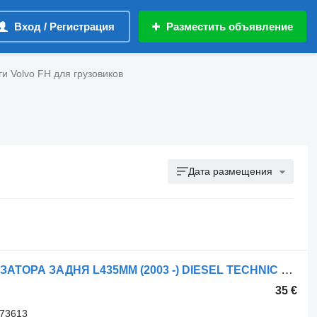
Вход / Регистрация
Разместить объявление
и Volvo FH для грузовиков
Дата размещения
Рулевая тяга Volvo СТІЙКА СТАБІЛІЗАТОРА ЗАДНЯ L435MM (2003 -) DIESEL TECHNIC 2.61232 для грузовика Volvo FH/FM12
35 €
173613