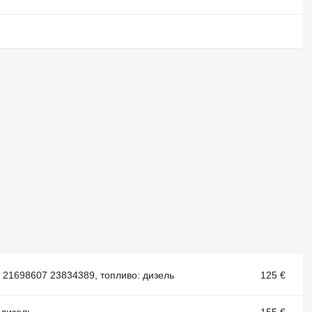
21698607 23834389, топливо: дизель
125 €
 дизель
155 €