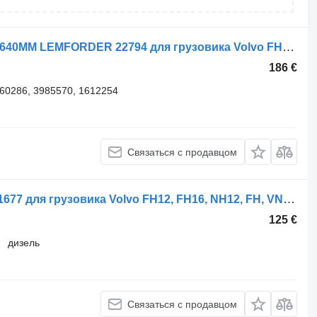
Рулевая тяга Volvo ПОПЕРЕЧНА L1640ММ LEMFORDER 22794 для грузовика Volvo FH12 (G1/2), FH16, FM7, FM9, FM10, FM12, FL6, FL7, FL10
186 €
60286, 3985570, 1612254
Связаться с продавцом
Рулевая тяга Volvo ФХ (01.05-) 23341677 для грузовика Volvo FH12, FH16, NH12, FH, VNL780 (1993-2014)
125 €
дизель
Связаться с продавцом