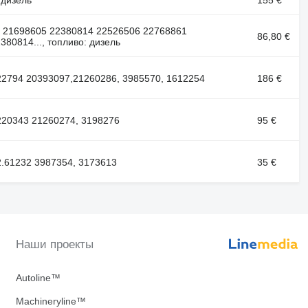
 21698605 22380814 22526506 22768861
86,80 €
80814..., топливо: дизель
22794 20393097,21260286, 3985570, 1612254
186 €
220343 21260274, 3198276
95 €
2.61232 3987354, 3173613
35 €
Наши проекты
Autoline™
Machineryline™