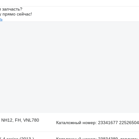
 запчасть?
у прямо сейчас!
ть
6, NH12, FH, VNL780
Каталожный номер: 23341677 22526504 
-4 series (2013-)
Каталожный номер: 23834389, топливо: