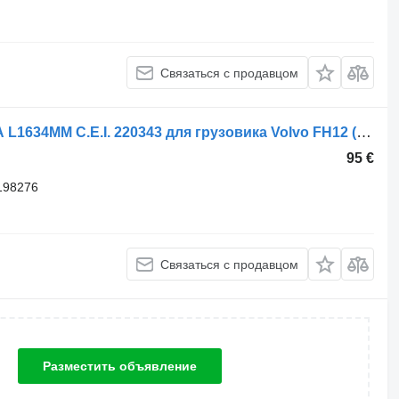
Связаться с продавцом
Рулевая тяга Volvo Р.Т. ПОПЕРЕЧНА L1634MM C.E.I. 220343 для грузовика Volvo FH12 (G1/2/3/4), FH16, FH400-520, FM9, FM12, FM300-480 08.93-
95 €
198276
Связаться с продавцом
Разместить объявление