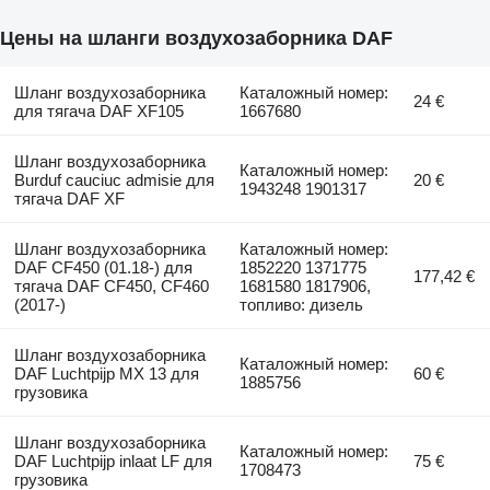
Цены на шланги воздухозаборника DAF
Шланг воздухозаборника
Каталожный номер:
24 €
для тягача DAF XF105
1667680
Шланг воздухозаборника
Каталожный номер:
Burduf cauciuc admisie для
20 €
1943248 1901317
тягача DAF XF
Шланг воздухозаборника
Каталожный номер:
DAF CF450 (01.18-) для
1852220 1371775
177,42 €
тягача DAF CF450, CF460
1681580 1817906,
(2017-)
топливо: дизель
Шланг воздухозаборника
Каталожный номер:
DAF Luchtpijp MX 13 для
60 €
1885756
грузовика
Шланг воздухозаборника
Каталожный номер:
DAF Luchtpijp inlaat LF для
75 €
1708473
грузовика