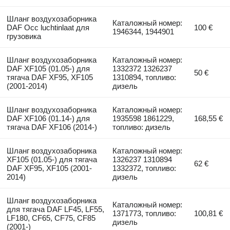
Шланг воздухозаборника
Каталожный номер:
DAF Occ luchtinlaat для
100 €
1946344, 1944901
грузовика
Шланг воздухозаборника
Каталожный номер:
DAF XF105 (01.05-) для
1332372 1326237
50 €
тягача DAF XF95, XF105
1310894, топливо:
(2001-2014)
дизель
Шланг воздухозаборника
Каталожный номер:
DAF XF106 (01.14-) для
1935598 1861229,
168,55 €
тягача DAF XF106 (2014-)
топливо: дизель
Шланг воздухозаборника
Каталожный номер:
XF105 (01.05-) для тягача
1326237 1310894
62 €
DAF XF95, XF105 (2001-
1332372, топливо:
2014)
дизель
Шланг воздухозаборника
Каталожный номер:
для тягача DAF LF45, LF55,
1371773, топливо:
100,81 €
LF180, CF65, CF75, CF85
дизель
(2001-)