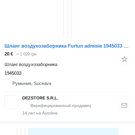
Шланг воздухозаборника Furtun admisie 1945033 для тягача DAF XF
20 €
≈ 1 029 грн
Шланг воздухозаборника
1945033
Румыния, Suceava
DEZSTORE S.R.L.
14
лет на Autoline