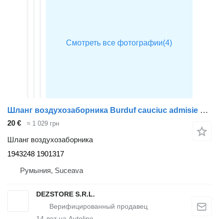
Шланг воздухозаборника Burduf cauciuc admisie 1943248 для тягача DAF XF
20 €
≈ 1 029 грн
Шланг воздухозаборника
1943248 1901317
Румыния, Suceava
DEZSTORE S.R.L.
14
лет на Autoline