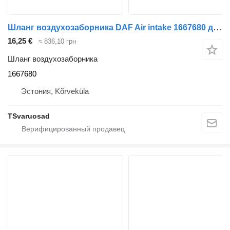
Шланг воздухозаборника DAF Air intake 1667680 для тягача DAF XF105-460
16,25 €
≈ 836,10 грн
Шланг воздухозаборника
1667680
Эстония, Kõrveküla
TSvaruosad