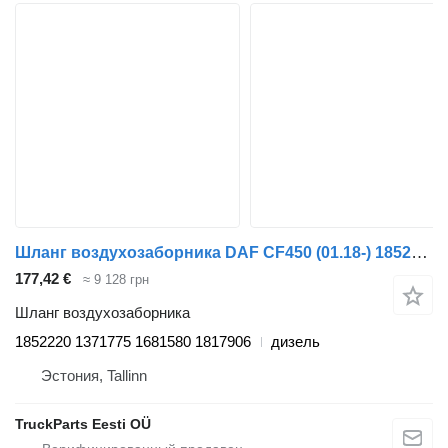
Шланг воздухозаборника DAF CF450 (01.18-) 1852220 для тягача DAF CF450, CF460 (2017-)
177,42 €
≈ 9 128 грн
Шланг воздухозаборника
1852220 1371775 1681580 1817906
дизель
Эстония, Tallinn
TruckParts Eesti OÜ