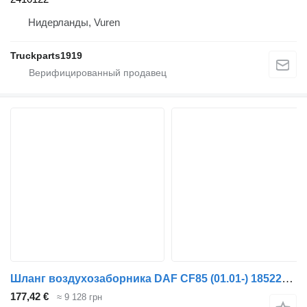
Нидерланды, Vuren
Truckparts1919
Шланг воздухозаборника DAF CF85 (01.01-) 1852220 для тягача DAF LF45, LF55, LF180, CF65, CF75, CF85 (2001-)
177,42 €
≈ 9 128 грн