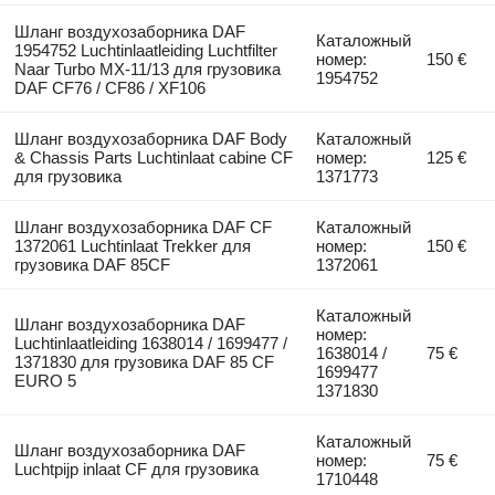
Шланг воздухозаборника DAF
Каталожный
1954752 Luchtinlaatleiding Luchtfilter
номер:
150 €
Naar Turbo MX-11/13 для грузовика
1954752
DAF CF76 / CF86 / XF106
Шланг воздухозаборника DAF Body
Каталожный
& Chassis Parts Luchtinlaat cabine CF
номер:
125 €
для грузовика
1371773
Шланг воздухозаборника DAF CF
Каталожный
1372061 Luchtinlaat Trekker для
номер:
150 €
грузовика DAF 85CF
1372061
Каталожный
Шланг воздухозаборника DAF
номер:
Luchtinlaatleiding 1638014 / 1699477 /
1638014 /
75 €
1371830 для грузовика DAF 85 CF
1699477
EURO 5
1371830
Каталожный
Шланг воздухозаборника DAF
номер:
75 €
Luchtpijp inlaat CF для грузовика
1710448