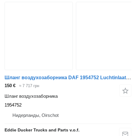
Шланг воздухозаборника DAF 1954752 Luchtinlaatleiding Luchtfilter Naar Turbo MX-11/13 для грузовика DAF CF76 / CF86 / XF106
150 €
≈ 7 717 грн
Шланг воздухозаборника
1954752
Нидерланды, Oirschot
Eddie Ducker Trucks and Parts v.o.f.