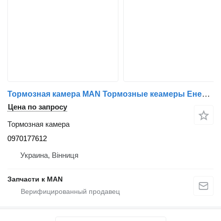
Тормозная камера MAN Тормозные кеамеры Енергоакамулятори тормозная система. 0970177612 для грузовика MAN L2000 М2000 МАN-VW TGL F2000 TGA FE ME ТGM TGX TGS
Цена по запросу
Тормозная камера
0970177612
Украина, Вінниця
Запчасти к MAN