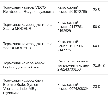
Тормозная камера IVECO
Каталожный
95 €
Rembooster Re. для грузовика
номер: 504072795
Каталожный
Тормозная камера для тягача
номер: 2147781
56 €
Scania MODEL R
2192929
Каталожный
Тормозная камера для тягача
номер: 1912986
64 €
Scania MODEL R
2147775
Состояние: новый,
Тормозная камера Ashok
каталожный номер:
91,84 €
Leyland для автобуса
278243700150
Тормозная камера Knorr-
Bremse Brake System
Каталожный
20 €
Veerremcilinder MB для
номер: 0074208324
грузовика