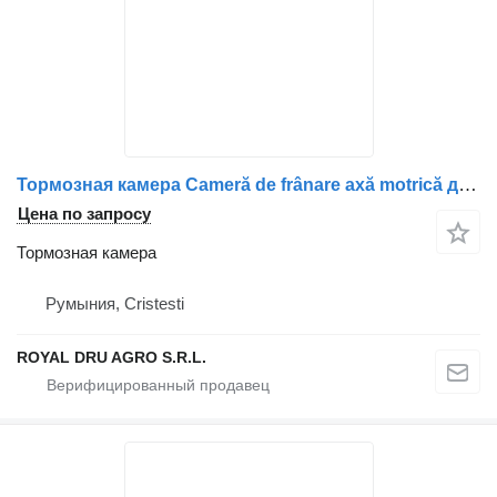
Тормозная камера Cameră de frânare axă motrică для грузовика Scania – Coduri echivalente: 2147775, 1912986, 1802657, 1734996, 1427480, 1424306, 1527365
Цена по запросу
Тормозная камера
Румыния, Cristesti
ROYAL DRU AGRO S.R.L.