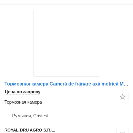
Тормозная камера Cameră de frânare axă motrică Mercedes-Benz A0214209318/A0184209 для грузовика
Цена по запросу
Тормозная камера
Румыния, Cristesti
ROYAL DRU AGRO S.R.L.