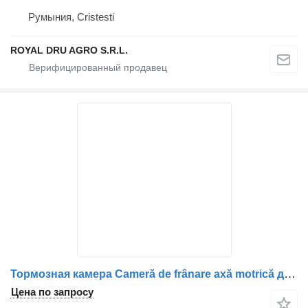
Румыния, Cristesti
ROYAL DRU AGRO S.R.L.
Тормозная камера Cameră de frânare axă motrică для грузовика Scania 2494058/2378105
Цена по запросу