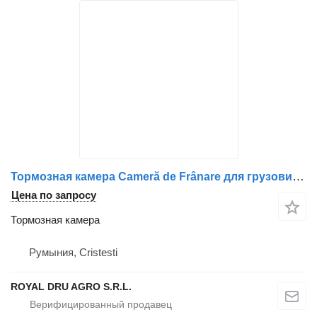
Тормозная камера Cameră de Frânare для грузовика AXA Motrică DAF 1686001 / 9254811500 / 1360929 / A0204203018 / 0204203018 / 3530015A4A-11
Цена по запросу
Тормозная камера
Румыния, Cristesti
ROYAL DRU AGRO S.R.L.