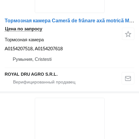
Тормозная камера Cameră de frânare axă motrică Mercedes-Benz A0154207518 / A01542 для грузовика
Цена по запросу
Тормозная камера
A0154207518, A0154207618
Румыния, Cristesti
ROYAL DRU AGRO S.R.L.