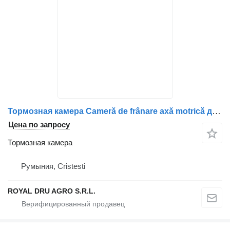
Тормозная камера Cameră de frânare axă motrică для грузовика Scania pentru camion (compatibilă cu codurile 2147775, 1912986, 1802657, 1734996, 1427480, 1424306, 1527365)
Цена по запросу
Тормозная камера
Румыния, Cristesti
ROYAL DRU AGRO S.R.L.