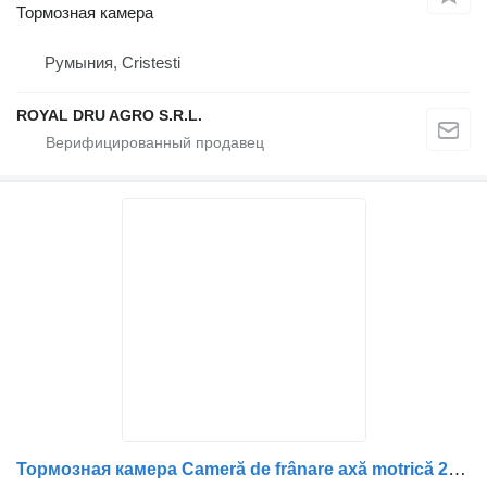
Тормозная камера
Румыния, Cristesti
ROYAL DRU AGRO S.R.L.
Тормозная камера Cameră de frânare axă motrică 20721842 для грузовика Volvo 20721842/20410136