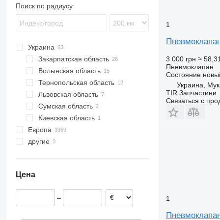
TGS
Econic
Premium
FE
Поиск по радиусу
TGX
Intouro
T-series
FH
1
LK
FL
MB
FM
Пневмоклапан
Украина
Sprinter
FMX
3 000 грн
≈ 58,3
Закарпатская область
Tourismo
G-series
Пневмоклапан
Волынская область
Мукачево
Travego
N-series
Состояние
новы
Тернопольская область
VNL
Украина, Му
TIR Запчастини
Львовская область
Тернополь
Связаться с пр
Сумская область
Черляны
Киевская область
Сумы
Европа
Киев
другие
Румыния
Эстония
Колумбия
Португалия
Цена
Польша
Дания
–
1
Литва
Нидерланды
Пневмоклапан