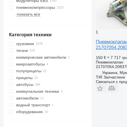
модуляторы EBS
пневмокомпрессоры
показать все
1
Категория техники
Пневмоклапан
грузовики
21707054.208
тягачи
коммерческие автомобили
150 €
≈ 7 717 гр
Пневмоклапан
микроавтобусы
21707054.20837
полуприцепы
Украина, Му
TIR Запчастини
прицепы
Связаться с пр
автобусы
коммунальная техника
автомобили
коммунальные машины
водный транспорт
мусоровозы
оборудование
лодки
оборудование для грузовой
техники