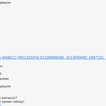
одавцом
 WABCO 0501324254.81326906049. 4213559492.1897110. 
рн
й
качево
одавцом
 запчасть?
у прямо сейчас!
ть