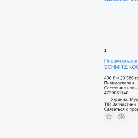
1
Пневмоклапан
SCHMITZ.KO
400 €
≈ 20 580 г
Пневмоклапан
Состояние
новы
4729051140
Украина, Му
TIR Запчастини
Связаться с пр