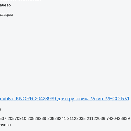
качево
одавцом
 Volvo KNORR 20428939 для грузовика Volvo IVECO RVI
н
537 20570910 20828239 20828241 21122035 21122036 7420428939
качево