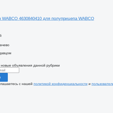
н WABCO 4630840410 для полуприцепа WABCO
й
качево
одавцом
 новые объявления данной рубрики
я
глашаетесь с нашей
политикой конфиденциальности
и
пользовател