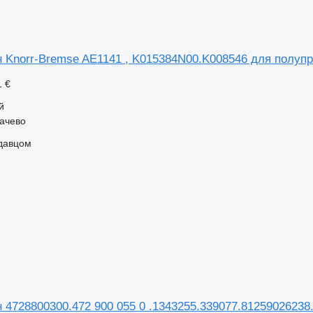
 Knorr-Bremse AE1141 , K015384N00.K008546 для полуп
1 €
й
качево
одавцом
 4728800300.472 900 055 0 .1343255.339077.81259026238