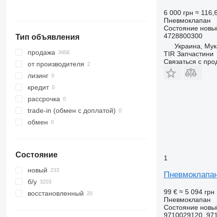
Латвия
6 000 грн
≈ 116,
показать все
Пневмоклапан
Состояние
новы
4728800300
Тип объявления
Украина, Му
продажа
TIR Запчастини
Связаться с пр
от производителя
лизинг
кредит
рассрочка
trade-in (обмен с доплатой)
обмен
Состояние
1
новый
Пневмоклапа
б/у
99 €
≈ 5 094 грн
восстановленный
Пневмоклапан
Состояние
новы
9710029120. 97