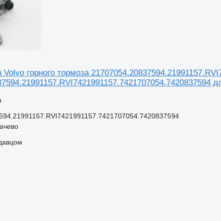
 Volvo горного тормоза 21707054.20837594.21991157.RVI
37594.21991157.RVI7421991157.7421707054.7420837594 дл
н
594.21991157.RVI7421991157.7421707054.7420837594
качево
одавцом