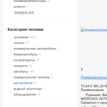
пневмокомпрессоры
шланги
показать все
Категория техники
грузовики
тягачи
коммерческие автомобили
микроавтобусы
полуприцепы
прицепы
3
автобусы
коммунальная техника
Пневмоклапан 
автомобили
коммунальные машины
72,64 €
381,20 
водный транспорт
мусоровозы
Пневмоклапан
оборудование
лодки
Румыния, Ba
MOROGEC AUT
оборудование для грузовой
Связаться с пр
техники