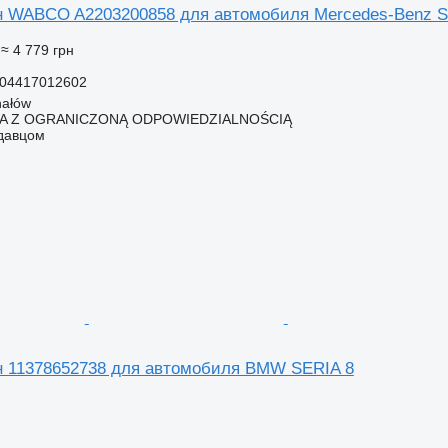
 WABCO A2203200858 для автомобиля Mercedes-Benz S
≈ 4 779 грн
204417012602
hałów
KA Z OGRANICZONĄ ODPOWIEDZIALNOŚCIĄ
одавцом
 11378652738 для автомобиля BMW SERIA 8