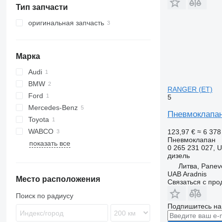
краны-манипуляторы
Тип запчасти
холодильные установки
оригинальная запчасть
Марка
Audi
BMW
A-series
RANGER (ET)
Ford
X-Series
5
Mercedes-Benz
Ranger
Пневмоклапан
Toyota
R-Class
WABCO
S-Class
Tacoma
123,97 €
≈ 6 378
Пневмоклапан
показать все
0 265 231 027, 
дизель
Литва, Panev
UAB Aradnis
Место расположения
Связаться с пр
Поиск по радиусу
Подпишитесь на