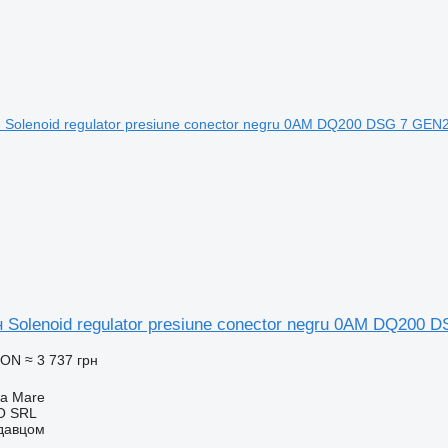
Solenoid regulator presiune conector negru 0AM DQ200 
RON
≈ 3 737 грн
ia Mare
O SRL
одавцом