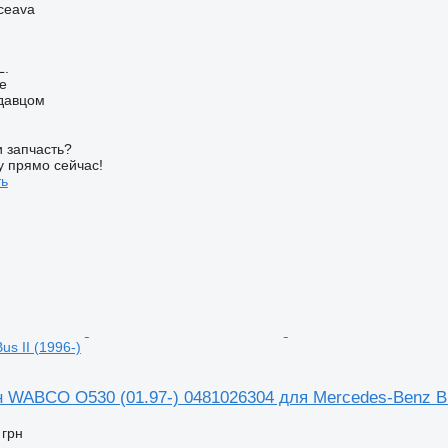
ceava
L.
ne
одавцом
 запчасть?
у прямо сейчас!
ть
s II (1996-)
 WABCO O530 (01.97-) 0481026304 для Mercedes-Benz Bus
 грн