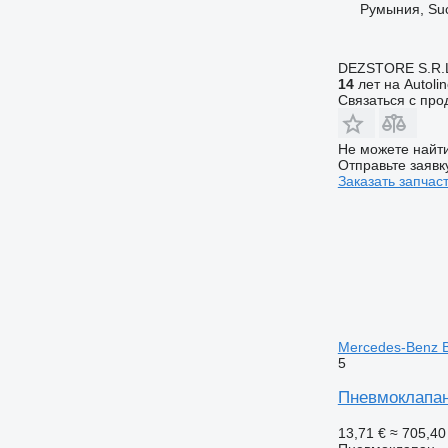
Румыния, Su
DEZSTORE S.R.
14
лет на Autoli
Связаться с пр
Не можете найти
Отправьте заявк
Заказать запчас
Mercedes-Benz Bu
5
Пневмоклапан
13,71 €
≈ 705,40