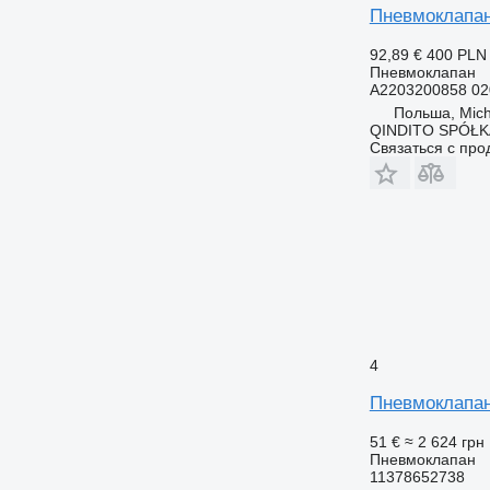
Пневмоклапан
92,89 €
400 PLN
Пневмоклапан
A2203200858 0
Польша, Mic
QINDITO SPÓŁ
Связаться с пр
4
Пневмоклапан
51 €
≈ 2 624 грн
Пневмоклапан
11378652738