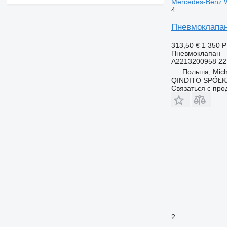
Mercedes-Benz 
4
Пневмоклапа
313,50 €
1 350 
Пневмоклапан
A2213200958 22
Польша, Mic
QINDITO SPÓŁ
Связаться с пр
2