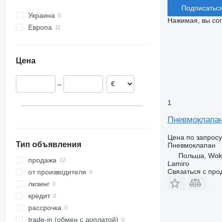
Подписатьс
Украина
Нажимая, вы со
Европа
Румыния
Польша
Цена
Эстония
Литва
–
1
Пневмоклапан
Цена по запросу
Тип объявления
Пневмоклапан
Польша, Woł
продажа
Lamiro
Связаться с пр
от производителя
лизинг
кредит
рассрочка
trade-in (обмен с доплатой)