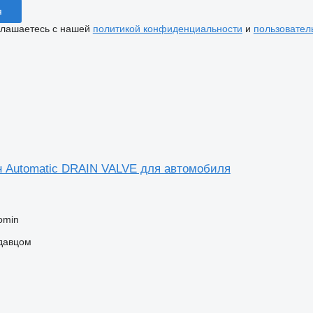
я
глашаетесь с нашей
политикой конфиденциальности
и
пользовател
 Automatic DRAIN VALVE для автомобиля
omin
одавцом