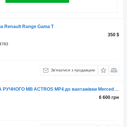
ча Renault Range Gama T
350 $
4783
Зв'язатися з продавцем
Кран ручного гальма КРАН ГАЛЬМА РУЧНОГО MB ACTROS MP4 до вантажівки Mercedes-Benz Actros
6 600 грн