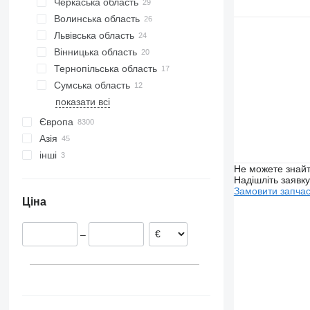
Черкаська область
Харків
Sprinter
Волинська область
Черкаси
Tourismo
Львівська область
Сміла
Луцьк
Unimog
Вінницька область
Черляни
Vario
Тернопільська область
Вінниця
Viano
Сумська область
Тернопіль
Vito
показати всі
Хоростків
Суми
Ворзель
Європа
Азія
Естонія
інші
Румунія
Туреччина
Не можете знайт
Польща
Узбекистан
Колумбія
Надішліть заявк
Іспанія
Киргизстан
Замовити запча
Ціна
Нідерланди
Бельгія
–
Литва
Португалія
показати всі