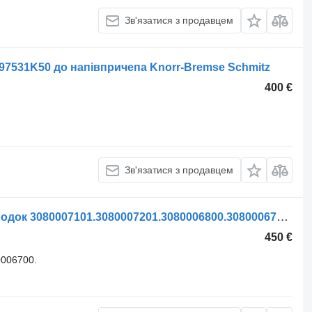
Зв'язатися з продавцем
7531K50 до напівпричепа Knorr-Bremse Schmitz
400 €
Зв'язатися з продавцем
Супорт SAF Скоба а держатель колодок 3080007101.3080007201.3080006800.3080006700. до напівпричепа SAF
450 €
006700.