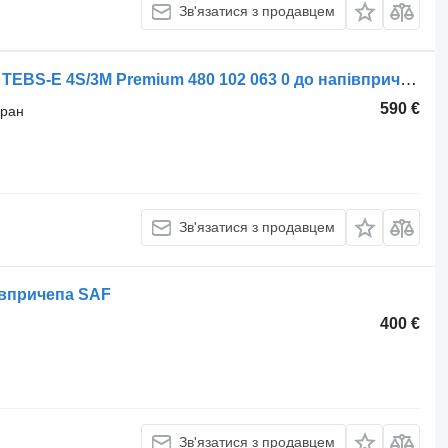
Зв'язатися з продавцем
Головний гальмівний кран WABCO TEBS-E 4S/3M Premium 480 102 063 0 до напівпричепа WABCO
590 €
кран
Зв'язатися з продавцем
івпричепа SAF
400 €
Зв'язатися з продавцем