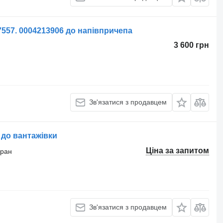
557. 0004213906 до напівпричепа
3 600 грн
Зв'язатися з продавцем
до вантажівки
Ціна за запитом
кран
Зв'язатися з продавцем