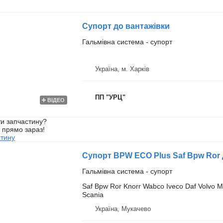
Супорт до вантажівки
Гальмівна система - супорт
Україна, м. Харків
ПП "УРЦ"
ВІДЕО
и запчастину?
у прямо зараз!
стину
Супорт BPW ECO Plus Saf Bpw Ror д
Гальмівна система - супорт
Saf Bpw Ror Knorr Wabco Iveco Daf Volvo M
Scania
Україна, Мукачево