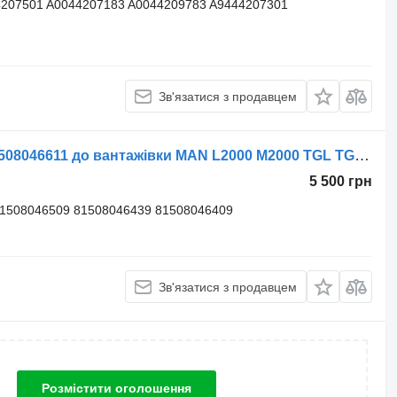
4207501 A0044207183 A0044209783 A9444207301
Зв'язатися з продавцем
Супорт MAN передній задній б.у 81508046611 до вантажівки MAN L2000 М2000 ТGL ТGA TGM TGX TGS
5 500 грн
81508046509 81508046439 81508046409
Зв'язатися з продавцем
Розмістити оголошення