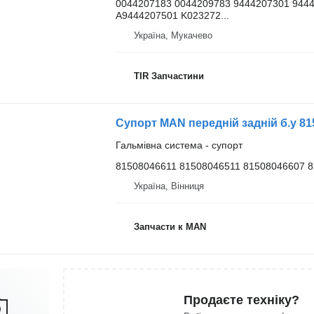
0044207183 0044209783 9444207301 944
A9444207501 K023272...
Україна, Мукачево
TIR Запчастини
Гальмівна система - супорт
81508046611 81508046511 81508046607 
Україна, Вінниця
Запчасти к MAN
Продаєте техніку?