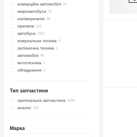
комерційні автомобілі
мікроавтобуси
напівпричепи
причепи
автобуси
комунальна техніка
залізнична техніка
дорожньо-прибиральна техніка
автомобілі
комунальні машини
прибиральні машини
мототехніка
сміттєвози
обладнання
інша комунальна техніка
обладнання для вантажної
техніки
крани-маніпулятори
Тип запчастини
оригінальна запчастина
аналог
Марка