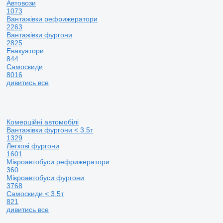
Автовози
1073
Вантажівки рефрижератори
2263
Вантажівки фургони
2825
Евакуатори
844
Самоскиди
8016
дивитись все
Комерційні автомобілі
Вантажівки фургони < 3.5т
1329
Легкові фургони
1601
Мікроавтобуси рефрижератори
360
Мікроавтобуси фургони
3768
Самоскиди < 3.5т
821
дивитись все