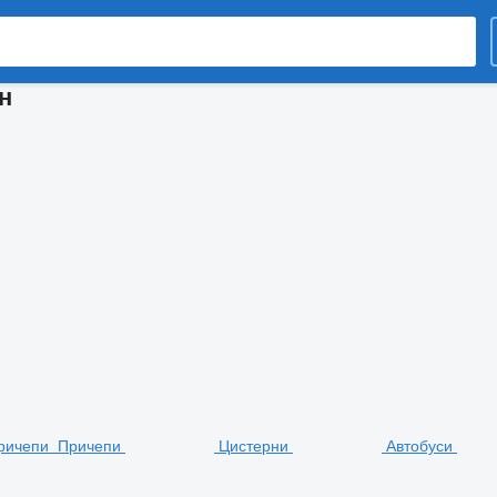
н
ричепи
Причепи
Цистерни
Автобуси