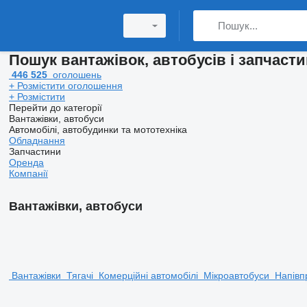
Пошук вантажівок, автобусів і запчасти
446 525
оголошень
+ Розмістити оголошення
+ Розмістити
Перейти до категорії
Вантажівки, автобуси
Автомобілі, автобудинки та мототехніка
Обладнання
Запчастини
Оренда
Компанії
Вантажівки, автобуси
Вантажівки
Тягачі
Комерційні автомобілі
Мікроавтобуси
Напівп