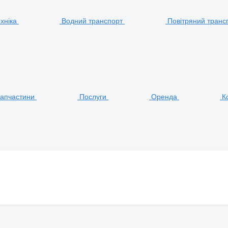
хніка
Водний транспорт
Повітряний транс
апчастини
Послуги
Оренда
К