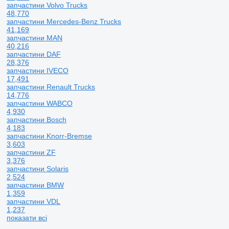
запчастини Volvo Trucks
48,770
запчастини Mercedes-Benz Trucks
41,169
запчастини MAN
40,216
запчастини DAF
28,376
запчастини IVECO
17,491
запчастини Renault Trucks
14,776
запчастини WABCO
4,930
запчастини Bosch
4,183
запчастини Knorr-Bremse
3,603
запчастини ZF
3,376
запчастини Solaris
2,524
запчастини BMW
1,359
запчастини VDL
1,237
показати всі