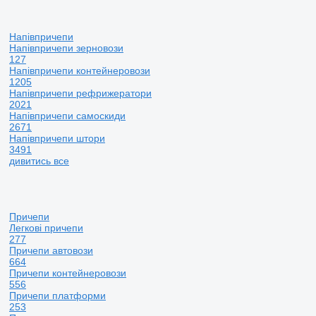
Напівпричепи
Напівпричепи зерновози
127
Напівпричепи контейнеровози
1205
Напівпричепи рефрижератори
2021
Напівпричепи самоскиди
2671
Напівпричепи штори
3491
дивитись все
Причепи
Легкові причепи
277
Причепи автовози
664
Причепи контейнеровози
556
Причепи платформи
253