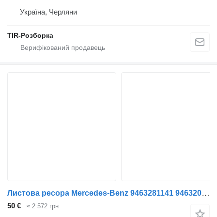
Україна, Черляни
TIR-Розборка
Листова ресора Mercedes-Benz 9463281141 9463200234.946 до напівпричепа Feber MERCEDES
50 €
≈ 2 572 грн