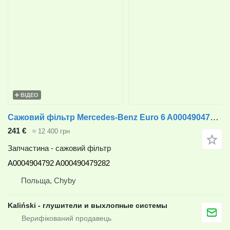
ВІДЕО
Сажовий фільтр Mercedes-Benz Euro 6 A0004904792 до вантажівки Mercedes-Benz Actros
241 €
≈ 12 400 грн
Запчастина - сажовий фільтр
A0004904792 A000490479282
Польща, Chyby
Kaliński - глушители и выхлопные системы