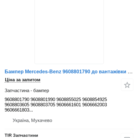
Бампер Mercedes-Benz 9608801790 до вантажівки Mercedes-Benz ACTROS MP4
Ціна за запитом
Запчастина - бампер
9608801790 9608801990 9608855025 9608854925
9608803605 9608803705 9606661601 9606662003
9606661803...
Україна, Мукачево
TIR Запчастини