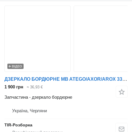
ВІДЕО
ДЗЕРКАЛО БОРДЮРНЕ MB ATEGO/AXOR/AROX 338*275MM РУЧНЕ РЕГУЛ. З ПІ до тягача Mercedes-Benz AROCS, Atego
1 900 грн
≈ 36,93 €
Запчастина - дзеркало бордюрне
Україна, Черляни
TIR-Розборка