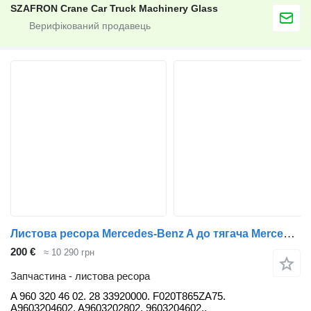
SZAFRON Crane Car Truck Machinery Glass
Листова ресора Mercedes-Benz A до тягача Mercedes-Benz ACTROS MP4
200 €
≈ 10 290 грн
Запчастина - листова ресора
A 960 320 46 02. 28 33920000. F020T865ZA75.
A9603204602. A9603202802. 9603204602..