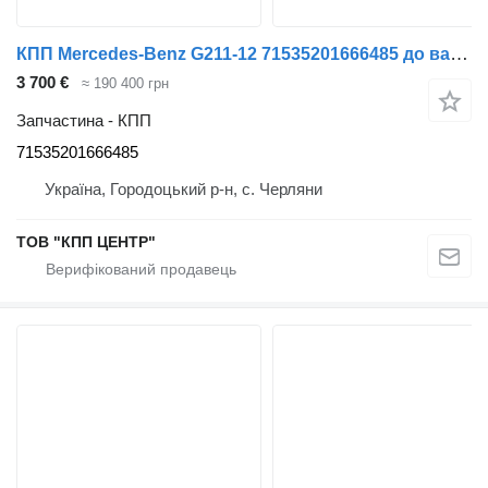
КПП Mercedes-Benz G211-12 71535201666485 до вантажівки Mercedes-Benz Actros/Axor
3 700 €
≈ 190 400 грн
Запчастина - КПП
71535201666485
Україна, Городоцький р-н, с. Черляни
ТОВ "КПП ЦЕНТР"