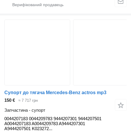
Супорт до тягача Mercedes-Benz actros mp3
150 €
≈ 7 717 грн
Запчастина - супорт
0044207183 0044209783 9444207301 9444207501
A0044207183 A0044209783 A9444207301
A9444207501 K023272...