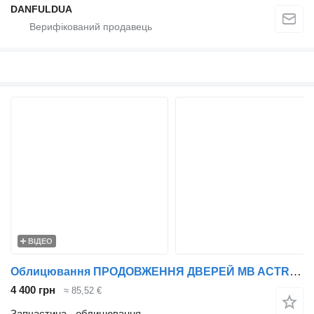
DANFULDUA
ВІДЕО
Облицювання ПРОДОВЖЕННЯ ДВЕРЕЙ MB ACTROS MP4/MP5 >2011 ПРАВ. TD1950118R до тягача Mercedes-Benz Actros
4 400 грн
≈ 85,52 €
Запчастина - облицювання