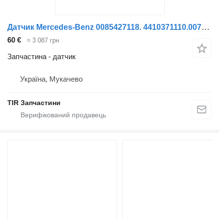
Датчик Mercedes-Benz 0085427118. 4410371110.0075422418 до вантажівки Knorr-Bremse ACTROS MP4
60 €
≈ 3 087 грн
Запчастина - датчик
Україна, Мукачево
TIR Запчастини