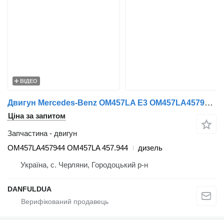
ВІДЕО
Двигун Mercedes-Benz OM457LA E3 OM457LA457944 OM457LA до автобуса Mercedes-Benz
Ціна за запитом
Запчастина - двигун
OM457LA457944 OM457LA 457.944
дизель
Україна, с. Черляни, Городоцький р-н
DANFULDUA