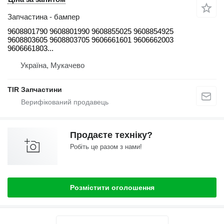
Запчастина - бампер
9608801790 9608801990 9608855025 9608854925
9608803605 9608803705 9606661601 9606662003
9606661803...
Україна, Мукачево
TIR Запчастини
Продаєте техніку?
Робіть це разом з нами!
Розмістити оголошення