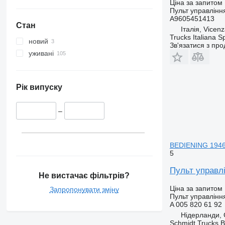
Ціна за запитом
Пульт управління
A9605451413
Стан
Італія, Vicen
Trucks Italiana S
новий
Зв'язатися з пр
уживані
Рік випуску
–
BEDIENING 1946
5
Пульт управл
Не вистачає фільтрів?
Ціна за запитом
Запропонувати зміну
Пульт управління
A 005 820 61 92
Нідерланди,
Schmidt Trucks B