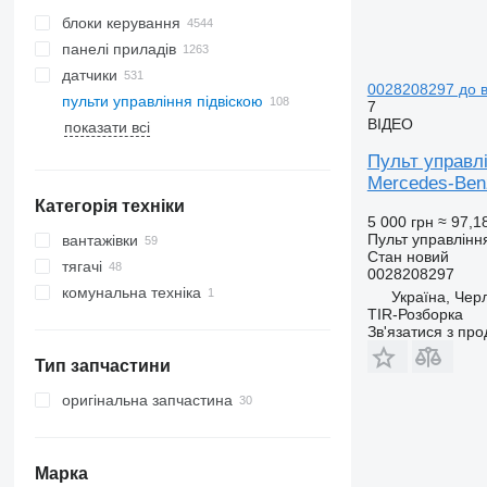
блоки керування
панелі приладів
датчики
0028208297 до в
пульти управління підвіскою
7
ВІДЕО
показати всі
Пульт управ
Mercedes-Ben
Категорія техніки
5 000 грн
≈ 97,1
Пульт управління
вантажівки
Стан
новий
тягачі
0028208297
комунальна техніка
Україна, Чер
TIR-Розборка
комунальні машини
Зв'язатися з пр
сміттєвози
Тип запчастини
оригінальна запчастина
Марка