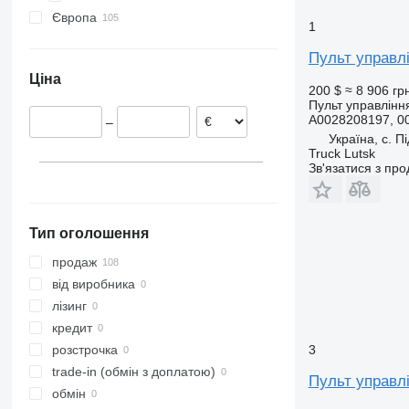
Європа
Черляни
1
Естонія
Пульт управлі
Італія
Ціна
Литва
200 $
≈ 8 906 гр
Румунія
Пульт управління
A0028208197, 0
–
Нідерланди
Україна, с. П
Португалія
Truck Lutsk
Зв'язатися з пр
Бельгія
Польща
показати всі
Тип оголошення
продаж
від виробника
лізинг
кредит
3
розстрочка
trade-in (обмін з доплатою)
Пульт управлі
обмін