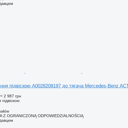
одавцем
іння підвіскою A0028208197 до тягача Mercedes-Benz 
≈ 2 987 грн
 підвіскою
hałów
KA Z OGRANICZONĄ ODPOWIEDZIALNOŚCIĄ
одавцем