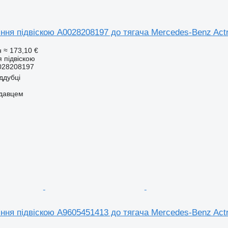
ння підвіскою A0028208197 до тягача Mercedes-Benz Act
н
≈ 173,10 €
 підвіскою
028208197
іддубці
одавцем
ння підвіскою A9605451413 до тягача Mercedes-Benz Act