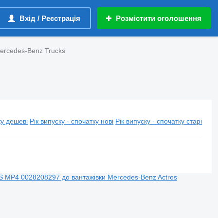
Вхід / Реєстрація
Розмістити оголошення
Mercedes-Benz Trucks
у дешеві
Рік випуску - спочатку нові
Рік випуску - спочатку старі