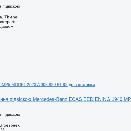
 підвіскою
za, Thiene
pareparts
одавцем
 MP5 MODEL 2023 A 005 820 61 92 до вантажівки
іння підвіскою Mercedes-Benz ECAS BEDIENING 1946 MP5
 підвіскою
 Groesbeek
.V.