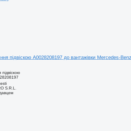
іння підвіскою A0028208197 до вантажівки Mercedes-Ben
 підвіскою
28208197
esti
O S.R.L.
одавцем