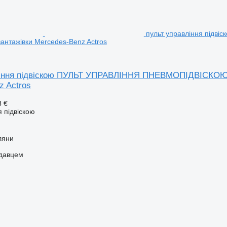
пульт управління під
антажівки Mercedes-Benz Actros
ління підвіскою ПУЛЬТ УПРАВЛІННЯ ПНЕВМОПІДВІСКОЮ
z Actros
8 €
 підвіскою
ляни
одавцем