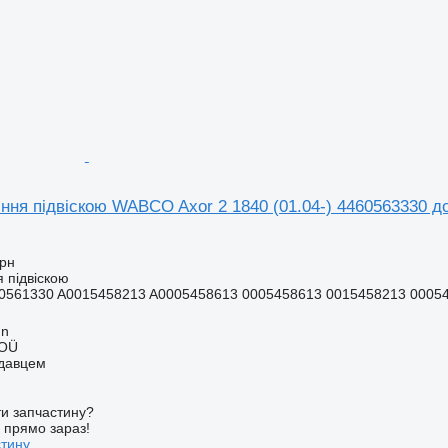
ння підвіскою WABCO Axor 2 1840 (01.04-) 4460563330 д
грн
 підвіскою
0561330 A0015458213 A0005458613 0005458613 0015458213 0005
nn
 OÜ
одавцем
и запчастину?
у прямо зараз!
стину