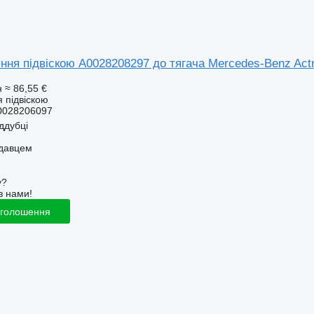
ння підвіскою A0028208297 до тягача Mercedes-Benz Act
н
≈ 86,55 €
 підвіскою
0028206097
іддубці
одавцем
у?
з нами!
оголошення