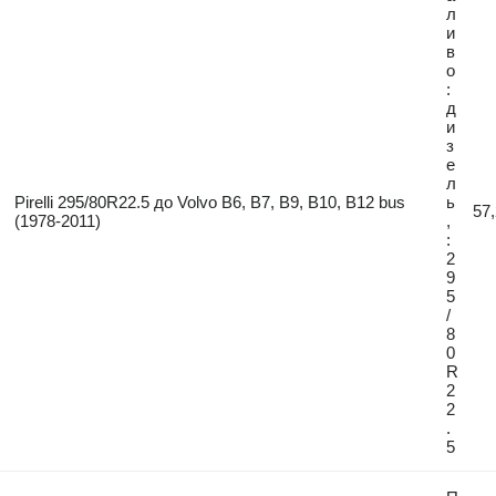
л
и
в
о
:
д
и
з
е
л
Pirelli 295/80R22.5 до Volvo B6, B7, B9, B10, B12 bus
ь
57,
(1978-2011)
,
:
2
9
5
/
8
0
R
2
2
.
5