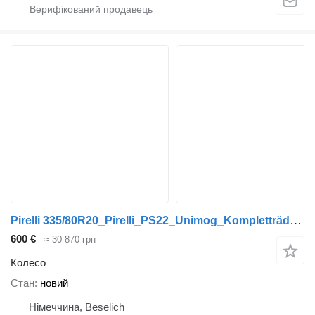
Pirelli 335/80R20_Pirelli_PS22_Unimog_Kompletträder_11x20Super_202001
600 €
≈ 30 870 грн
Колесо
Стан
новий
Німеччина, Beselich