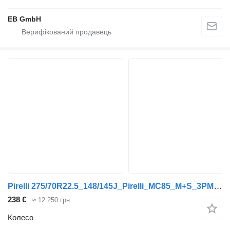
EB GmbH
Pirelli 275/70R22.5_148/145J_Pirelli_MC85_M+S_3PMSF_90% Profil_TOP
238 €
≈ 12 250 грн
Колесо