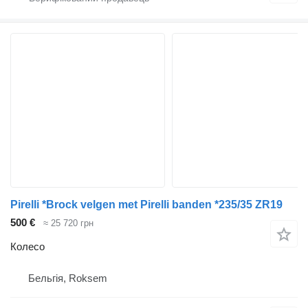
Pirelli *Brock velgen met Pirelli banden *235/35 ZR19
500 €
≈ 25 720 грн
Колесо
Бельгія, Roksem