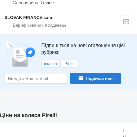
Словаччина, Levice
SLOVAK FINANCE s.r.o.
Підпишіться на нові оголошення цієї
рубрики
колеса
Pirelli
Підписатися
Ціни на колеса Pirelli
П
а