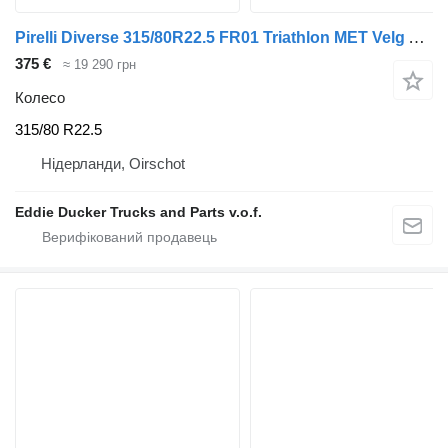
Pirelli Diverse 315/80R22.5 FR01 Triathlon MET Velg ALS Nieuw
375 €
≈ 19 290 грн
Колесо
315/80 R22.5
Нідерланди, Oirschot
Eddie Ducker Trucks and Parts v.o.f.