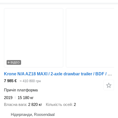
ВІДЕО
Krone N/A AZ18 MAXI / 2-axle drawbar trailer / BDF / NL-trailer / 3x a
7 985 €
≈ 410 800 грн
Причіп платформа
2019
15 180 кг
Власна вага
2 820 кг
Кількість осей
2
Нідерланди, Roosendaal