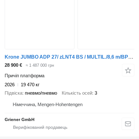
Krone JUMBO ADP 27/ zLNT4 BS / MULTIL./8,6 m/BPW STROH
28 900 €
≈ 1 487 000 грн
Причіп платформа
2026
19 470 кг
Підвіска
пневмо/пневмо
Кількість осей
3
Німеччина, Mengen-Hohentengen
Griener GmbH