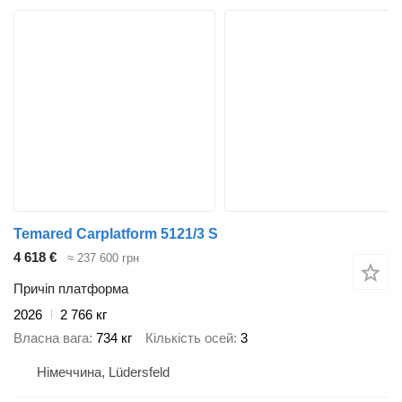
Temared Carplatform 5121/3 S
4 618 €
≈ 237 600 грн
Причіп платформа
2026
2 766 кг
Власна вага
734 кг
Кількість осей
3
Німеччина, Lüdersfeld