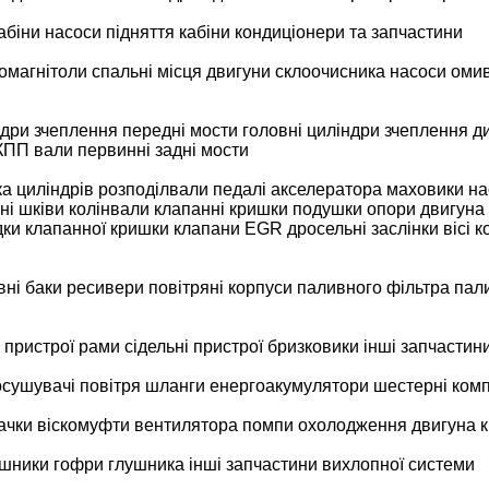
абіни
насоси підняття кабіни
кондиціонери та запчастини
омагнітоли
спальні місця
двигуни склоочисника
насоси оми
ндри зчеплення
передні мости
головні циліндри зчеплення
д
 КПП
вали первинні
задні мости
ка циліндрів
розподілвали
педалі акселератора
маховики
на
ні
шківи
колінвали
клапанні кришки
подушки опори двигуна
ки клапанної кришки
клапани EGR
дросельні заслінки
вісі 
вні баки
ресивери повітряні
корпуси паливного фільтра
пал
і пристрої
рами
сідельні пристрої
бризковики
інші запчастин
осушувачі повітря
шланги
енергоакумулятори
шестерні ком
ачки
віскомуфти вентилятора
помпи охолодження двигуна
ушники
гофри глушника
інші запчастини вихлопної системи