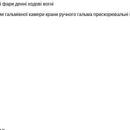
і фари
денні ходові вогні
и гальмівної камери
крани ручного гальма
прискорювальні