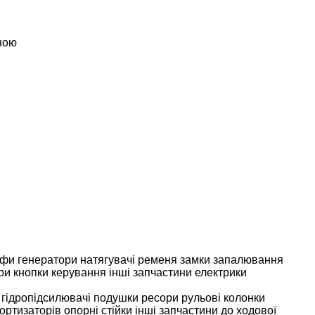
ною
афи
генератори
натягувачі ременя
замки запалювання
ри
кнопки керування
інші запчастини електрики
гідропідсилювачі
подушки ресори
рульові колонки
ортизаторів
опорні стійки
інші запчастини до ходової