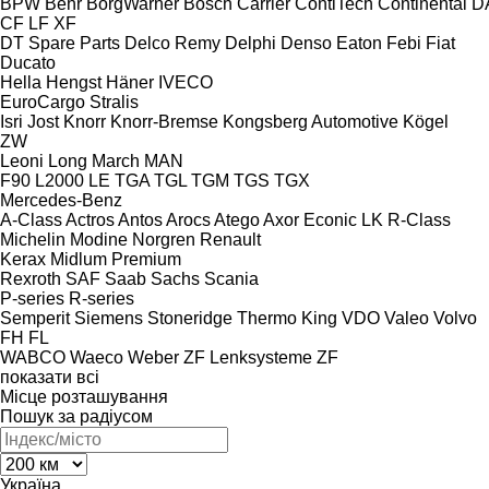
BPW
Behr
BorgWarner
Bosch
Carrier
ContiTech
Continental
D
CF
LF
XF
DT Spare Parts
Delco Remy
Delphi
Denso
Eaton
Febi
Fiat
Ducato
Hella
Hengst
Häner
IVECO
EuroCargo
Stralis
Isri
Jost
Knorr
Knorr-Bremse
Kongsberg Automotive
Kögel
ZW
Leoni
Long March
MAN
F90
L2000
LE
TGA
TGL
TGM
TGS
TGX
Mercedes-Benz
A-Class
Actros
Antos
Arocs
Atego
Axor
Econic
LK
R-Class
Michelin
Modine
Norgren
Renault
Kerax
Midlum
Premium
Rexroth
SAF
Saab
Sachs
Scania
P-series
R-series
Semperit
Siemens
Stoneridge
Thermo King
VDO
Valeo
Volvo
FH
FL
WABCO
Waeco
Weber
ZF Lenksysteme
ZF
показати всі
Місце розташування
Пошук за радіусом
Україна