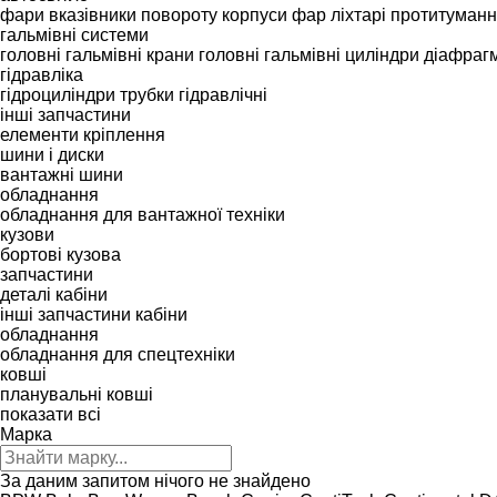
фари
вказівники повороту
корпуси фар
ліхтарі
протитуманн
гальмівні системи
головні гальмівні крани
головні гальмівні циліндри
діафрагм
гідравліка
гідроциліндри
трубки гідравлічні
інші запчастини
елементи кріплення
шини і диски
вантажні шини
обладнання
обладнання для вантажної техніки
кузови
бортові кузова
запчастини
деталі кабіни
інші запчастини кабіни
обладнання
обладнання для спецтехніки
ковші
планувальні ковші
показати всі
Марка
За даним запитом нічого не знайдено