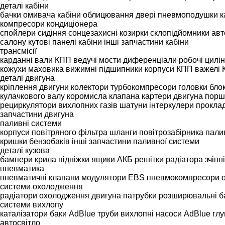
деталі кабіни
бачки омивача
кабіни
облицювання
двері
пневмоподушки к
компресори кондиціонера
спойлери
сидіння
сонцезахисні козирки
склопідйомники
авт
салону
кутові панелі кабіни
інші запчастини кабіни
трансмісії
карданні вали
КПП
ведучі мости
диференціали
робочі цилі
кожухи маховика
вижимні підшипники
корпуси КПП
важелі
деталі двигуна
кріплення
двигуни
колектори
турбокомпресори
головки бло
кулачкового валу
коромисла клапана
картери двигуна
порш
рециркулятори вихлопних газів
шатуни
інтеркулери
проклад
запчастини двигуна
паливні системи
корпуси повітряного фільтра
шланги повітрозабірника
пали
кришки бензобаків
інші запчастини паливної системи
деталі кузова
бампери
крила
підніжки
ящики АКБ
решітки радіатора
зчіпн
пневматика
пневматичні клапани
модулятори EBS
пневмокомпресори
системи охолодження
радіатори охолодження двигуна
патрубки
розширювальні б
системи вихлопу
каталізатори
баки AdBlue
труби вихлопні
насоси AdBlue
гл
автосвітло