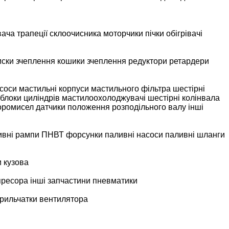
вача
трапеції склоочисника
моторчики пічки
обігрівачі
иски зчеплення
кошики зчеплення
редуктори
ретардери
соси мастильні
корпуси мастильного фільтра
шестірні
блоки циліндрів
мастилоохолоджувачі
шестірні колінвала
коромисел
датчики положення розподільного валу
інші
ивні рампи
ПНВТ
форсунки
паливні насоси
паливні шланги
и кузова
пресора
інші запчастини пневматики
крильчатки вентилятора