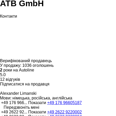
ATB GmbH
Контакти
Верифікований продавець
У продажу:
1036 оголошень
2
роки на Autoline
5.0
12 відгуків
Підписатися на продавця
Alexander Limanski
Мови:
німецька, російська, англійська
+49 176 966...
Показати
+49 176 96605187
Передзвоніть мені
+49 2622 92...
Показати
+49 2622 9220002