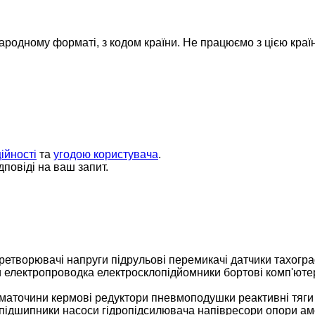
народному форматі, з кодом країни.
Не працюємо з цією краї
ійності
та
угодою користувача
.
повіді на ваш запит.
ретворювачі напруги
підрульові перемикачі
датчики
тахогр
и
електропроводка
електросклопідйомники
бортові комп'юте
маточини
кермові редуктори
пневмоподушки
реактивні тяги
підшипники
насоси гідропідсилювача
напівресори
опори ам