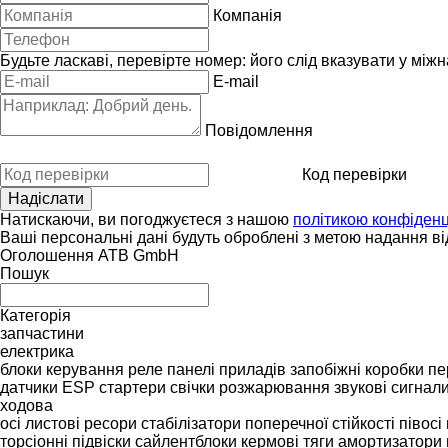
Компанія
Будьте ласкаві, перевірте номер: його слід вказувати у між
E-mail
Повідомлення
Код перевірки
Натискаючи, ви погоджуєтеся з нашою
політикою конфіденц
Ваші персональні дані будуть оброблені з метою надання від
Оголошення ATB GmbH
Пошук
Категорія
запчастини
електрика
блоки керування
реле
панелі приладів
запобіжні коробки
пе
датчики ESP
стартери
свічки розжарювання
звукові сигнал
ходова
осі
листові ресори
стабілізатори поперечної стійкості
півосі
торсіонні підвіски
сайлентблоки
кермові тяги
амортизатори