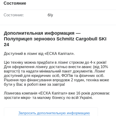
Состояние
Состояние:
б/у
Дополнительная информация —
Полуприцеп зерновоз Schmitz Cargobull SKI
24
Доступний в лізинг від «ЕСКА Капітал».
Цю техніку можна придбати в лізинг строком до 4-х років!
Для оформлення лізингу достатньо внести аванс (від 10%
вартості) та надати мінімальний пакет документів. Лізинг
доступний для юридичних осіб, ФОПів та фізичних осіб.
Рішення про фінансування впродовж 2 годин, техніка може
бути у Вас в роботі вже за завтра!
Лізингова компанія «ЕСКА Капітал» вже 16 років допомагає
зростати мікро- та малому бізнесу по всій Україні.
Запросить дополнительную информацию