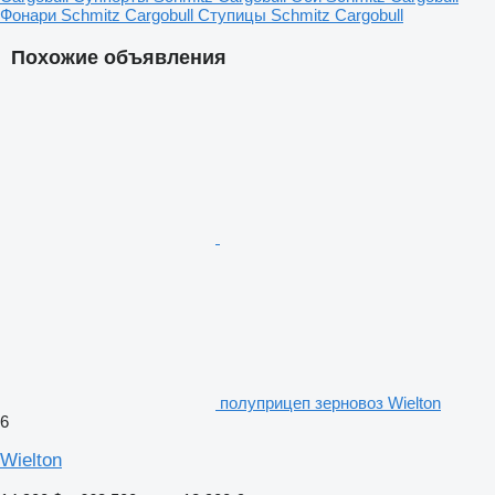
Фонари Schmitz Cargobull
Ступицы Schmitz Cargobull
Похожие объявления
полуприцеп зерновоз Wielton
6
Wielton