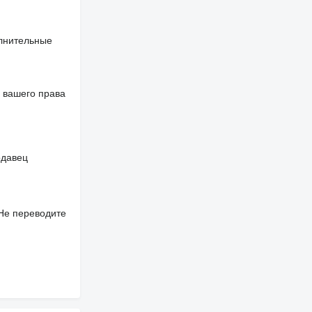
яді
дсилювач 90
 стінці: так
олнительные
підніматися
 вашего права
одавец
 Не переводите
ний партнер