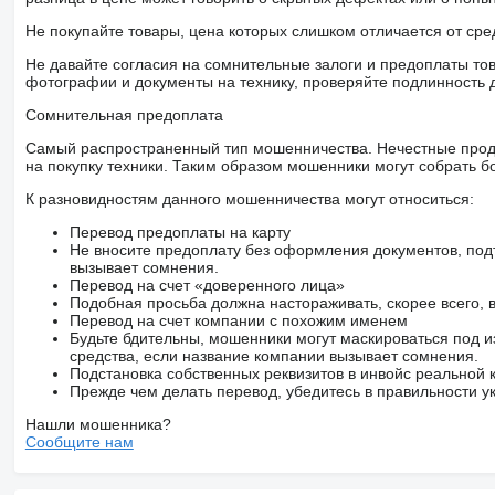
Бічні стінки - панель: Бічна стінка виготовлена з 600 мм п
«сендвіч» з товщиною листа 3 мм з внутрішньої сторони і т
Не покупайте товары, цена которых слишком отличается от сре
мм. Робочий поміст: робочий поміст встановлений на перед
Позиція сходи (поміст / передня стінка) сходи встановлена н
Не давайте согласия на сомнительные залоги и предоплаты тов
Позиція ступенів на передній стінці: зліва Матеріал задньог
фотографии и документы на технику, проверяйте подлинность 
Тип задніх дверей: 1/2 - 1/2 / 2 відкидних штанги Тип петель
Сомнительная предоплата
вгору, щоб уникнути пошкодження під час процесу розвант
Верхня перекладина заднього порталу: з шарнірно закріпле
Самый распространенный тип мошенничества. Нечестные прод
Ущільнювач задніх дверей: з гумовим ущільнювачем Тип дах
на покупку техники. Таким образом мошенники могут собрать б
Тент: якість скручувального тенту: приблизно 680 г (станда
Кількість: 3
К разновидностям данного мошенничества могут относиться:
Фіксатори тенту: прямі
Тріскачки: тріскачки з ручкою, встановлені під кузовом ОБР
Перевод предоплаты на карту
Кількість фіксаторів тенту: 3 Колір ТЗ: RAL 9006 сірий Колір 
Не вносите предоплату без оформления документов, под
Тримач номерного знака: EU-тип STAS наклейки: нанесені, к
вызывает сомнения.
Контурна маркування: контурна маркування згідно з норм
Перевод на счет «доверенного лица»
Кількість кольорів: 1 Ліврея: великий лого STAS ОПЛАТА:
Подобная просьба должна настораживать, скорее всего,
Передоплата: 100% перед передачею.
Перевод на счет компании с похожим именем
В наявності.
Будьте бдительны, мошенники могут маскироваться под и
ГАРАНТІЯ:
средства, если название компании вызывает сомнения.
Товар покривається гарантією в 1 рік на зварну конструкцію
Подстановка собственных реквизитов в инвойс реальной
розповсюджується на перевантаження та помилки при експлу
Прежде чем делать перевод, убедитесь в правильности ук
Нашли мошенника?
STAS має доведену найвищу залишкову вартість на вторинно
Сообщите нам
для ваших інвестицій.