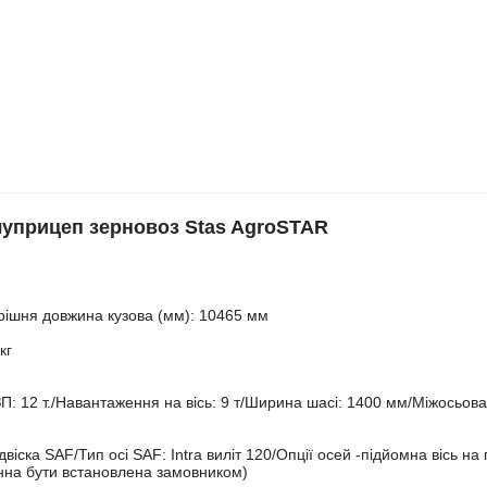
прицеп зерновоз Stas AgroSTAR
рішня довжина кузова (мм): 10465 мм
кг
: 12 т./Навантаження на вісь: 9 т/Ширина шасі: 1400 мм/Міжосьова
віска SAF/Тип осі SAF: Intra виліт 120/Опції осей -підйомна вісь на 
винна бути встановлена замовником)