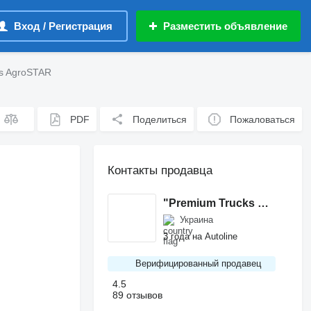
Вход / Регистрация
Разместить объявление
s AgroSTAR
PDF
Поделиться
Пожаловаться
Контакты продавца
"Premium Trucks Lutsk" LTD
Украина
3 года на Autoline
Верифицированный продавец
4.5
89 отзывов