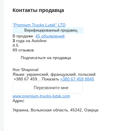
Контакты продавца
"Premium Trucks Lutsk" LTD
Верифицированный продавец
В продаже:
45 объявлений
3
года на Autoline
4.5
89 отзывов
Подписаться на продавца
Ihor Shapoval
Языки:
украинский, французский, польский
+380 67 459...
Показать
+380 67 459 8845
Перезвоните мне
www.premium-trucks-lutsk.com
Адрес
Украина, Волынская область, 45242, Озерце