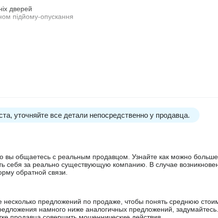
ніх дверей
аном підйому-опускання
втоматично спущені при перекиданні.
Розмір гуми: 385/65 R22.5
STAS Запасне колесо: одне запасне колесо
 хитними опорами, призначеними для причепа з пневматичною підв
. На обох сторонах напівпричепа помаранчеві LED бічні габарити. За
D PRO ROCK)
 (ручне управління), схвалене Радою Європи.
 з ПВХ. Замикається на ключ. Встановлено зліва по ходу руху
та, уточняйте все детали непосредственно у продавца.
'ємні/Розмір гідравлічних з'єднань: 3/4 "/Тип гідравлічного з'єднанн
 Зовнішні сходи на робочому помості;
 что вы общаетесь с реальным продавцом. Узнайте как можно боль
атних упори Гайковий ключ: поставляється в інструментальному ящи
ять себя за реально существующую компанию. В случае возникнове
per Повітряно-електрична панель підключення: справа по ходу руху 
орму обратной связи.
т нахилу задньої стінки (°): кут нахил задньої стінки 90 °
а + відкидній борт)
6 мм (високоякісний сплав алюмінію 110 по Брінеллю) з поперечино
е несколько предложений по продаже, чтобы понять среднюю стои
редложения намного ниже аналогичных предложений, задумайтесь
вих профілів товщиною 4 мм. Стінка посилена на рівні кріплення гі
ытке продавца совершить мошеннические действия.