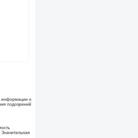
іскою.
дні ліхтарі:
я: тато/
ше информации о
ку
ния подозрений
КУЗОВ
ю висота
мость
. Значительная
дроциліндра