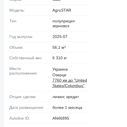
Модель:
AgroSTAR
Тип:
полуприцеп
зерновоз
Год выпуска:
2025-07
Объем:
56,1 м³
Собственный вес:
6 310 кг
Место
Украина
расположения:
Озерце
7760 км до "United
States/Columbus"
Опции сделки:
лизинг, кредит
Дата размещения:
более 1 месяца
Autoline ID:
AN46895