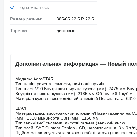
Подъемная ось
Размер резины:
385/65 22.5 R 22.5
Тормоза:
дисковые
Дополнительная информация — Новый полу
Модель: AgroSTAR
Тип напівпричепа: самоскидний напівпричіп
Тип шасі: V10 Внутрішня ширина кузова (мм): 2475 мм Внут
Внутрішня висота кузова (мм): 2165 мм Об `єм: 56.1 куб.м.
Матеріал кузова: високоякісний алюміній Власна вага: 6310 
ШАСІ
Матеріал шасі: високоякісний алюміній/Навантаження на СЗП
(мм): 1310 мм/Висота СЗП (мм): 1150 мм
Тип гальмівної системи: дискові гальма (великий диск)
Тип осей: SAF Custom Design - CD, навантаження: 3 x 9 т./під
Підйом осі активується кнопкою в кабіні тягача (кнопка по