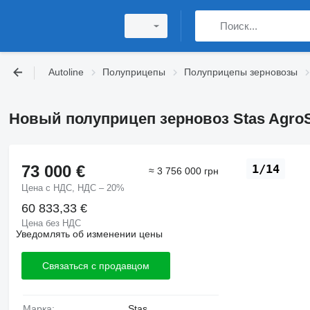
Autoline
Полуприцепы
Полуприцепы зерновозы
Новый полуприцеп зерновоз Stas Agro
73 000 €
1/14
≈ 3 756 000 грн
Цена с НДС, НДС – 20%
60 833,33 €
Цена без НДС
Уведомлять об изменении цены
Связаться с продавцом
Марка:
Stas