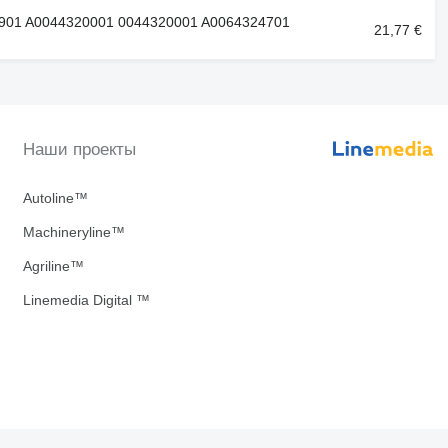
901 A0044320001 0044320001 A0064324701
21,77 €
Наши проекты
Autoline™
Machineryline™
Agriline™
Linemedia Digital ™