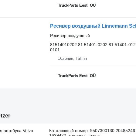
TruckParts Eesti OÜ
Ресивер воздушный
81514010202 81.51401-0202 81.51401-012
0101
Эстония, Tallinn
TruckParts Eesti OÜ
tzer
я автобуса Volvo
Каталожный номер: 9507300130 20485246
1629420, топливо: дизель