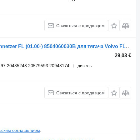
Связаться с продавцом
Ресивер воздушный Linnemann Schnetzer FL (01.00-) 8504060030B для тягача Volvo FL, FL6, FL7, FL10, FL12, FS718 (1985-2005)
29,03 €
97 20485243 20579593 20948174
дизель
Связаться с продавцом
ьским соглашением
.