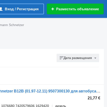
Вход / Регистрация
Разместить объявление
mann Schnetzer
Дата размещения
Ресивер воздушный Linnemann Schnetzer B12B (01.97-12.11) 9507300130 для автобуса Volvo B6, B7, B9, B10, B12 bus (1978-2011)
21,77 €
 1076680 7420579606 1629420
дизель