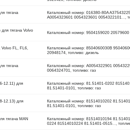
ля тягача
Каталожный номер: 016380-80A A3754322
A0054323601 0054323601 0054322101..., т
 для тягача Volvo
Каталожный номер: 9504159020 20579600 
Volvo FL, FL6,
Каталожный номер: 8504060030B 9504060
20948174, топливо: дизель
ля тягача
Каталожный номер: A0054322901 0054322
0064324701, топливо: газ
6-12.11) для
Каталожный номер: 81.51401-0202 815140
81.51401-0101, топливо: газ
8-12.13) для
Каталожный номер: 81514010202 81.51401
81.51401-0101, топливо: газ
для тягача MAN
Каталожный номер: 81514010194 81.51401
0224 81514010224 81.51401-0515..., топли