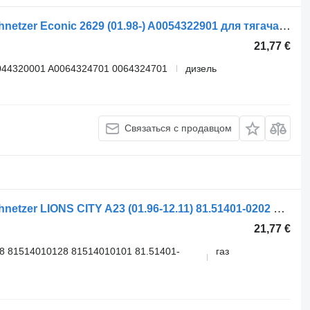
Ресивер воздушный Linnemann Schnetzer Econic 2629 (01.98-) A0054322901 для тягача Mercedes-Benz Econic (1998-2014)
21,77 €
044320001 A0064324701 0064324701
дизель
Связаться с продавцом
Ресивер воздушный Linnemann Schnetzer LIONS CITY A23 (01.96-12.11) 81.51401-0202 для автобуса MAN Lion's bus (1991-)
21,77 €
8 81514010128 81514010101 81.51401-
газ