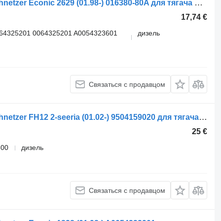
Ресивер воздушный Linnemann Schnetzer Econic 2629 (01.98-) 016380-80A для тягача Mercedes-Benz Econic (1998-2014)
17,74 €
064325201 0064325201 A0054323601
дизель
Связаться с продавцом
Ресивер воздушный Linnemann Schnetzer FH12 2-seeria (01.02-) 9504159020 для тягача Volvo FH12, FH16, NH12, FH, VNL780 (1993-2014)
25 €
600
дизель
Связаться с продавцом