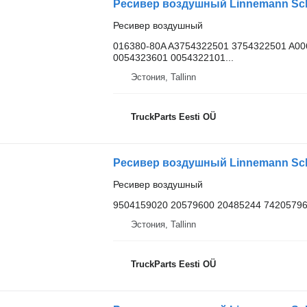
Ресивер воздушный
016380-80A A3754322501 3754322501 A0
0054323601 0054322101...
Эстония, Tallinn
TruckParts Eesti OÜ
Ресивер воздушный
9504159020 20579600 20485244 7420579
Эстония, Tallinn
TruckParts Eesti OÜ