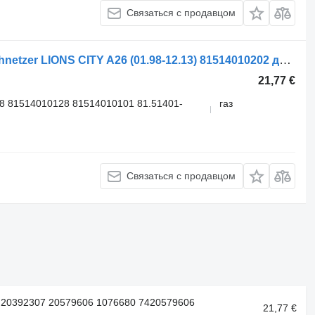
Связаться с продавцом
Ресивер воздушный Linnemann Schnetzer LIONS CITY A26 (01.98-12.13) 81514010202 для автобуса MAN Lion's bus (1991-)
21,77 €
8 81514010128 81514010101 81.51401-
газ
Связаться с продавцом
 20392307 20579606 1076680 7420579606
21,77 €