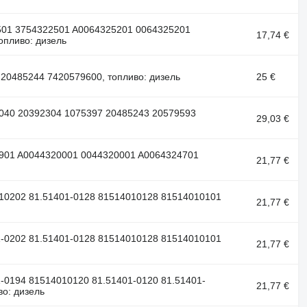
501 3754322501 A0064325201 0064325201
17,74 €
опливо: дизель
20485244 7420579600, топливо: дизель
25 €
040 20392304 1075397 20485243 20579593
29,03 €
901 A0044320001 0044320001 A0064324701
21,77 €
10202 81.51401-0128 81514010128 81514010101
21,77 €
-0202 81.51401-0128 81514010128 81514010101
21,77 €
-0194 81514010120 81.51401-0120 81.51401-
21,77 €
во: дизель