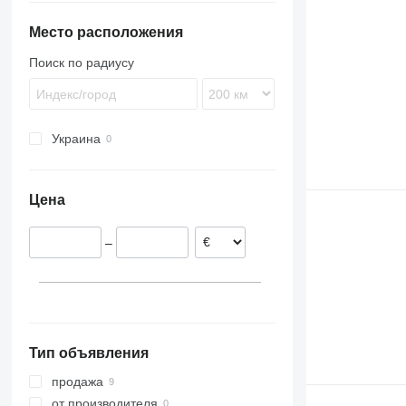
TGM
Atego
T-series
R-series
F88
Место расположения
TGS
Axor
F89
TGX
Econic
FH
Поиск по радиусу
Intouro
FL
LK
FM
MB
FMX
Украина
VNL
Цена
–
Тип объявления
продажа
от производителя