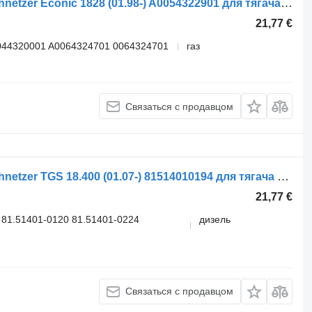
Ресивер воздушный Linnemann Schnetzer Econic 1828 (01.98-) A0054322901 для тягача Mercedes-Benz Econic (1998-2014)
21,77 €
044320001 A0064324701 0064324701
газ
Связаться с продавцом
Ресивер воздушный Linnemann Schnetzer TGS 18.400 (01.07-) 81514010194 для тягача MAN TGL, TGM, TGS, TGX (2005-2021)
21,77 €
81.51401-0120 81.51401-0224
дизель
Связаться с продавцом