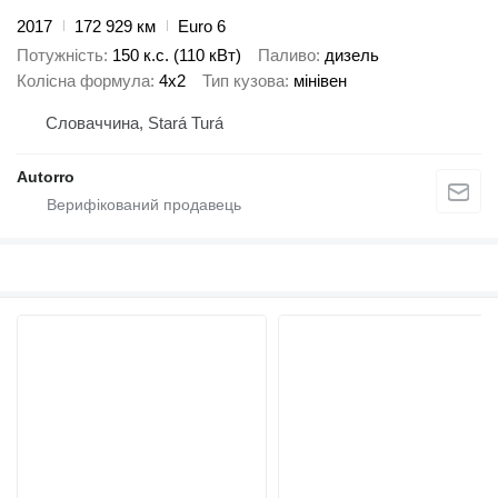
2017
172 929 км
Euro 6
Потужність
150 к.с. (110 кВт)
Паливо
дизель
Колісна формула
4x2
Тип кузова
мінівен
Словаччина, Stará Turá
Autorro