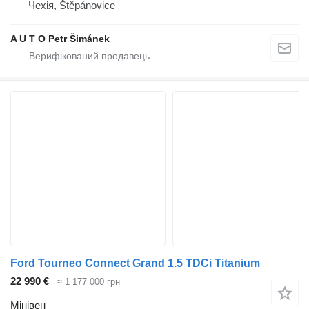
Чехія, Štěpánovice
A U T O Petr Šimánek
Ford Tourneo Connect Grand 1.5 TDCi Titanium
22 990 €
≈ 1 177 000 грн
Мінівен