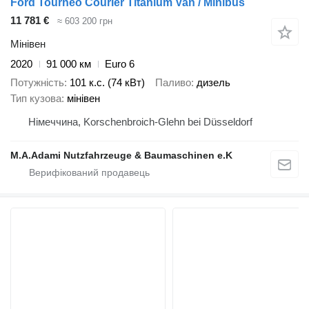
Ford Tourneo Courier Titanium Van / Minibus
11 781 €
≈ 603 200 грн
Мінівен
2020
91 000 км
Euro 6
Потужність
101 к.с. (74 кВт)
Паливо
дизель
Тип кузова
мінівен
Німеччина, Korschenbroich-Glehn bei Düsseldorf
M.A.Adami Nutzfahrzeuge & Baumaschinen e.K