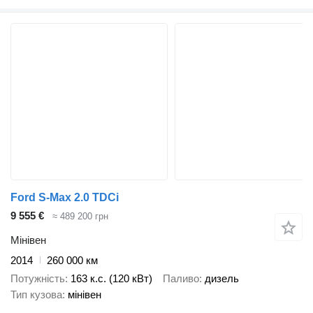
Ford S-Max 2.0 TDCi
9 555 €
≈ 489 200 грн
Мінівен
2014
260 000 км
Потужність
163 к.с. (120 кВт)
Паливо
дизель
Тип кузова
мінівен