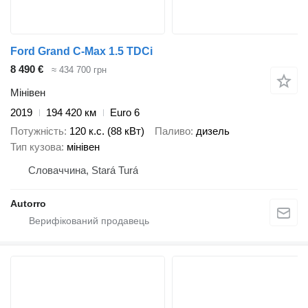
Ford Grand C-Max 1.5 TDCi
8 490 €
≈ 434 700 грн
Мінівен
2019
194 420 км
Euro 6
Потужність
120 к.с. (88 кВт)
Паливо
дизель
Тип кузова
мінівен
Словаччина, Stará Turá
Autorro