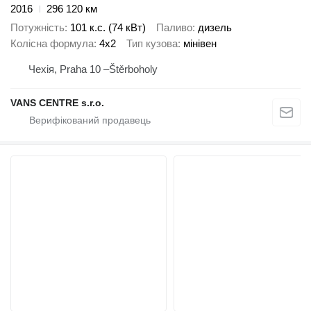
2016
296 120 км
Потужність
101 к.с. (74 кВт)
Паливо
дизель
Колісна формула
4x2
Тип кузова
мінівен
Чехія, Praha 10 –Štěrboholy
VANS CENTRE s.r.o.