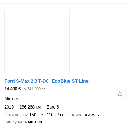
Ford S-Max 2.0 T-DCi EcoBlue ST Line
14 490 €
≈ 741 900 грн
Мінівен
2019
196 268 км
Euro 6
Потужність
150 к.с. (110 кВт)
Паливо
дизель
Тип кузова
мінівен