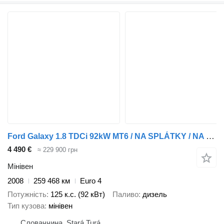
Ford Galaxy 1.8 TDCi 92kW MT6 / NA SPLÁTKY / NA PROTIÚČET
4 490 €
≈ 229 900 грн
Мінівен
2008
259 468 км
Euro 4
Потужність
125 к.с. (92 кВт)
Паливо
дизель
Тип кузова
мінівен
Словаччина, Stará Turá