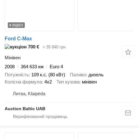
ВІДЕО
Ford C-Max
700 €
≈ 35 840 грн
Мінівен
2008
364 633 км
Euro 4
Потужність
109 к.с. (80 кВт)
Паливо
дизель
Колісна формула
4x2
Тип кузова
мінівен
Литва, Klaipėda
Auction Baltic UAB