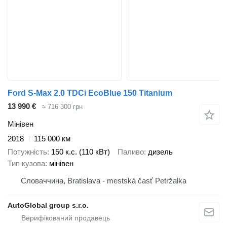
Ford S-Max 2.0 TDCi EcoBlue 150 Titanium
13 990 €
≈ 716 300 грн
Мінівен
2018
115 000 км
Потужність
150 к.с. (110 кВт)
Паливо
дизель
Тип кузова
мінівен
Словаччина, Bratislava - mestská časť Petržalka
AutoGlobal group s.r.o.