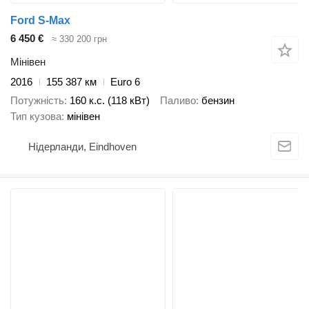
Ford S-Max
6 450 €
≈ 330 200 грн
Мінівен
2016
155 387 км
Euro 6
Потужність
160 к.с. (118 кВт)
Паливо
бензин
Тип кузова
мінівен
Нідерланди, Eindhoven