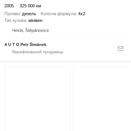
2005
325 000 км
Паливо
дизель
Колісна формула
4x2
Тип кузова
мінівен
Чехія, Štěpánovice
A U T O Petr Šimánek