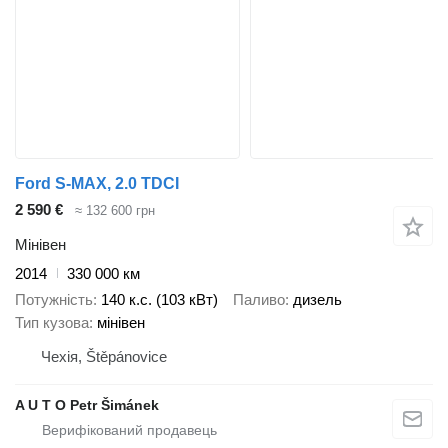
Ford S-MAX, 2.0 TDCI
2 590 €
≈ 132 600 грн
Мінівен
2014
330 000 км
Потужність
140 к.с. (103 кВт)
Паливо
дизель
Тип кузова
мінівен
Чехія, Štěpánovice
A U T O Petr Šimánek