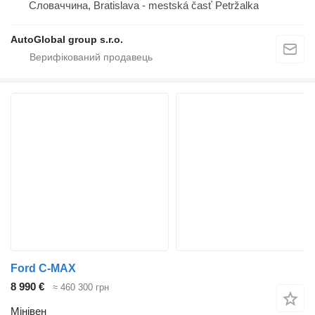
Словаччина, Bratislava - mestská časť Petržalka
AutoGlobal group s.r.o.
Ford C-MAX
8 990 €
≈ 460 300 грн
Мінівен