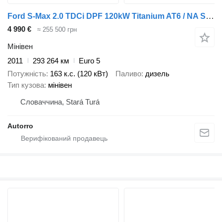
Ford S-Max 2.0 TDCi DPF 120kW Titanium AT6 / NA SPLÁTKY / NA PROTIÚČE
4 990 €
≈ 255 500 грн
Мінівен
2011
293 264 км
Euro 5
Потужність
163 к.с. (120 кВт)
Паливо
дизель
Тип кузова
мінівен
Словаччина, Stará Turá
Autorro