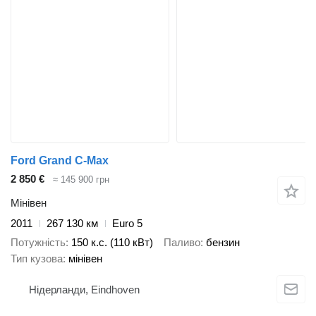
Ford Grand C-Max
2 850 €
≈ 145 900 грн
Мінівен
2011
267 130 км
Euro 5
Потужність
150 к.с. (110 кВт)
Паливо
бензин
Тип кузова
мінівен
Нідерланди, Eindhoven