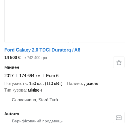
Ford Galaxy 2.0 TDCi Duratorq / A6
14 500 €
≈ 742 400 грн
Мінівен
2017
174 694 км
Euro 6
Потужність
150 к.с. (110 кВт)
Паливо
дизель
Тип кузова
мінівен
Словаччина, Stará Turá
Autorro