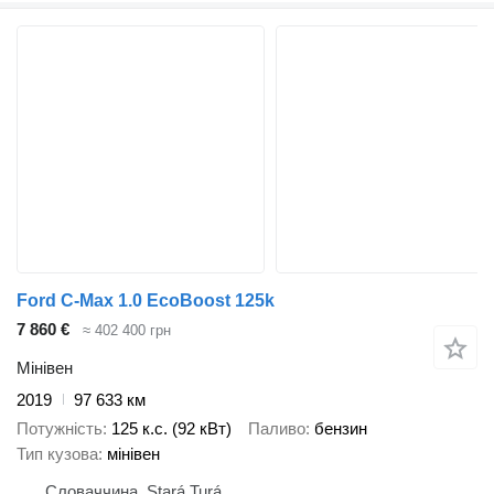
Ford C-Max 1.0 EcoBoost 125k
7 860 €
≈ 402 400 грн
Мінівен
2019
97 633 км
Потужність
125 к.с. (92 кВт)
Паливо
бензин
Тип кузова
мінівен
Словаччина, Stará Turá