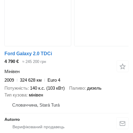
Ford Galaxy 2.0 TDCi
4 790 €
≈ 245 200 грн
Мінівен
2009
324 628 км
Euro 4
Потужність
140 к.с. (103 кВт)
Паливо
дизель
Тип кузова
мінівен
Словаччина, Stará Turá
Autorro