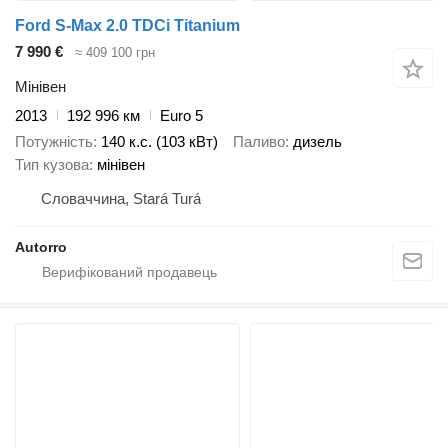
Ford S-Max 2.0 TDCi Titanium
7 990 €
≈ 409 100 грн
Мінівен
2013
192 996 км
Euro 5
Потужність
140 к.с. (103 кВт)
Паливо
дизель
Тип кузова
мінівен
Словаччина, Stará Turá
Autorro