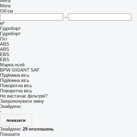
Мега
Мега
Об'єм
–
м³
Гідроборт
Гідроборт
Осі
ABS
ABS
EBS
EBS
Марка осей
BPW
GIGANT
SAF
Підйомна вісь
Підйомна вісь
Поворотна вісь
Поворотна вісь
Не вистачає фільтрів?
Запропонувати зміну
Знайдено:
-
показати
Знайдено:
29 оголошень
Показати