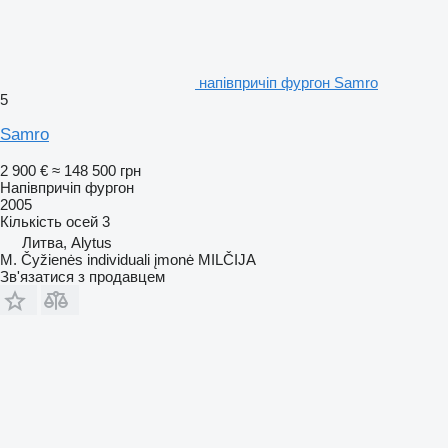
напівпричіп фургон Samro
5
Samro
2 900 €
≈ 148 500 грн
Напівпричіп фургон
2005
Кількість осей
3
Литва, Alytus
M. Čyžienės individuali įmonė MILČIJA
Зв'язатися з продавцем