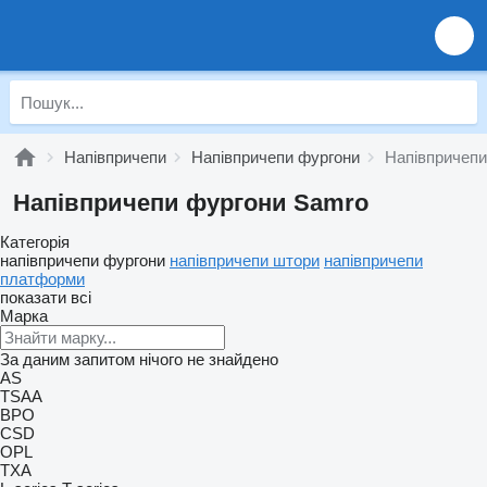
Напівпричепи
Напівпричепи фургони
Напівпричепи
Напівпричепи фургони Samro
Категорія
напівпричепи фургони
напівпричепи штори
напівпричепи
платформи
показати всі
Марка
За даним запитом нічого не знайдено
AS
TSAA
BPO
CSD
OPL
TXA