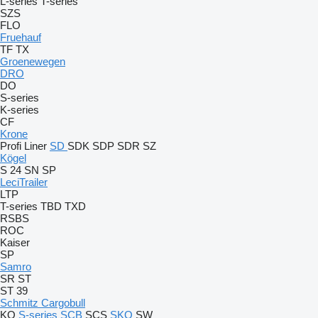
L-series
T-series
SZS
FLO
Fruehauf
TF
TX
Groenewegen
DRO
DO
S-series
K-series
CF
Krone
Profi Liner
SD
SDK
SDP
SDR
SZ
Kögel
S 24
SN
SP
LeciTrailer
LTP
T-series
TBD
TXD
RSBS
ROC
Kaiser
SP
Samro
SR
ST
ST 39
Schmitz Cargobull
KO
S-series
SCB
SCS
SKO
SW