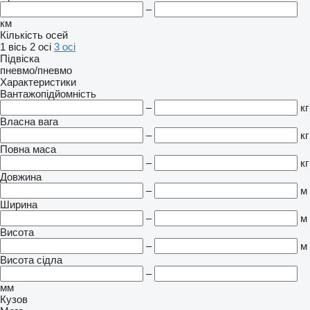
–
км
Кількість осей
1 вісь
2 осі
3 осі
Підвіска
пневмо/пневмо
Характеристики
Вантажопідйомність
–
кг
Власна вага
–
кг
Повна маса
–
кг
Довжина
–
м
Ширина
–
м
Висота
–
м
Висота сідла
–
мм
Кузов