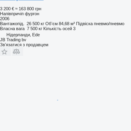
3 200 €
≈ 163 800 грн
Напівпричіп фургон
2006
Вантажопід.
26 500 кг
Об'єм
84,68 м³
Підвіска
пневмо/пневмо
Власна вага
7 500 кг
Кількість осей
3
Нідерланди, Ede
JB Trading bv
Зв'язатися з продавцем