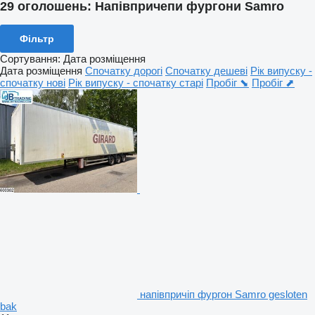
29 оголошень:
Напівпричепи фургони Samro
Фільтр
Сортування
:
Дата розміщення
Дата розміщення
Спочатку дорогі
Спочатку дешеві
Рік випуску -
спочатку нові
Рік випуску - спочатку старі
Пробіг ⬊
Пробіг ⬈
напівпричіп фургон Samro gesloten
bak