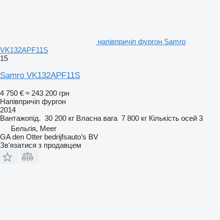
напівпричіп фургон Samro
VK132APF11S
15
Samro VK132APF11S
4 750 €
≈ 243 200 грн
Напівпричіп фургон
2014
Вантажопід.
30 200 кг
Власна вага
7 800 кг
Кількість осей
3
Бельгія, Meer
GA den Otter bedrijfsauto’s BV
Зв'язатися з продавцем