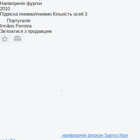
Напівпричіп фургон
2010
Підвіска
пневмо/пневмо
Кількість осей
3
Португалія
Irmãos Ferreira
Зв'язатися з продавцем
напівпричіп фургон Samro Non