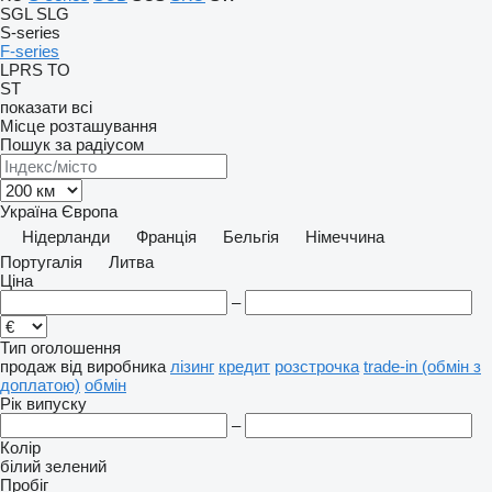
SGL
SLG
S-series
F-series
LPRS
TO
ST
показати всі
Місце розташування
Пошук за радіусом
Україна
Європа
Нідерланди
Франція
Бельгія
Німеччина
Португалія
Литва
Ціна
–
Тип оголошення
продаж
від виробника
лізинг
кредит
розстрочка
trade-in (обмін з
доплатою)
обмін
Рік випуску
–
Колір
білий
зелений
Пробіг