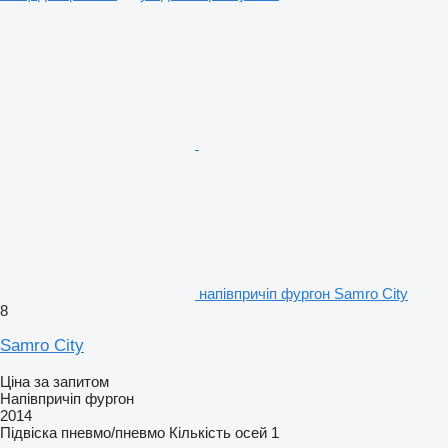
напівпричіп фургон Samro City
8
Samro City
Ціна за запитом
Напівпричіп фургон
2014
Підвіска
пневмо/пневмо
Кількість осей
1