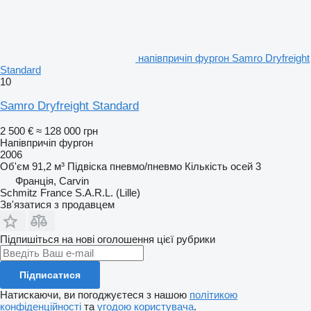
напівпричіп фургон Samro Dryfreight
Standard
10
Samro Dryfreight Standard
2 500 €
≈ 128 000 грн
Напівпричіп фургон
2006
Об'єм
91,2 м³
Підвіска
пневмо/пневмо
Кількість осей
3
Франція, Carvin
Schmitz France S.A.R.L. (Lille)
Зв'язатися з продавцем
Підпишіться на нові оголошення цієї рубрики
Підписатися
Натискаючи, ви погоджуєтеся з нашою
політикою
конфіденційності
та
угодою користувача
.