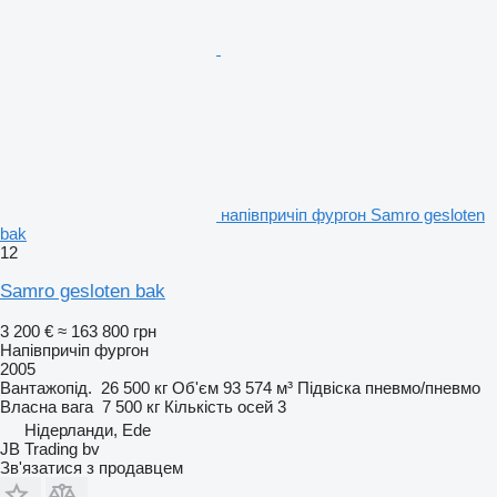
напівпричіп фургон Samro gesloten
bak
12
Samro gesloten bak
3 200 €
≈ 163 800 грн
Напівпричіп фургон
2005
Вантажопід.
26 500 кг
Об'єм
93 574 м³
Підвіска
пневмо/пневмо
Власна вага
7 500 кг
Кількість осей
3
Нідерланди, Ede
JB Trading bv
Зв'язатися з продавцем