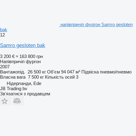
напівпричіп фургон Samro gesloten
bak
12
Samro gesloten bak
3 200 €
≈ 163 800 грн
Напівпричіп фургон
2007
Вантажопід.
26 500 кг
Об'єм
94 047 м³
Підвіска
пневмо/пневмо
Власна вага
7 500 кг
Кількість осей
3
Нідерланди, Ede
JB Trading bv
Зв'язатися з продавцем