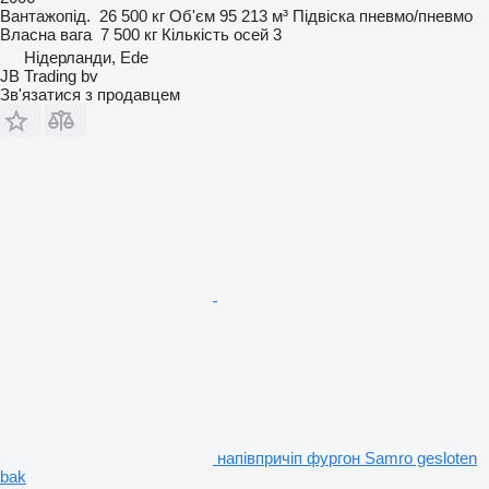
Вантажопід.
26 500 кг
Об'єм
95 213 м³
Підвіска
пневмо/пневмо
Власна вага
7 500 кг
Кількість осей
3
Нідерланди, Ede
JB Trading bv
Зв'язатися з продавцем
напівпричіп фургон Samro gesloten
bak