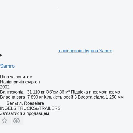
напівпричіп фургон Samro
5
Samro
Ціна за запитом
Напівпричіп фургон
2002
Вантажопід.
31 110 кг
Об'єм
86 м³
Підвіска
пневмо/пневмо
Власна вага
7 890 кг
Кількість осей
3
Висота сідла
1 250 мм
Бельгія, Roeselare
INGELS TRUCKS&TRAILERS
Зв'язатися з продавцем