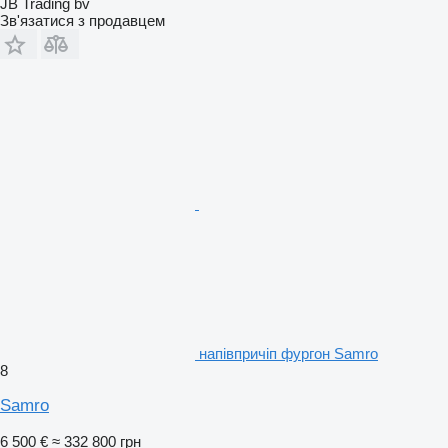
JB Trading bv
Зв'язатися з продавцем
напівпричіп фургон Samro
8
Samro
6 500 €
≈ 332 800 грн