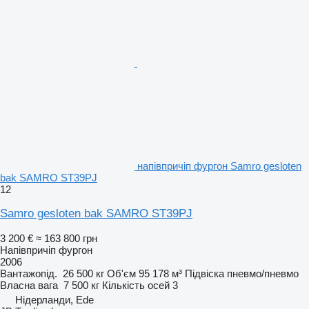
напівпричіп фургон Samro gesloten
bak SAMRO ST39PJ
12
Samro gesloten bak SAMRO ST39PJ
3 200 €
≈ 163 800 грн
Напівпричіп фургон
2006
Вантажопід.
26 500 кг
Об'єм
95 178 м³
Підвіска
пневмо/пневмо
Власна вага
7 500 кг
Кількість осей
3
Нідерланди, Ede