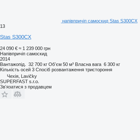
напівпричіп самоскид Stas S300CX
13
Stas S300CX
24 090 €
≈ 1 239 000 грн
Напівпричіп самоскид
2014
Вантажопід.
32 700 кг
Об'єм
50 м³
Власна вага
6 300 кг
Кількість осей
3
Спосіб розвантаження
тристороння
Чехія, Lavičky
SUPERFAST s.r.o.
Зв'язатися з продавцем