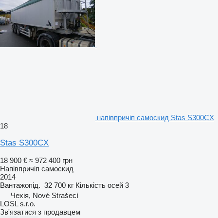
напівпричіп самоскид Stas S300CX
18
Stas S300CX
18 900 €
≈ 972 400 грн
Напівпричіп самоскид
2014
Вантажопід.
32 700 кг
Кількість осей
3
Чехія, Nové Strašecí
LOSL s.r.o.
Зв'язатися з продавцем