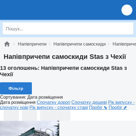
Напівпричепи
Напівпричепи самоскиди
Напівприче
Напівпричепи самоскиди Stas з Чехії
13 оголошень:
Напівпричепи самоскиди Stas з
Чехії
Фільтр
Сортування
:
Дата розміщення
Дата розміщення
Спочатку дорогі
Спочатку дешеві
Рік випуску -
спочатку нові
Рік випуску - спочатку старі
Пробіг ⬊
Пробіг ⬈