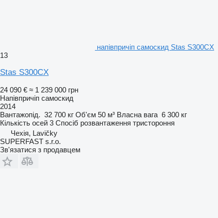
напівпричіп самоскид Stas S300CX
13
Stas S300CX
24 090 €
≈ 1 239 000 грн
Напівпричіп самоскид
2014
Вантажопід.
32 700 кг
Об'єм
50 м³
Власна вага
6 300 кг
Кількість осей
3
Спосіб розвантаження
тристороння
Чехія, Lavičky
SUPERFAST s.r.o.
Зв'язатися з продавцем