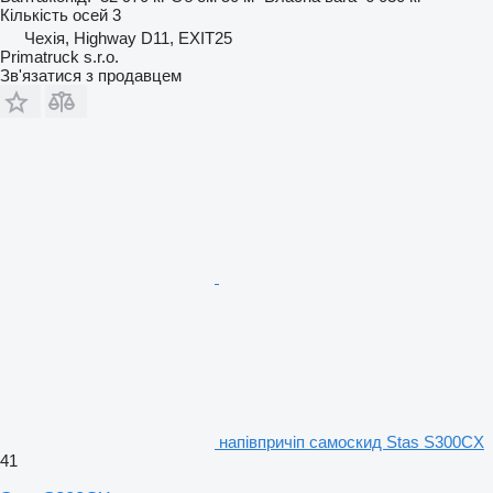
Кількість осей
3
Чехія, Highway D11, EXIT25
Primatruck s.r.o.
Зв'язатися з продавцем
напівпричіп самоскид Stas S300CX
41