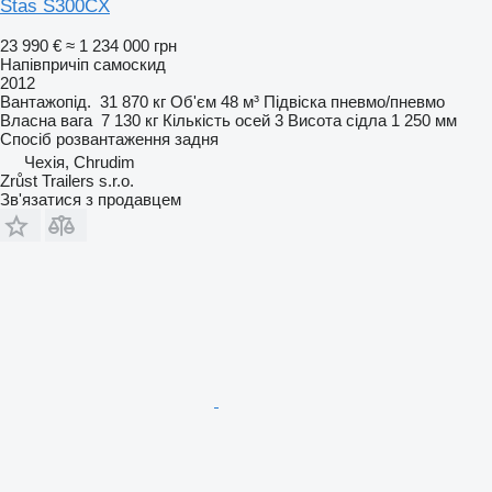
Stas S300CX
23 990 €
≈ 1 234 000 грн
Напівпричіп самоскид
2012
Вантажопід.
31 870 кг
Об'єм
48 м³
Підвіска
пневмо/пневмо
Власна вага
7 130 кг
Кількість осей
3
Висота сідла
1 250 мм
Спосіб розвантаження
задня
Чехія, Chrudim
Zrůst Trailers s.r.o.
Зв'язатися з продавцем