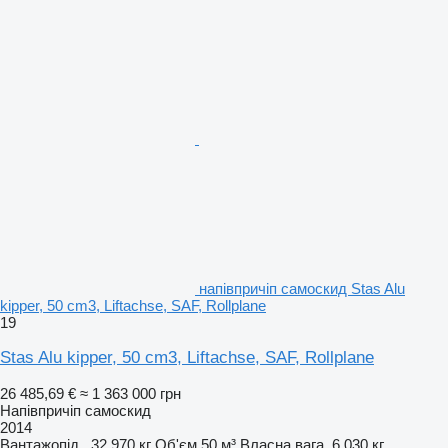
напівпричіп самоскид Stas Alu
kipper, 50 cm3, Liftachse, SAF, Rollplane
19
Stas Alu kipper, 50 cm3, Liftachse, SAF, Rollplane
26 485,69 €
≈ 1 363 000 грн
Напівпричіп самоскид
2014
Вантажопід.
32 970 кг
Об'єм
50 м³
Власна вага
6 030 кг