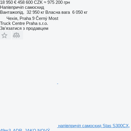
18 950 €
458 600 CZK
≈ 975 200 грн
Напівпричіп самоскид
Вантажопід.
32 950 кг
Власна вага
6 050 кг
Чехія, Praha 9 Černý Most
Truck Centre Praha s.r.o.
Зв'язатися з продавцем
напівпричіп самоскид Stas S300CX,
49m3, ADR, JAKO NOVÝ