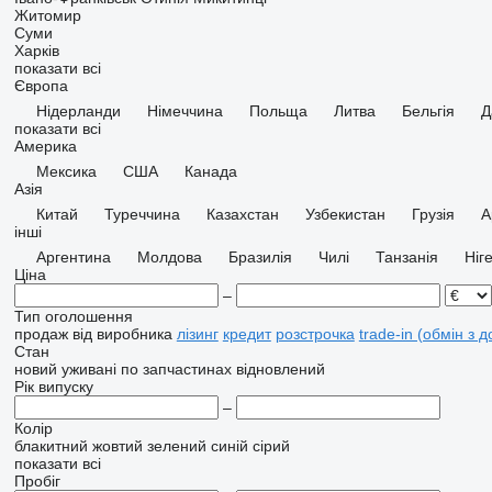
Житомир
Суми
Харків
показати всі
Європа
Нідерланди
Німеччина
Польща
Литва
Бельгія
Д
показати всі
Америка
Мексика
США
Канада
Азія
Китай
Туреччина
Казахстан
Узбекистан
Грузія
А
інші
Аргентина
Молдова
Бразилія
Чилі
Танзанія
Ніг
Ціна
–
Тип оголошення
продаж
від виробника
лізинг
кредит
розстрочка
trade-in (обмін з 
Стан
новий
уживані
по запчастинах
відновлений
Рік випуску
–
Колір
блакитний
жовтий
зелений
синій
сірий
показати всі
Пробіг