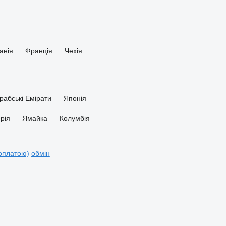
анія
Франція
Чехія
рабські Емірати
Японія
ерія
Ямайка
Колумбія
доплатою)
обмін