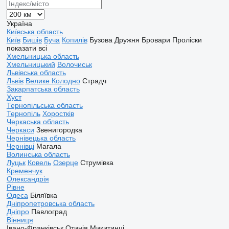
Україна
Київська область
Київ
Бишів
Буча
Копилів
Бузова
Дружня
Бровари
Проліски
показати всі
Хмельницька область
Хмельницький
Волочиськ
Львівська область
Львів
Велике Колодно
Страдч
Закарпатська область
Хуст
Тернопільська область
Тернопіль
Хоростків
Черкаська область
Черкаси
Звенигородка
Чернівецька область
Чернівці
Магала
Волинська область
Луцьк
Ковель
Озерце
Струмівка
Кременчук
Олександрія
Рівне
Одеса
Біляївка
Дніпропетровська область
Дніпро
Павлоград
Вінниця
Івано-Франківськ
Отинія
Микитинці