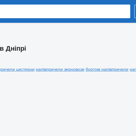
в Дніпрі
причепи цистерни
напівпричепи зерновози
бортові напівпричепи
на