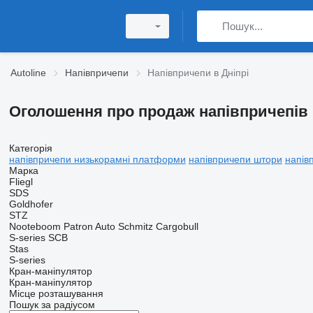
Autoline
Напівпричепи
Напівпричепи в Дніпрі
Оголошення про продаж напівпричепів 
Категорія
напівпричепи низькорамні платформи
напівпричепи штори
напів
Марка
Fliegl
SDS
Goldhofer
STZ
Nooteboom
Patron Auto
Schmitz Cargobull
S-series
SCB
Stas
S-series
Кран-маніпулятор
Кран-маніпулятор
Місце розташування
Пошук за радіусом