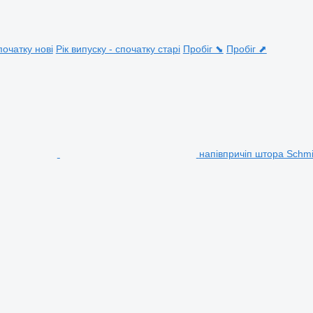
початку нові
Рік випуску - спочатку старі
Пробіг ⬊
Пробіг ⬈
напівпричіп штора Schmi