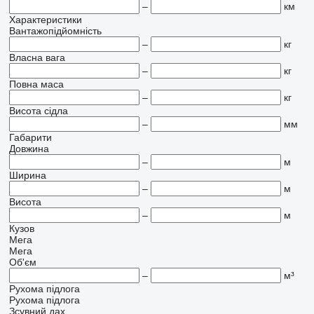
–
км
Характеристики
Вантажопідйомність
–
кг
Власна вага
–
кг
Повна маса
–
кг
Висота сідла
–
мм
Габарити
Довжина
–
м
Ширина
–
м
Висота
–
м
Кузов
Мега
Мега
Об'єм
–
м³
Рухома підлога
Рухома підлога
Зсувний дах