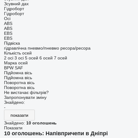
Зсувний дах
Гідроборт
Гідроборт
Осі
ABS
ABS
EBS
EBS
Підвіска
гідравлічна
пневмо/пневмо
ресора/ресора
Кількість осей
2 осі
3 осі
5 осей
6 осей
7 осей
Марка осей
BPW
SAF
Підйомна вісь
Підйомна вісь
Поворотна вісь
Поворотна вісь
Не вистачає фільтрів?
Запропонувати зміну
Знайдено:
-
показати
Знайдено:
10 оголошень
Показати
10 оголошень:
Напівпричепи в Дніпрі