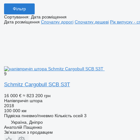
Фільтр
Сортування
:
Дата розміщення
Дата розміщення
Спочатку дорогі
Спочатку дешеві
Рік випуску - с
9
Schmitz Cargobull SCB S3T
16 000 €
≈ 823 200 грн
Напівпричіп штора
2018
100 000 км
Підвіска
пневмо/пневмо
Кількість осей
3
Україна, Дніпро
Анатолій Пащенко
Зв'язатися з продавцем