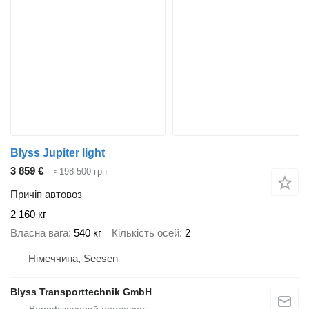
Blyss Jupiter light
3 859 €
≈ 198 500 грн
Причіп автовоз
2 160 кг
Власна вага
540 кг
Кількість осей
2
Німеччина, Seesen
Blyss Transporttechnik GmbH