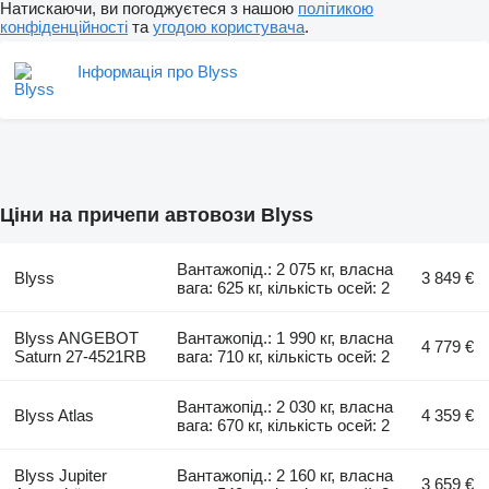
Натискаючи, ви погоджуєтеся з нашою
політикою
конфіденційності
та
угодою користувача
.
Інформація про Blyss
Ціни на причепи автовози Blyss
Вантажопід.: 2 075 кг, власна
Blyss
3 849 €
вага: 625 кг, кількість осей: 2
Blyss ANGEBOT
Вантажопід.: 1 990 кг, власна
4 779 €
Saturn 27-4521RB
вага: 710 кг, кількість осей: 2
Вантажопід.: 2 030 кг, власна
Blyss Atlas
4 359 €
вага: 670 кг, кількість осей: 2
Blyss Jupiter
Вантажопід.: 2 160 кг, власна
3 659 €