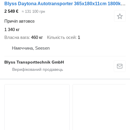
Blyss Daytona Autotransporter 365x180x11cm 1800kg zGG
2 549 €
≈ 131 100 грн
Причіп автовоз
1 340 кг
Власна вага
460 кг
Кількість осей
1
Німеччина, Seesen
Blyss Transporttechnik GmbH