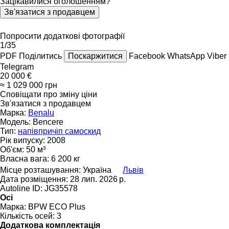
Зацікавилися оголошенням?
Зв'язатися з продавцем
Попросити додаткові фотографії
1/35
PDF
Поділитись
Поскаржитися
Facebook
WhatsApp
Viber
Telegram
20 000 €
≈ 1 029 000 грн
Сповіщати про зміну ціни
Зв'язатися з продавцем
Марка:
Benalu
Модель:
Bencere
Тип:
напівпричіп самоскид
Рік випуску:
2008
Об'єм:
50 м³
Власна вага:
6 200 кг
Місце розташування:
Україна
Львів
Дата розміщення:
28 лип. 2026 р.
Autoline ID:
JG35578
Осі
Марка:
BPW ECO Plus
Кількість осей:
3
Додаткова комплектація