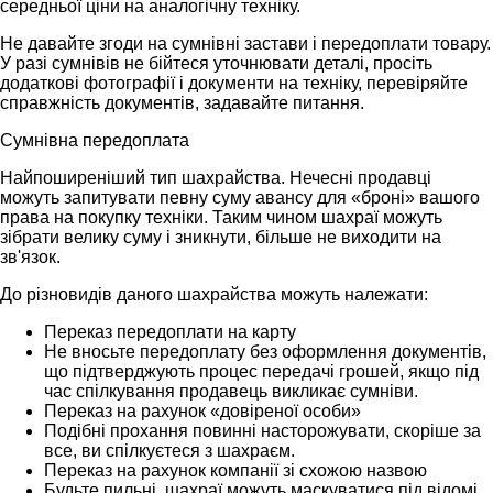
середньої ціни на аналогічну техніку.
Не давайте згоди на сумнівні застави і передоплати товару.
У разі сумнівів не бійтеся уточнювати деталі, просіть
додаткові фотографії і документи на техніку, перевіряйте
справжність документів, задавайте питання.
Сумнівна передоплата
Найпоширеніший тип шахрайства. Нечесні продавці
можуть запитувати певну суму авансу для «броні» вашого
права на покупку техніки. Таким чином шахраї можуть
зібрати велику суму і зникнути, більше не виходити на
зв'язок.
До різновидів даного шахрайства можуть належати:
Переказ передоплати на карту
Не вносьте передоплату без оформлення документів,
що підтверджують процес передачі грошей, якщо під
час спілкування продавець викликає сумніви.
Переказ на рахунок «довіреної особи»
Подібні прохання повинні насторожувати, скоріше за
все, ви спілкуєтеся з шахраєм.
Переказ на рахунок компанії зі схожою назвою
Будьте пильні, шахраї можуть маскуватися під відомі