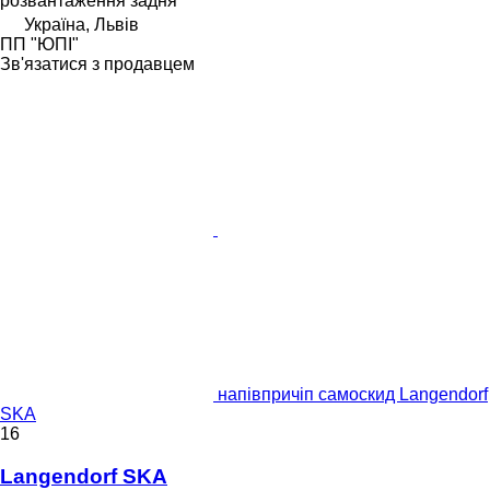
розвантаження
задня
Україна, Львів
ПП "ЮПІ"
Зв'язатися з продавцем
напівпричіп самоскид Langendorf
SKA
16
Langendorf SKA