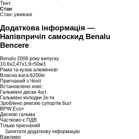
Тент
Стан
Стан:
уживані
Додаткова інформація —
Напівпричіп самоскид Benalu
Bencere
Benalu 2008 року випуску
10,6х2,47х1,9=50м3
Рама та кузов алюмінієві
Власна вага-6200кг
Пригнаний з Чехії
Встановлено нові:
Гальмівні диски 4шт
Гальмівні колодки 2к-ти
Зроблено ревізію супортів 6шт
BPW Eco+
Дискові гальма
Частково є ПДВ
Тільки пригнаний
Запитати додаткову інформацію
Важливо