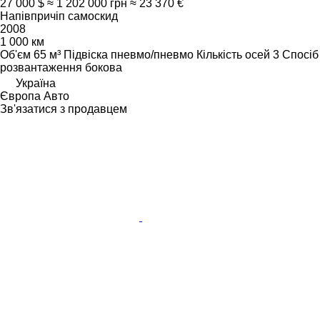
27 000 $
≈ 1 202 000 грн
≈ 23 370 €
Напівпричіп самоскид
2008
1 000 км
Об'єм
65 м³
Підвіска
пневмо/пневмо
Кількість осей
3
Спосіб
розвантаження
бокова
Україна
Європа Авто
Зв'язатися з продавцем