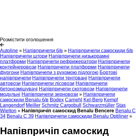
Розмістити оголошення
Autoline
»
Напівпричепи б/в
»
Напівпричепи самоскиди б/в
Напівпричепи штори
Напівпричепи низькорамні
платформи
Напівпричепи рефрижератори
Напівпричепи
контейнеровози
Напівпричепи платформи
Напівпричепи
фургони
Напівпричепи з рухомою підлогою
Бортові
напівпричепи
Напівпричепи тентовані
Напівпричепи
автовози
Напівпричепи лісовози
Напівпричепи
бетонозмішувачі
Напівпричепи скотовози
Напівпричепи
модульні
Напівпричепи зерновози
»
Напівпричепи
самоскиди Benalu б/в
Bodex
Carnehl
Kel-Berg
Kempf
Langendorf
Meiller
Schmitz Cargobull
Schwarzmüller
Stas
Wielton
»
Напівпричіп самоскид Benalu Bencere
Benalu C
34
Benalu C 39
Напівпричепи самоскиди Benalu Optiliner
»
Напівпричіп самоскид