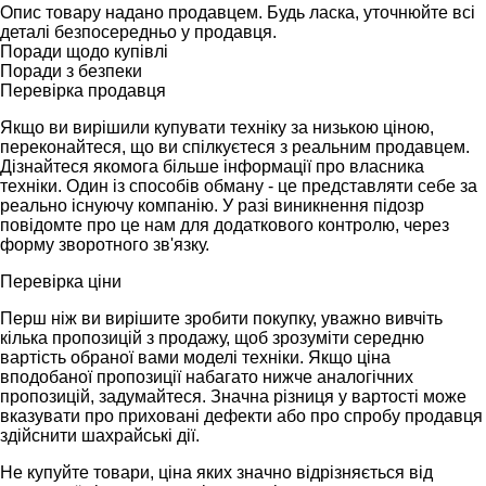
Опис товару надано продавцем. Будь ласка, уточнюйте всі
деталі безпосередньо у продавця.
Поради щодо купівлі
Поради з безпеки
Перевірка продавця
Якщо ви вирішили купувати техніку за низькою ціною,
переконайтеся, що ви спілкуєтеся з реальним продавцем.
Дізнайтеся якомога більше інформації про власника
техніки. Один із способів обману - це представляти себе за
реально існуючу компанію. У разі виникнення підозр
повідомте про це нам для додаткового контролю, через
форму зворотного зв'язку.
Перевірка ціни
Перш ніж ви вирішите зробити покупку, уважно вивчіть
кілька пропозицій з продажу, щоб зрозуміти середню
вартість обраної вами моделі техніки. Якщо ціна
вподобаної пропозиції набагато нижче аналогічних
пропозицій, задумайтеся. Значна різниця у вартості може
вказувати про приховані дефекти або про спробу продавця
здійснити шахрайські дії.
Не купуйте товари, ціна яких значно відрізняється від