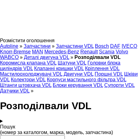
Розмістити оголошення
Autoline
»
Запчастини
»
Запчастини VDL
Bosch
DAF
IVECO
Knorr-Bremse
MAN
Mercedes-Benz
Renault
Scania
Volvo
WABCO
»
Деталі двигуна VDL
»
Розподілвали VDL
Коромисла клапана VDL
Шатуни VDL
Головки блока
циліндрів VDL
Клапанні кришки VDL
Кріплення VDL
Мастилоохолоджувачі VDL
Двигуни VDL
Поршні VDL
Шківи
VDL
Колектори VDL
Корпуси мастильного фільтра VDL
Штанги штовхача VDL
Блоки керування VDL
Супорти VDL
Датчики VDL
»
Розподілвали VDL
Пошук
(номер за каталогом, марка, модель, запчастина)