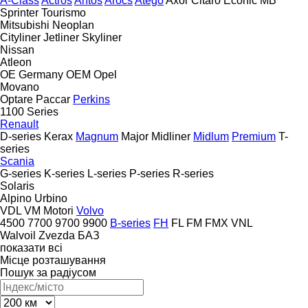
A-Class
Actros
Antos
Arocs
Atego
Axor
Citaro
Econic
MB
Sprinter
Tourismo
Mitsubishi
Neoplan
Cityliner
Jetliner
Skyliner
Nissan
Atleon
OE Germany
OEM
Opel
Movano
Optare
Paccar
Perkins
1100 Series
Renault
D-series
Kerax
Magnum
Major
Midliner
Midlum
Premium
T-
series
Scania
G-series
K-series
L-series
P-series
R-series
Solaris
Alpino
Urbino
VDL
VM Motori
Volvo
4500
7700
9700
9900
B-series
FH
FL
FM
FMX
VNL
Walvoil
Zvezda
БАЗ
показати всі
Місце розташування
Пошук за радіусом