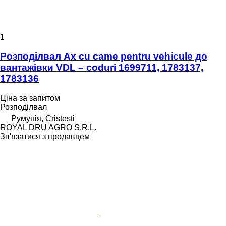
1
Розподілвал Ax cu came pentru vehicule до
вантажівки VDL – coduri 1699711, 1783137,
1783136
Ціна за запитом
Розподілвал
Румунія, Cristesti
ROYAL DRU AGRO S.R.L.
Зв'язатися з продавцем