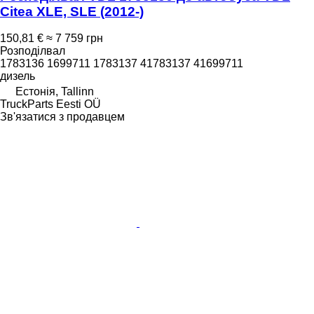
Citea XLE, SLE (2012-)
150,81 €
≈ 7 759 грн
Розподілвал
1783136 1699711 1783137 41783137 41699711
дизель
Естонія, Tallinn
TruckParts Eesti OÜ
Зв'язатися з продавцем