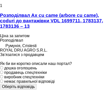
1
Розподілвал Ax cu came (arbore cu came),
coduri до вантажівки VDL 1699711, 1783137,
1783136 – 13
Ціна за запитом
Розподілвал
Румунія, Cristesti
ROYAL DRU AGRO S.R.L.
Зв'язатися з продавцем
Як би ви коротко описали наш портал?
дошка оголошень
продавець спецтехніки
виробник спецтехніки
немає правильної відповіді
Оберіть відповідь