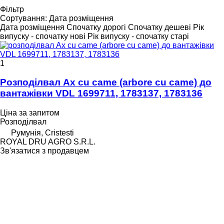
Фільтр
Сортування
:
Дата розміщення
Дата розміщення
Спочатку дорогі
Спочатку дешеві
Рік
випуску - спочатку нові
Рік випуску - спочатку старі
1
Розподілвал Ax cu came (arbore cu came) до
вантажівки VDL 1699711, 1783137, 1783136
Ціна за запитом
Розподілвал
Румунія, Cristesti
ROYAL DRU AGRO S.R.L.
Зв'язатися з продавцем