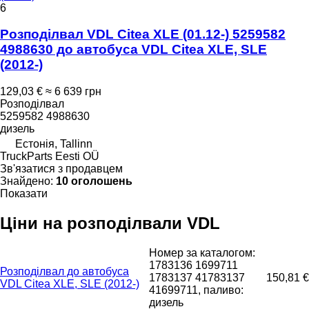
6
Розподілвал VDL Citea XLE (01.12-) 5259582
4988630 до автобуса VDL Citea XLE, SLE
(2012-)
129,03 €
≈ 6 639 грн
Розподілвал
5259582 4988630
дизель
Естонія, Tallinn
TruckParts Eesti OÜ
Зв'язатися з продавцем
Знайдено:
10 оголошень
Показати
Ціни на розподілвали VDL
Номер за каталогом:
1783136 1699711
Розподілвал до автобуса
1783137 41783137
150,81 €
VDL Citea XLE, SLE (2012-)
41699711, паливо:
дизель