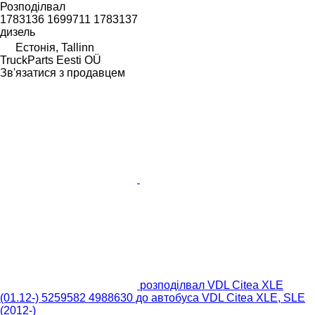
Розподілвал
1783136 1699711 1783137
дизель
Естонія, Tallinn
TruckParts Eesti OÜ
Зв'язатися з продавцем
розподілвал VDL Citea XLE
(01.12-) 5259582 4988630 до автобуса VDL Citea XLE, SLE
(2012-)