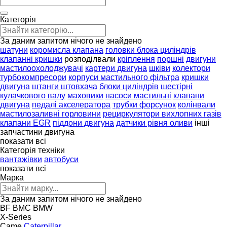
Категорія
За даним запитом нічого не знайдено
шатуни
коромисла клапана
головки блока циліндрів
клапанні кришки
розподілвали
кріплення
поршні
двигуни
мастилоохолоджувачі
картери двигуна
шківи
колектори
турбокомпресори
корпуси мастильного фільтра
кришки
двигуна
штанги штовхача
блоки циліндрів
шестірні
кулачкового валу
маховики
насоси мастильні
клапани
двигуна
педалі акселератора
трубки форсунок
колінвали
мастилозаливні горловини
рециркулятори вихлопних газів
клапани EGR
піддони двигуна
датчики рівня оливи
інші
запчастини двигуна
показати всі
Категорія техніки
вантажівки
автобуси
показати всі
Марка
За даним запитом нічого не знайдено
BF
BMC
BMW
X-Series
Came
Caterpillar