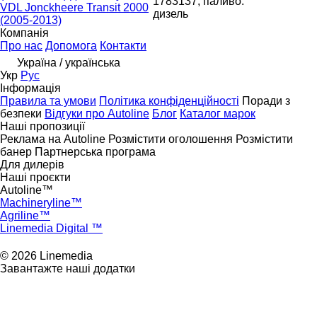
1783137, паливо:
VDL Jonckheere Transit 2000
дизель
(2005-2013)
Компанія
Про нас
Допомога
Контакти
Україна / українська
Укр
Рус
Інформація
Правила та умови
Політика конфіденційності
Поради з
безпеки
Відгуки про Autoline
Блог
Каталог марок
Наші пропозиції
Реклама на Autoline
Розмістити оголошення
Розмістити
банер
Партнерська програма
Для дилерів
Наші проєкти
Autoline™
Machineryline™
Agriline™
Linemedia Digital ™
© 2026 Linemedia
Завантажте наші додатки