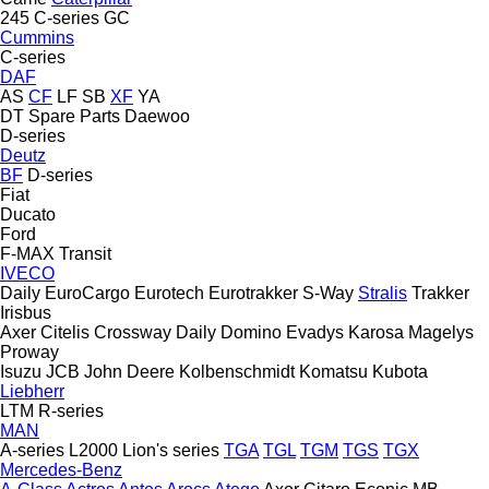
245
C-series
GC
Cummins
C-series
DAF
AS
CF
LF
SB
XF
YA
DT Spare Parts
Daewoo
D-series
Deutz
BF
D-series
Fiat
Ducato
Ford
F-MAX
Transit
IVECO
Daily
EuroCargo
Eurotech
Eurotrakker
S-Way
Stralis
Trakker
Irisbus
Axer
Citelis
Crossway
Daily
Domino
Evadys
Karosa
Magelys
Proway
Isuzu
JCB
John Deere
Kolbenschmidt
Komatsu
Kubota
Liebherr
LTM
R-series
MAN
A-series
L2000
Lion's series
TGA
TGL
TGM
TGS
TGX
Mercedes-Benz