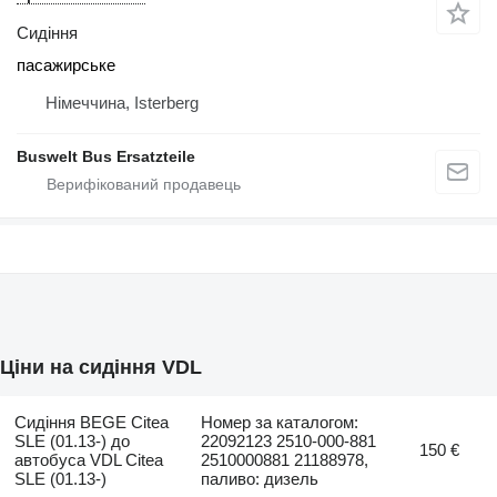
Сидіння
пасажирське
Німеччина, Isterberg
Buswelt Bus Ersatzteile
Ціни на сидіння VDL
Сидіння BEGE Citea
Номер за каталогом:
SLE (01.13-) до
22092123 2510-000-881
150 €
автобуса VDL Citea
2510000881 21188978,
SLE (01.13-)
паливо: дизель