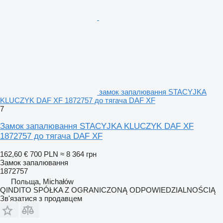
замок запалювання STACYJKA
KLUCZYK DAF XF 1872757 до тягача DAF XF
7
Замок запалювання STACYJKA KLUCZYK DAF XF
1872757 до тягача DAF XF
162,60 €
700 PLN
≈ 8 364 грн
Замок запалювання
1872757
Польща, Michałów
QINDITO SPÓŁKA Z OGRANICZONĄ ODPOWIEDZIALNOŚCIĄ
Зв'язатися з продавцем