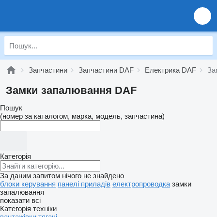
Запчастини
Запчастини DAF
Електрика DAF
За
Замки запалювання DAF
Пошук
(номер за каталогом, марка, модель, запчастина)
Категорія
За даним запитом нічого не знайдено
блоки керування
панелі приладів
електропроводка
замки
запалювання
показати всі
Категорія техніки
вантажівки
тягачі