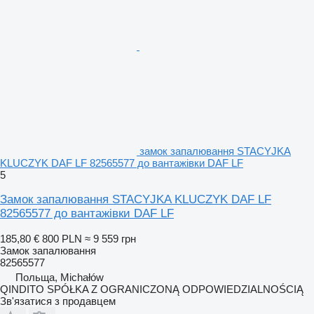
замок запалювання STACYJKA
KLUCZYK DAF LF 82565577 до вантажівки DAF LF
5
Замок запалювання STACYJKA KLUCZYK DAF LF
82565577 до вантажівки DAF LF
185,80 €
800 PLN
≈ 9 559 грн
Замок запалювання
82565577
Польща, Michałów
QINDITO SPÓŁKA Z OGRANICZONĄ ODPOWIEDZIALNOŚCIĄ
Зв'язатися з продавцем