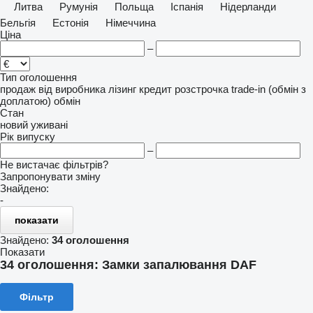
Литва
Румунія
Польща
Іспанія
Нідерланди
Бельгія
Естонія
Німеччина
Ціна
–
Тип оголошення
продаж
від виробника
лізинг
кредит
розстрочка
trade-in (обмін з
доплатою)
обмін
Стан
новий
уживані
Рік випуску
–
Не вистачає фільтрів?
Запропонувати зміну
Знайдено:
-
показати
Знайдено:
34 оголошення
Показати
34 оголошення:
Замки запалювання DAF
Фільтр