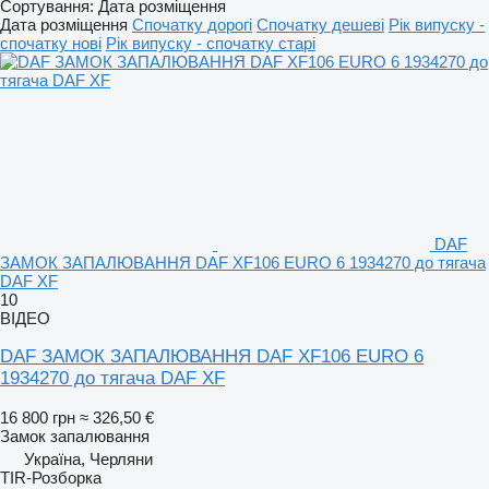
Сортування
:
Дата розміщення
Дата розміщення
Спочатку дорогі
Спочатку дешеві
Рік випуску -
спочатку нові
Рік випуску - спочатку старі
DAF
ЗАМОК ЗАПАЛЮВАННЯ DAF XF106 EURO 6 1934270 до тягача
DAF XF
10
ВІДЕО
DAF ЗАМОК ЗАПАЛЮВАННЯ DAF XF106 EURO 6
1934270 до тягача DAF XF
16 800 грн
≈ 326,50 €
Замок запалювання
Україна, Черляни
TIR-Розборка