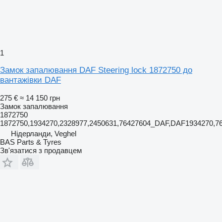
1
Замок запалювання DAF Steering lock 1872750 до
вантажівки DAF
275 €
≈ 14 150 грн
Замок запалювання
1872750
1872750,1934270,2328977,2450631,76427604_DAF,DAF1934270,
Нідерланди, Veghel
BAS Parts & Tyres
Зв'язатися з продавцем