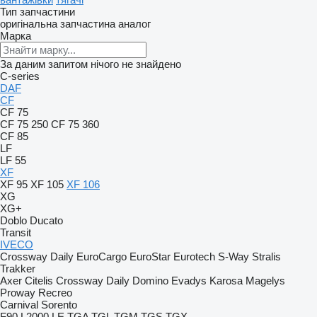
Тип запчастини
оригінальна запчастина
аналог
Марка
За даним запитом нічого не знайдено
C-series
DAF
CF
CF 75
CF 75 250
CF 75 360
CF 85
LF
LF 55
XF
XF 95
XF 105
XF 106
XG
XG+
Doblo
Ducato
Transit
IVECO
Crossway
Daily
EuroCargo
EuroStar
Eurotech
S-Way
Stralis
Trakker
Axer
Citelis
Crossway
Daily
Domino
Evadys
Karosa
Magelys
Proway
Recreo
Carnival
Sorento
F90
L2000
LE
TGA
TGL
TGM
TGS
TGX