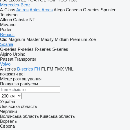
Mercedes-Benz
A-Class
Actros
Antos
Arocs
Atego
Conecto
O-series
Sprinter
Tourismo
Atleon
Cabstar
NT
Movano
Porter
Renault
Clio
Magnum
Master
Maxity
Midlum
Premium
Zoe
Scania
G-series
P-series
R-series
S-series
Alpino
Urbino
Passat
Transporter
Volvo
A-series
B-series
FH
FL
FM
FMX
VNL
показати всі
Місце розташування
Пошук за радіусом
Україна
Львівська область
Черляни
Волинська область
Київська область
Ворзель
Європа