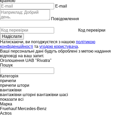
країною
E-mail
Повідомлення
Код перевірки
Натискаючи, ви погоджуєтеся з нашою
політикою
конфіденційності
та
угодою користувача
.
Ваші персональні дані будуть оброблені з метою надання
відповіді на ваш запит.
Оголошення UAB "Rivatra"
Пошук
Категорія
причепи
причепи штори
вантажівки
вантажівки шторні
вантажівки шасі
показати всі
Марка
Fruehauf
Mercedes-Benz
Actros