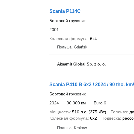
Scania P114C
Бортовой грузовик
2001
Колесная формула
6x4
Польша, Gdańsk
Aksamit Global Sp. z o. o.
Scania P410 B 6x2 / 2024 / 90 tho. k
Бортовой грузовик
2024
90 000 км
Euro 6
Мощность
510 л.с. (375 кВт)
Топливо
ди
Колесная формула
6x2
Подвеска
рессо
Польша, Krakow