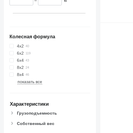
–
кг
Колесная формула
4x2
6x2
6x4
8x2
8x4
показать все
Характеристики
Грузоподъемность
Собственный вес