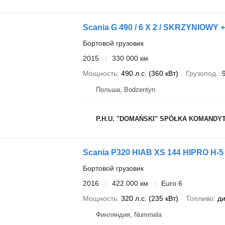
Scania G 490 / 6 X 2 / SKRZYNIOWY 
Бортовой грузовик
2015
330 000 км
Мощность
490 л.с. (360 кВт)
Грузопод.
Польша, Bodzentyn
P.H.U. "DOMAŃSKI" SPÓŁKA KOMANDY
Scania P320 HIAB XS 144 HIPRO H-5
Бортовой грузовик
2016
422 000 км
Euro 6
Мощность
320 л.с. (235 кВт)
Топливо
ди
Финляндия, Nummela