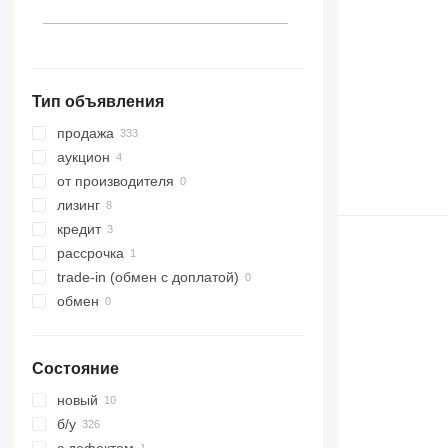
Германия
Норвегия
Италия
показать все
Тип объявления
продажа
аукцион
от производителя
лизинг
кредит
рассрочка
trade-in (обмен с доплатой)
обмен
Состояние
новый
б/у