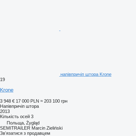
напівпричіп штора Krone
19
Krone
3 948 €
17 000 PLN
≈ 203 100 грн
Напівпричіп штора
2013
Кількість осей
3
Польща, Żygląd
SEMITRAILER Marcin Zieliński
Зв'язатися з продавцем