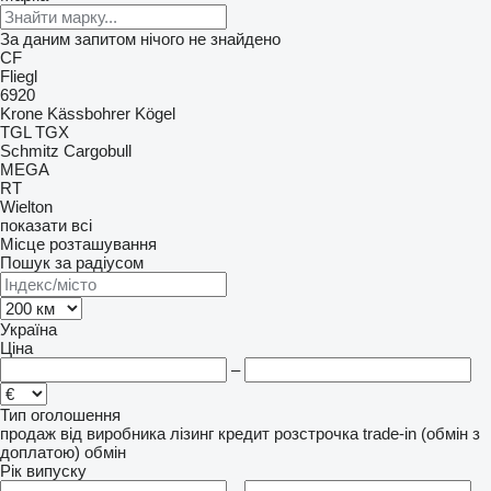
За даним запитом нічого не знайдено
CF
Fliegl
6920
Krone
Kässbohrer
Kögel
TGL
TGX
Schmitz Cargobull
MEGA
RT
Wielton
показати всі
Місце розташування
Пошук за радіусом
Україна
Ціна
–
Тип оголошення
продаж
від виробника
лізинг
кредит
розстрочка
trade-in (обмін з
доплатою)
обмін
Рік випуску