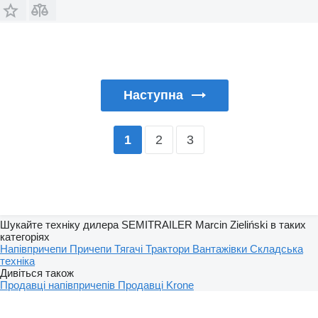
Наступна
2
3
1
Шукайте техніку дилера SEMITRAILER Marcin Zieliński в таких
категоріях
Напівпричепи
Причепи
Тягачі
Трактори
Вантажівки
Складська
техніка
Дивіться також
Продавці напівпричепів
Продавці Krone