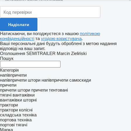
Натискаючи, ви погоджуєтеся з нашою
політикою
конфіденційності
та
угодою користувача
.
Ваші персональні дані будуть оброблені з метою надання
відповіді на ваш запит.
Оголошення SEMITRAILER Marcin Zieliński
Пошук
Категорія
напівпричепи
напівпричепи штори
напівпричепи самоскиди
причепи
причепи штори
причепи тентовані
тягачі
вантажівки
вантажівки шторні
трактори
трактори колісні
складська техніка
портова техніка
портові тягачі
Марка