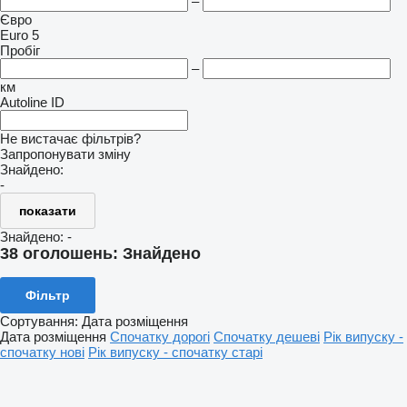
–
Євро
Euro 5
Пробіг
–
км
Autoline ID
Не вистачає фільтрів?
Запропонувати зміну
Знайдено:
-
показати
Знайдено:
-
38 оголошень:
Знайдено
Фільтр
Сортування
:
Дата розміщення
Дата розміщення
Спочатку дорогі
Спочатку дешеві
Рік випуску -
спочатку нові
Рік випуску - спочатку старі