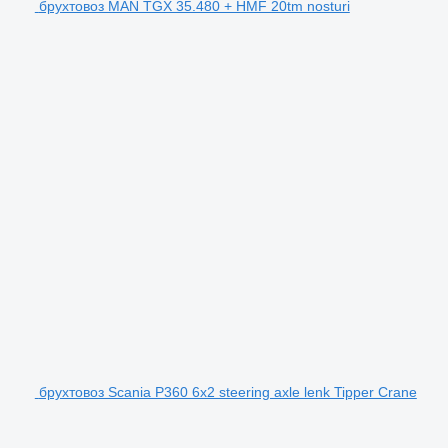
брухтовоз MAN TGX 35.480 + HMF 20tm nosturi
брухтовоз Scania P360 6x2 steering axle lenk Tipper Crane