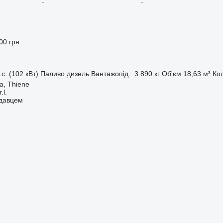
00 грн
.с. (102 кВт)
Паливо
дизель
Вантажопід.
3 890 кг
Об'єм
18,63 м³
Ко
za, Thiene
.l.
одавцем