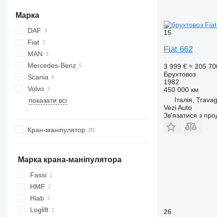
Марка
DAF
15
Fiat
CF
Fiat 662
MAN
XF
Eurotrakker
Mercedes-Benz
TGL
3 999 €
≈ 205 70
Брухтовоз
Scania
TGX
Actros
Premium
1982
Volvo
Antos
T-series
G-series
450 000 км
Італія, Travag
показати всі
Arocs
P-series
FH
4900
Vezi Auto
Atego
R-series
FM
Зв'язатися з пр
FMX
Кран-маніпулятор
Марка крана-маніпулятора
Fassi
HMF
Hiab
Loglift
26