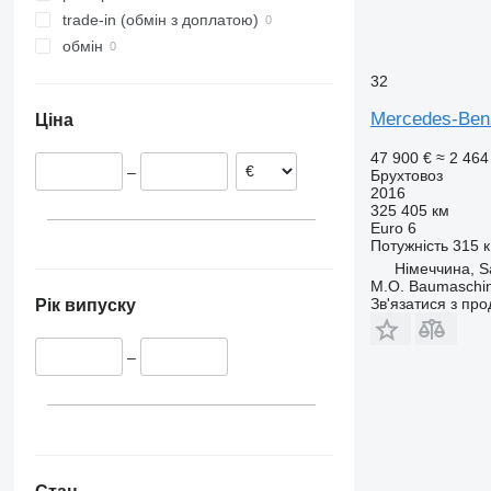
показати всі
trade-in (обмін з доплатою)
обмін
32
Mercedes-Ben
Ціна
47 900 €
≈ 2 464
–
Брухтовоз
2016
325 405 км
Euro 6
Потужність
315 к
Німеччина, S
M.O. Baumaschi
Зв'язатися з пр
Рік випуску
–