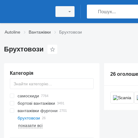
Autoline
Вантажівки
Брухтовози
Брухтовози
Категорія
самоскиди
бортовi вантажівки
вантажівки фургони
брухтовози
показати всі