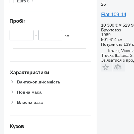
Euro 6
26
Fiat 109-14
Пробіг
10 300 €
≈ 529 9
Брухтовоз
1989
–
км
501 614 км
Потужність
139 к
Італія, Vicen
Trucks Italiana S.r
Зв'язатися з пр
Характеристики
Вантажопідйомність
Повна маса
Власна вага
Кузов