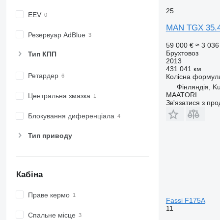
25
EEV
MAN TGX 35.4
Резервуар AdBlue
59 000 €
≈ 3 036
Брухтовоз
Тип КПП
2013
431 041 км
Ретардер
Колісна формул
Фінляндія, K
MAATORI
Центральна змазка
Зв'язатися з пр
Блокування диференціала
Тип приводу
Кабіна
Праве кермо
Fassi F175A
11
Спальне місце