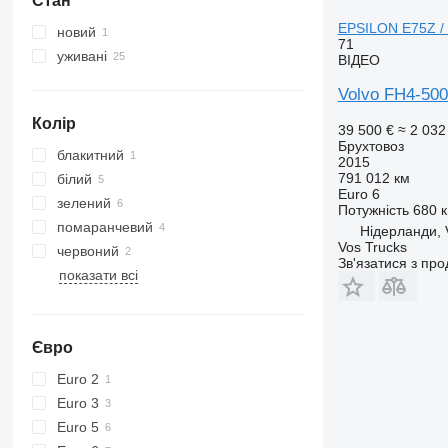
Стан
EPSILON E75Z /
новий
71
уживані
ВІДЕО
Volvo FH4-50
Колір
39 500 €
≈ 2 032
Брухтовоз
блакитний
2015
791 012 км
білий
Euro 6
зелений
Потужність
680 к
помаранчевий
Нідерланди, V
Vos Trucks
червоний
Зв'язатися з пр
показати всі
Євро
Euro 2
Euro 3
Euro 5