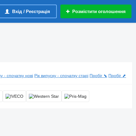
Вхід / Реєстрація
Розмістити оголошення
ку - спочатку нові
Рік випуску - спочатку старі
Пробіг ⬊
Пробіг ⬈