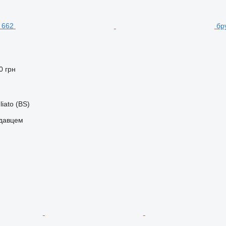
бр
0 грн
liato (BS)
одавцем