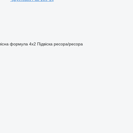
лісна формула
4x2
Підвіска
ресора/ресора