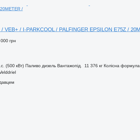
 20METER /
0 / VEB+ / I-PARKCOOL / PALFINGER EPSILON E75Z / 20
 000 грн
.с. (500 кВт)
Паливо
дизель
Вантажопід.
11 376 кг
Колісна формула
elddriel
одавцем