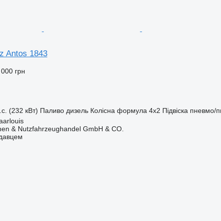
z Antos 1843
 000 грн
.с. (232 кВт)
Паливо
дизель
Колісна формула
4x2
Підвіска
пневмо/п
aarlouis
nen & Nutzfahrzeughandel GmbH & CO.
одавцем