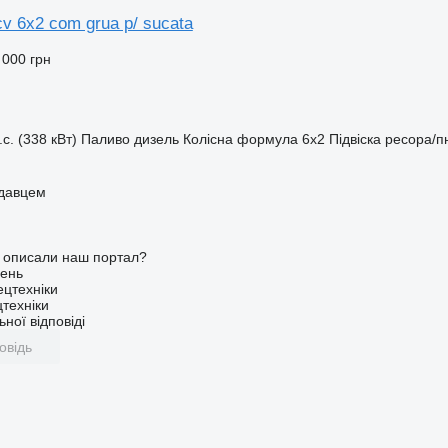
cv 6x2 com grua p/ sucata
 000 грн
.с. (338 кВт)
Паливо
дизель
Колісна формула
6x2
Підвіска
ресора/п
одавцем
о описали наш портал?
ень
ецтехніки
техніки
ної відповіді
овідь