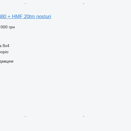
80 + HMF 20tm nosturi
 000 грн
а
8x4
uopio
одавцем