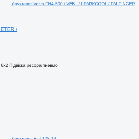
брухтовоз Volvo FH4-500 / VEB+ / I-PARKCOOL / PALFINGER
METER /
6x2
Підвіска
ресора/пневмо
брухтовоз Fiat 109-14