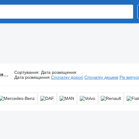
Сортування
:
Дата розміщення
26 оголошень:
Брухтовози, металовоз, ломовоз
Дата розміщення
Спочатку дорогі
Спочатку дешеві
Рік випус