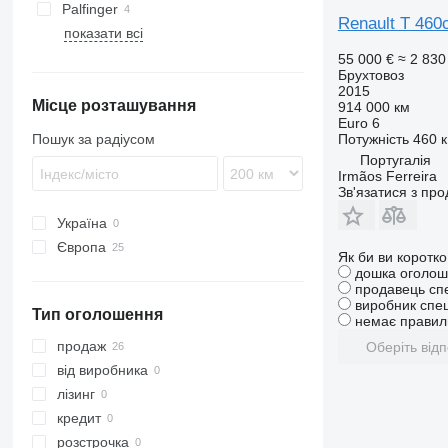
Palfinger
Renault T 460
показати всі
55 000 €
≈ 2 830
Брухтовоз
2015
Місце розташування
914 000 км
Euro 6
Потужність
460 к
Пошук за радіусом
Португалія
Irmãos Ferreira
Зв'язатися з пр
Україна
Європа
Як би ви коротк
Нідерланди
дошка оголош
продавець сп
Німеччина
виробник спец
Тип оголошення
Фінляндія
немає правиль
Італія
продаж
Оберіть відп
Угорщина
від виробника
Чехія
лізинг
Словенія
кредит
Румунія
розстрочка