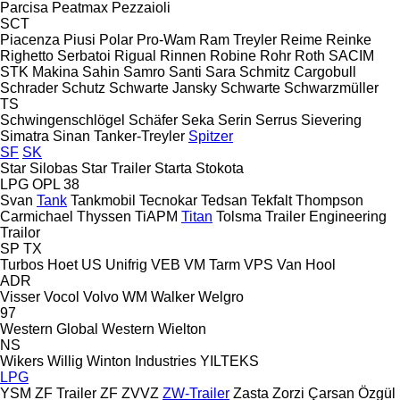
Parcisa
Peatmax
Pezzaioli
SCT
Piacenza
Piusi
Polar
Pro-Wam
Ram Treyler
Reime
Reinke
Righetto Serbatoi
Rigual
Rinnen
Robine
Rohr
Roth
SACIM
STK Makina
Sahin
Samro
Santi
Sara
Schmitz Cargobull
Schrader
Schutz
Schwarte Jansky
Schwarte
Schwarzmüller
TS
Schwingenschlögel
Schäfer
Seka
Serin
Serrus
Sievering
Simatra
Sinan Tanker-Treyler
Spitzer
SF
SK
Star Silobas
Star Trailer
Starta
Stokota
LPG
OPL 38
Svan
Tank
Tankmobil
Tecnokar
Tedsan
Tekfalt
Thompson
Carmichael
Thyssen
TiAPM
Titan
Tolsma
Trailer Engineering
Trailor
SP
TX
Turbos Hoet
US
Unifrig
VEB
VM Tarm
VPS
Van Hool
ADR
Visser
Vocol
Volvo
WM
Walker
Welgro
97
Western Global
Western
Wielton
NS
Wikers
Willig
Winton Industries
YILTEKS
LPG
YSM
ZF Trailer
ZF
ZVVZ
ZW-Trailer
Zasta
Zorzi
Çarsan
Özgül