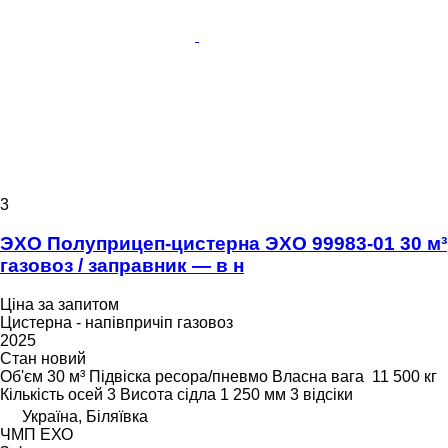
3
ЭХО Полуприцеп-цистерна ЭХО 99983-01 30 м³
газовоз / заправник — в н
Ціна за запитом
Цистерна - напівпричіп газовоз
2025
Стан
новий
Об'єм
30 м³
Підвіска
ресора/пневмо
Власна вага
11 500 кг
Кількість осей
3
Висота сідла
1 250 мм
3 відсіки
Україна, Біляївка
ЧМП ЕХО