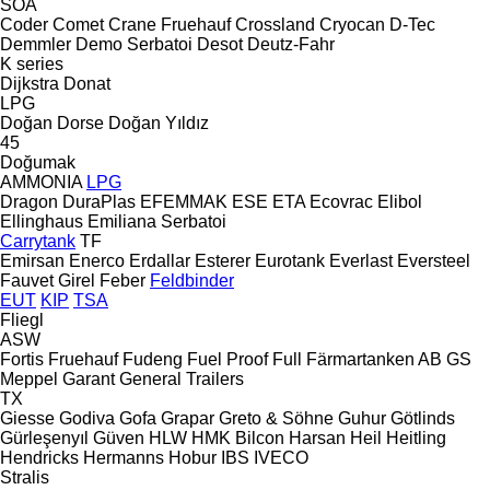
SOA
Coder
Comet
Crane Fruehauf
Crossland
Cryocan
D-Tec
Demmler
Demo Serbatoi
Desot
Deutz-Fahr
K series
Dijkstra
Donat
LPG
Doğan Dorse
Doğan Yıldız
45
Doğumak
AMMONIA
LPG
Dragon
DuraPlas
EFEMMAK
ESE
ETA
Ecovrac
Elibol
Ellinghaus
Emiliana Serbatoi
Carrytank
TF
Emirsan
Enerco
Erdallar
Esterer
Eurotank
Everlast
Eversteel
Fauvet Girel
Feber
Feldbinder
EUT
KIP
TSA
Fliegl
ASW
Fortis
Fruehauf
Fudeng
Fuel Proof
Full
Färmartanken AB
GS
Meppel
Garant
General Trailers
TX
Giesse
Godiva
Gofa
Grapar
Greto & Söhne
Guhur
Götlinds
Gürleşenyıl
Güven
HLW
HMK Bilcon
Harsan
Heil
Heitling
Hendricks
Hermanns
Hobur
IBS
IVECO
Stralis