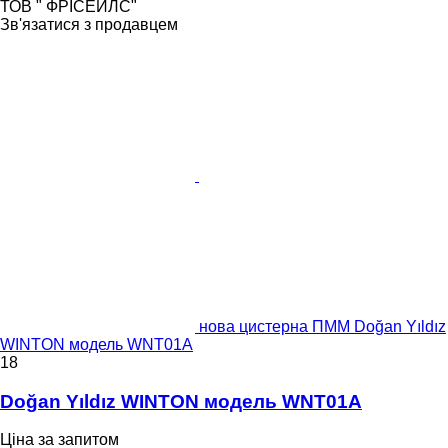
ТОВ " ФРІСЕЙЛС"
Зв'язатися з продавцем
нова цистерна ПММ Doğan Yıldız
WINTON модель WNT01A
18
Doğan Yıldız WINTON модель WNT01A
Ціна за запитом