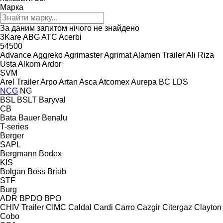
Марка
За даним запитом нічого не знайдено
3Kare
ABG
ATC
Acerbi
54500
Advance
Aggreko
Agrimaster
Agrimat
Alamen Trailer
Ali Riza
Usta
Alkom
Ardor
SVM
Arel Trailer
Arpo
Artan
Asca
Atcomex
Aurepa
BC LDS
NCG
NG
BSL
BSLT
Baryval
CB
Bata
Bauer
Benalu
T-series
Berger
SAPL
Bergmann
Bodex
KIS
Bolgan
Boss
Briab
STF
Burg
ADR
BPDO
BPO
CHIV Trailer
CIMC
Caldal
Cardi
Carro
Cazgir
Citergaz
Clayton
Cobo