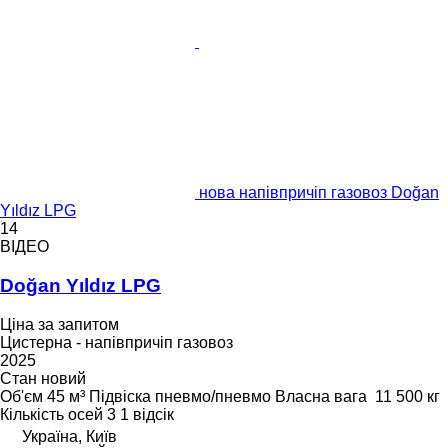
нова напівпричіп газовоз Doğan
Yıldız LPG
14
ВІДЕО
Doğan Yıldız LPG
Ціна за запитом
Цистерна - напівпричіп газовоз
2025
Стан
новий
Об'єм
45 м³
Підвіска
пневмо/пневмо
Власна вага
11 500 кг
Кількість осей
3
1 відсік
Україна, Київ