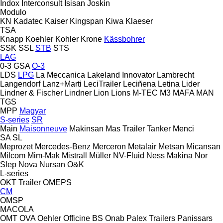
Indox
Interconsult
Isisan
Joskin
Modulo
KN
Kadatec
Kaiser
Kingspan
Kiwa
Klaeser
TSA
Knapp
Koehler
Kohler
Krone
Kässbohrer
SSK
SSL
STB
STS
LAG
0-3
GSA
O-3
LDS
LPG
La Meccanica
Lakeland Innovator
Lambrecht
Langendorf
Lanz+Marti
LeciTrailer
Leciñena
Letina
Lider
Lindner & Fischer
Lindner
Lion
Lions
M-TEC
M3
MAFA
MAN
TGS
MPP
Magyar
S-series
SR
Main
Maisonneuve
Makinsan
Mas Trailer Tanker
Menci
SA
SL
Meprozet
Mercedes-Benz
Merceron
Metalair
Metsan
Micansan
Milcom
Mim-Mak
Mistrall
Müller
NV-Fluid
Ness Makina
Nor
Slep
Nova
Nursan
O&K
L-series
OKT Trailer
OMEPS
CM
OMSP
MACOLA
OMT
OVA
Oehler
Officine BS
Onab
Palex Trailers
Panissars