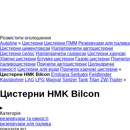
Розмістити оголошення
Autoline
»
Цистерни
Цистерни ПММ
Резервуари для палива
Цистерни цементовози
Напівпричепи автоцистерни
Цистерни силос
Напівпричепи газовози
Цистерни харчові
Хімічні цистерни
Бітумні цистерни
Газові цистерни
Причепи
паливоцистерни
Причепи автоцистерни
Циліндричні
ємності
Цистерни для води
Причепи харчові цистерни
»
Цистерни HMK Bilcon
Emiliana Serbatoi
Feldbinder
Kässbohrer
LAG
LPG
Magyar
Spitzer
Tank
Titan
ZW-Trailer
»
Цистерни HMK Bilcon
Категорія
резервуари та ємності
резервуари для палива
показати всі