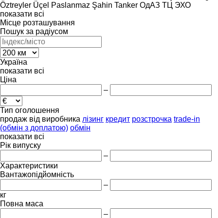
Öztreyler
Üçel Paslanmaz
Şahin Tanker
ОдАЗ
ТЦ
ЭХО
показати всі
Місце розташування
Пошук за радіусом
Україна
показати всі
Ціна
–
Тип оголошення
продаж
від виробника
лізинг
кредит
розстрочка
trade-in
(обмін з доплатою)
обмін
показати всі
Рік випуску
–
Характеристики
Вантажопідйомність
–
кг
Повна маса
–