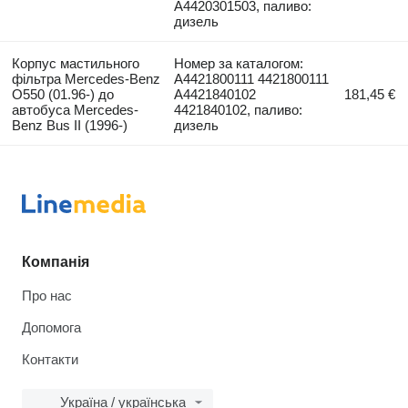
A4420301503, паливо:
дизель
Корпус мастильного
Номер за каталогом:
фільтра Mercedes-Benz
A4421800111 4421800111
O550 (01.96-) до
A4421840102
181,45 €
автобуса Mercedes-
4421840102, паливо:
Benz Bus II (1996-)
дизель
Компанія
Про нас
Допомога
Контакти
Україна / українська