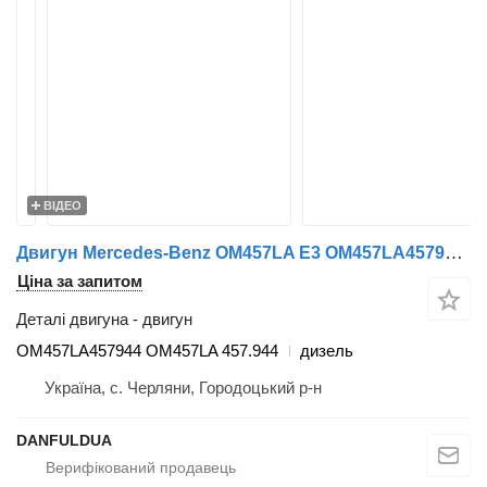
ВІДЕО
Двигун Mercedes-Benz OM457LA E3 OM457LA457944 OM457LA до автобуса Mercedes-Benz
Ціна за запитом
Деталі двигуна - двигун
OM457LA457944 OM457LA 457.944
дизель
Україна, с. Черляни, Городоцький р-н
DANFULDUA