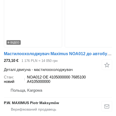
ВІДЕО
Мастилоохолоджувач Maximus NOA012 до автобуса Mercedes-Benz CITARO
273,10 €
1 176 PLN
≈ 14 050 грн
Деталі двигуна - мастилоохолоджувач
Стан
NOA012 OE 4105000000 7685100
новий
A4105000000
Польща, Kargowa
P.W. MAXIMUS Piotr Maksymów