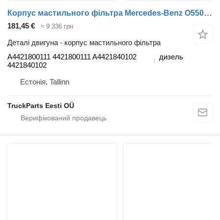
Корпус мастильного фільтра Mercedes-Benz O550 (01.96-) A4421800111 до автобуса Mercedes-Benz Bus II (1996-)
181,45 €
≈ 9 336 грн
Деталі двигуна - корпус мастильного фільтра
A4421800111 4421800111 A4421840102
дизель
4421840102
Естонія, Tallinn
TruckParts Eesti OÜ