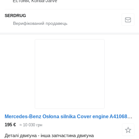
Естонія, Kohtla-Järve
SERDRUG
Mercedes-Benz Osłona silnika Cover engine A4106800918 до автобуса Setra Setra 511 515 516 517 519 HD HDH
195 €
≈ 10 030 грн
Деталі двигуна - інша запчастина двигуна