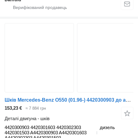
Шків Mercedes-Benz O550 (01.96-) 4420300903 до автобуса Mercedes-Benz Bus II (1996-)
153,23 €
≈ 7 884 грн
Деталі двигуна - шків
4420300903 4420301603 4420302303
дизель
4420301503 A4420300903 A4420301603
A4420302303 A4420301503