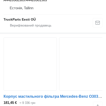
Естонія, Tallinn
TruckParts Eesti OÜ
Корпус мастильного фільтра Mercedes-Benz O303 (01.74-12.92) A4421800111 до автобуса Mercedes-Benz Bus I (1963-1998)
181,45 €
≈ 9 336 грн