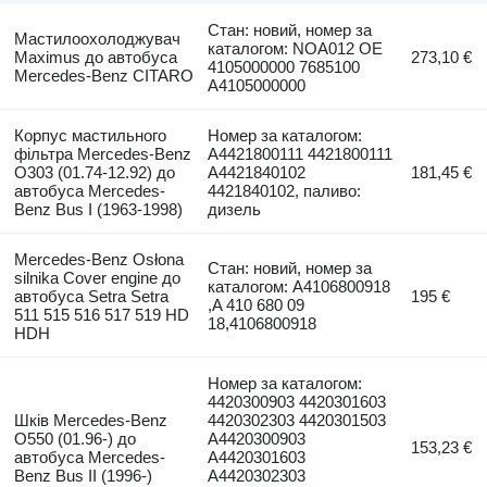
Стан: новий, номер за
Мастилоохолоджувач
каталогом: NOA012 OE
Maximus до автобуса
273,10 €
4105000000 7685100
Mercedes-Benz CITARO
A4105000000
Корпус мастильного
Номер за каталогом:
фільтра Mercedes-Benz
A4421800111 4421800111
O303 (01.74-12.92) до
A4421840102
181,45 €
автобуса Mercedes-
4421840102, паливо:
Benz Bus I (1963-1998)
дизель
Mercedes-Benz Osłona
Стан: новий, номер за
silnika Cover engine до
каталогом: A4106800918
автобуса Setra Setra
195 €
,A 410 680 09
511 515 516 517 519 HD
18,4106800918
HDH
Номер за каталогом:
4420300903 4420301603
Шків Mercedes-Benz
4420302303 4420301503
O550 (01.96-) до
A4420300903
153,23 €
автобуса Mercedes-
A4420301603
Benz Bus II (1996-)
A4420302303