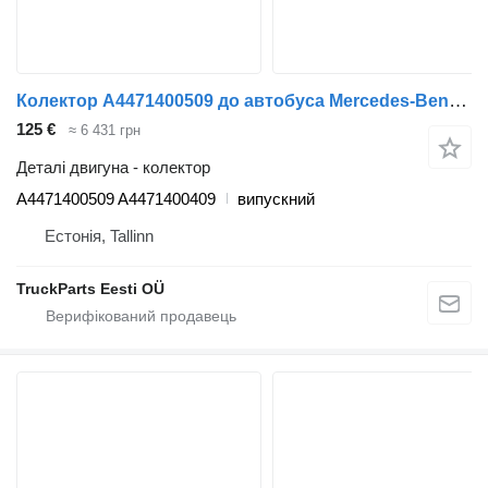
Колектор A4471400509 до автобуса Mercedes-Benz CITARO (01.98-)
125 €
≈ 6 431 грн
Деталі двигуна - колектор
A4471400509 A4471400409
випускний
Естонія, Tallinn
TruckParts Eesti OÜ