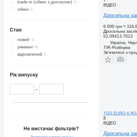
trade-in (обмін з доплатою)
ВІДЕО
обмін
Дросельна з
6 000 грн
≈ 116,
Стан
Дросельна заслі
51.09413.7013
новий
Україна, Чер
уживані
TIR-Розборка
Зв'язатися з пр
відновлений
Рік випуску
–
TGS EURO 6 КОД
8
ВІДЕО
Не вистачає фільтрів?
Дросельна з
Запропонувати зміну