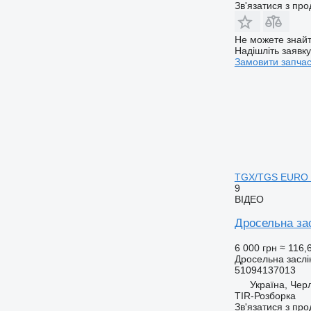
Зв'язатися з пр
Не можете знайт
Надішліть заявк
Замовити запча
TGX/TGS EURO 6
9
ВІДЕО
Дросельна з
6 000 грн
≈ 116,
Дросельна заслі
51094137013
Україна, Чер
TIR-Розборка
Зв'язатися з пр