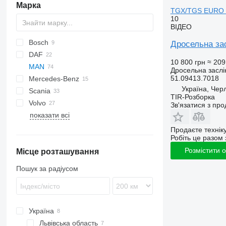
Марка
TGX/TGS EURO 6
10
ВІДЕО
Bosch
A-series
M-Series
Дросельна з
DAF
Jumper
10 800 грн
≈ 209
MAN
Jumpy
CF
Daily
Дросельна заслі
51.09413.7018
Mercedes-Benz
XD
EuroCargo
F90
Україна, Чер
Scania
XF
Stralis
Lion's series
A-Class
L-series
Vectra
Premium
TIR-Розборка
Volvo
XG
TGA
Actros
Vivaro
R-series
T-Roc
Зв'язатися з пр
показати всі
TGL
Antos
Tiguan
B-series
Octavia
TGM
Arocs
FH
Продаєте технік
Робіть це разом 
TGS
Atego
FL
Розмістити 
Місце розташування
TGX
Axor
FMX
Econic
VNL
TGX 18.440
Пошук за радіусом
Sprinter
Україна
Львівська область