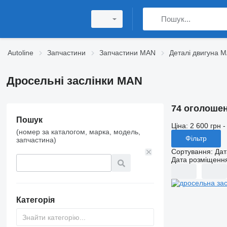
Autoline
Запчастини
Запчастини MAN
Деталі двигуна 
Дросельні заслінки MAN
74 оголоше
Пошук
Ціна:
2 600 грн -
(номер за каталогом, марка, модель,
Фільтр
запчастина)
Сортування
:
Дат
Дата розміщенн
Категорія