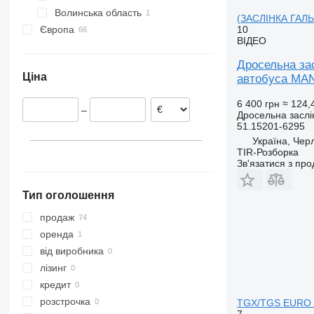
Волинська область
Черляни
(ЗАСЛІНКА ГАЛЬ
10
Європа
ВІДЕО
Нідерланди
Німеччина
Дросельна з
Ціна
автобуса MAN
Румунія
Польща
6 400 грн
≈ 124,
–
Литва
Дросельна заслі
51.15201-6295
Естонія
Україна, Чер
Бельгія
TIR-Розборка
Зв'язатися з пр
Португалія
показати всі
Тип оголошення
продаж
оренда
від виробника
лізинг
кредит
розстрочка
TGX/TGS EURO 6
7