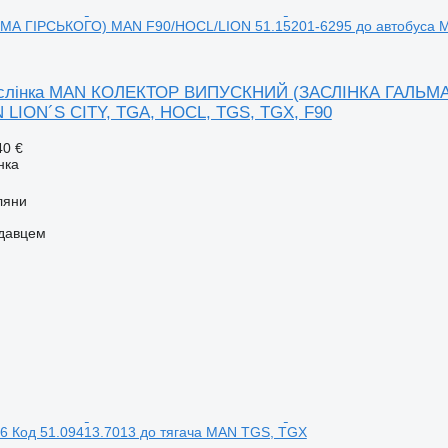
МА ГІРСЬКОГО) MAN F90/HOCL/LION 51.15201-6295 до автобуса M
аслінка MAN КОЛЕКТОР ВИПУСКНИЙ (ЗАСЛІНКА ГАЛЬМА 
 LION´S CITY, TGA, HOCL, TGS, TGX, F90
40 €
нка
ляни
одавцем
 Код 51.09413.7013 до тягача MAN TGS, TGX