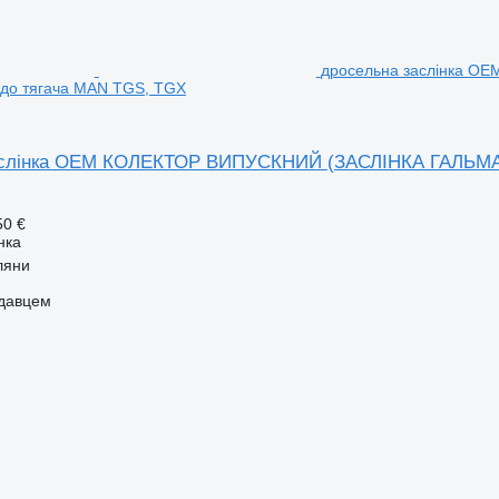
дросельна заслінка 
до тягача MAN TGS, TGX
аслінка OEM КОЛЕКТОР ВИПУСКНИЙ (ЗАСЛІНКА ГАЛЬМА
50 €
нка
ляни
одавцем