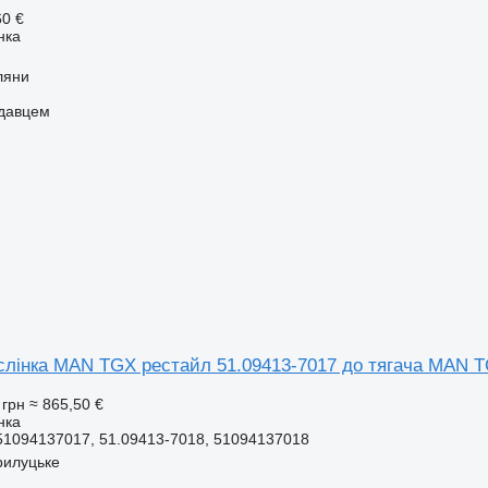
60 €
нка
ляни
одавцем
слінка MAN TGX рестайл 51.09413-7017 до тягача MAN 
 грн
≈ 865,50 €
нка
51094137017, 51.09413-7018, 51094137018
Прилуцьке