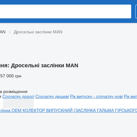
MAN
Дросельні заслінки MAN
ння:
Дросельні заслінки MAN
 57 000 грн
а розміщення
я
Спочатку дорогі
Спочатку дешеві
Рік випуску - спочатку нові
Рік ви