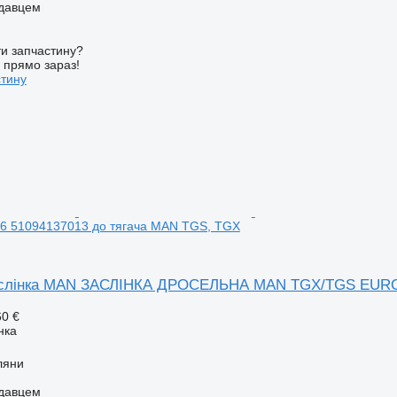
одавцем
и запчастину?
у прямо зараз!
стину
 51094137013 до тягача MAN TGS, TGX
аслінка MAN ЗАСЛІНКА ДРОСЕЛЬНА MAN TGX/TGS EURO 
60 €
нка
ляни
одавцем