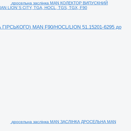
дросельна заслінка MAN КОЛЕКТОР ВИПУСКНИЙ
AN LION´S CITY, TGA, HOCL, TGS, TGX, F90
ГІРСЬКОГО) MAN F90/HOCL/LION 51.15201-6295 до
дросельна заслінка MAN ЗАСЛІНКА ДРОСЕЛЬНА MAN