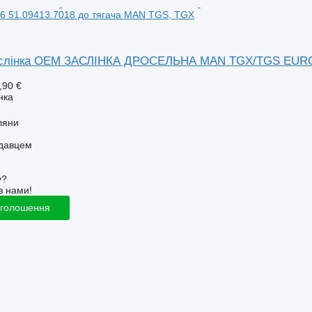
 51.09413.7018 до тягача MAN TGS, TGX
аслінка OEM ЗАСЛІНКА ДРОСЕЛЬНА MAN TGX/TGS EURO 6
,90 €
нка
ляни
одавцем
у?
з нами!
оголошення