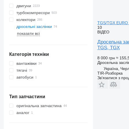
двигуни
турбокомпресори
колектори
TGS/TGX EURO 
дросельні заслінки
10
ВІДЕО
показати всі
Дросельна з
TGS, TGX
Категорія техніки
8 000 грн
≈ 155,
Дросельна заслі
вантажівки
Україна, Чер
тягачі
TIR-Розборка
автобуси
Зв'язатися з пр
Тип запчастини
оригінальна запчастина
аналог