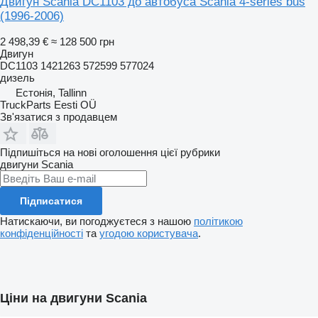
Двигун Scania DC1103 до автобуса Scania 4-series bus
(1996-2006)
2 498,39 €
≈ 128 500 грн
Двигун
DC1103 1421263 572599 577024
дизель
Естонія, Tallinn
TruckParts Eesti OÜ
Зв'язатися з продавцем
Підпишіться на нові оголошення цієї рубрики
двигуни
Scania
Підписатися
Натискаючи, ви погоджуєтеся з нашою
політикою
конфіденційності
та
угодою користувача
.
Ціни на двигуни Scania