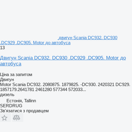
двигун Scania DC932. DC930
.DC929 .DC905. Motor до автобуса
13
Двигун Scania DC932. DC930 .DC929 .DC905. Motor до
автобуса
Ціна за запитом
Двигун
Motor Scania DС932. 2080875. 1879825. -DC930. 2420321 DC929.
1857179.2641781 2461280 577344 572033...
дизель
Естонія, Tallinn
SERDRUG
Зв'язатися з продавцем