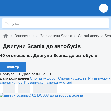
Запчастини
Запчастини Scania
Деталі двигуна Sca
Двигуни Scania до автобусів
49 оголошень:
Двигуни Scania до автобусів
Фільтр
Сортування
:
Дата розміщення
Дата розміщення
Спочатку дорогі
Спочатку дешеві
Рік випуску -
спочатку нові
Рік випуску - спочатку старі