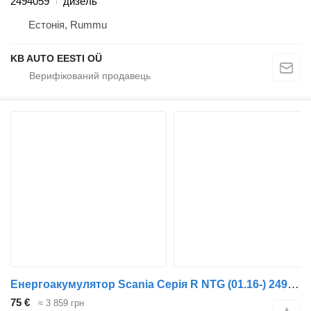
2494059
дизель
Естонія, Rummu
KB AUTO EESTI OÜ
Енергоакумулятор Scania Серія R NTG (01.16-) 2494058 2378105 до вантажівки Scania R-Series NTG (01.16-)
75 €
≈ 3 859 грн