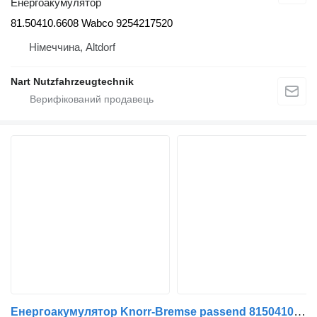
Енергоакумулятор
81.50410.6608 Wabco 9254217520
Німеччина, Altdorf
Nart Nutzfahrzeugtechnik
Енергоакумулятор Knorr-Bremse passend 81504109551 до тягача MAN TGA TGS TGX