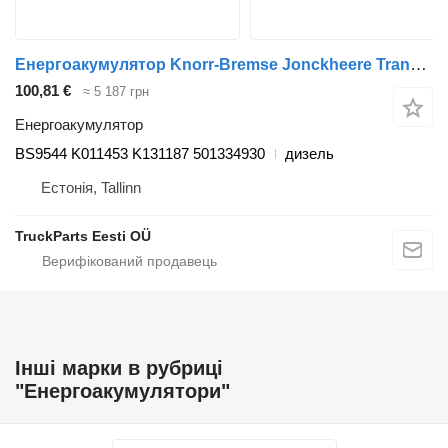
Енергоакумулятор Knorr-Bremse Jonckheere Transit 2000 (01.05-12.13) BS9544 до автобуса VDL Jonckheere Transit 2000 (2005-2013)
100,81 €
≈ 5 187 грн
Енергоакумулятор
BS9544 K011453 K131187 501334930
дизель
Естонія, Tallinn
TruckParts Eesti OÜ
Інші марки в рубриці
"Енергоакумулятори"