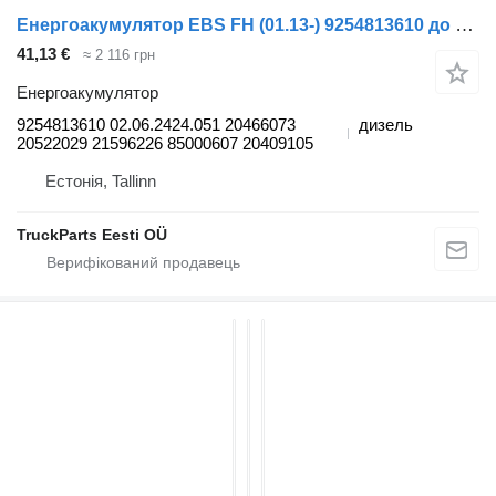
Енергоакумулятор EBS FH (01.13-) 9254813610 до тягача Volvo FH, FM, FMX-4 series (2013-)
41,13 €
≈ 2 116 грн
Енергоакумулятор
9254813610 02.06.2424.051 20466073
дизель
20522029 21596226 85000607 20409105
Естонія, Tallinn
TruckParts Eesti OÜ