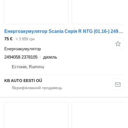
Енергоакумулятор Scania Серія R NTG (01.16-) 2494058 2378105 до вантажівки Scania R-Series NTG (01.16-)
75 €
≈ 3 859 грн
Енергоакумулятор
2494058 2378105
дизель
Естонія, Rummu
KB AUTO EESTI OÜ