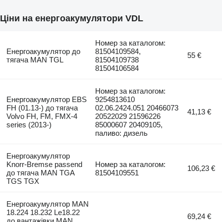
Ціни на енергоакумулятори VDL
Номер за каталогом:
Енергоакумулятор до
81504109584,
55 €
тягача MAN TGL
81504109738
81504106584
Номер за каталогом:
Енергоакумулятор EBS
9254813610
FH (01.13-) до тягача
02.06.2424.051 20466073
41,13 €
Volvo FH, FM, FMX-4
20522029 21596226
series (2013-)
85000607 20409105,
паливо: дизель
Енергоакумулятор
Knorr-Bremse passend
Номер за каталогом:
106,23 €
до тягача MAN TGA
81504109551
TGS TGX
Енергоакумулятор MAN
18.224 18.232 Le18.22
69,24 €
до вантажівки MAN