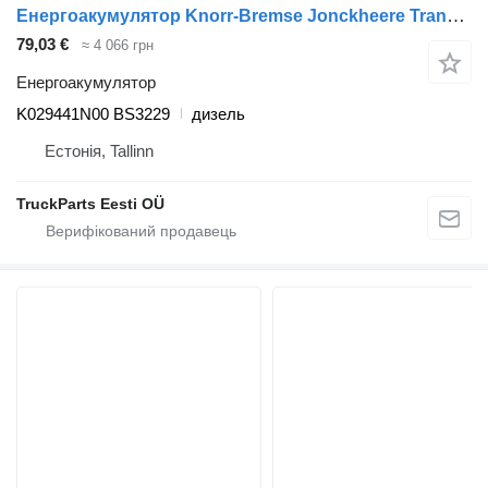
Енергоакумулятор Knorr-Bremse Jonckheere Transit 2000 (01.05-12.13) K029441N00 до автобуса VDL Jonckheere Transit 2000 (2005-2013)
79,03 €
≈ 4 066 грн
Енергоакумулятор
K029441N00 BS3229
дизель
Естонія, Tallinn
TruckParts Eesti OÜ