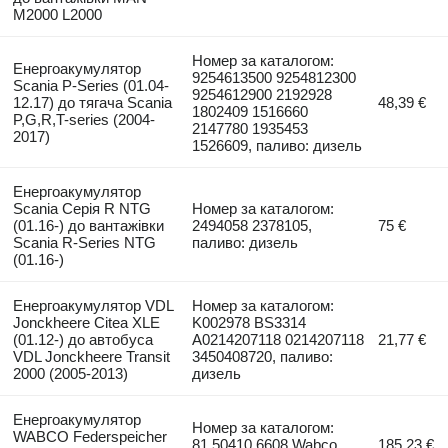
M2000 L2000
Номер за каталогом:
Енергоакумулятор
9254613500 9254812300
Scania P-Series (01.04-
9254612900 2192928
12.17) до тягача Scania
48,39 €
1802409 1516660
P,G,R,T-series (2004-
2147780 1935453
2017)
1526609, паливо: дизель
Енергоакумулятор
Scania Серія R NTG
Номер за каталогом:
(01.16-) до вантажівки
2494058 2378105,
75 €
Scania R-Series NTG
паливо: дизель
(01.16-)
Енергоакумулятор VDL
Номер за каталогом:
Jonckheere Citea XLE
K002978 BS3314
(01.12-) до автобуса
A0214207118 0214207118
21,77 €
VDL Jonckheere Transit
3450408720, паливо:
2000 (2005-2013)
дизель
Енергоакумулятор
Номер за каталогом:
WABCO Federspeicher
81.50410.6608 Wabco
185,23 €