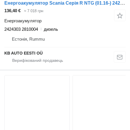
Енергоакумулятор Scania Серія R NTG (01.16-) 2424303 2810004 до вантажівки Scania R-Series NTG (01.16-)
136,40 €
≈ 7 018 грн
Енергоакумулятор
2424303 2810004
дизель
Естонія, Rummu
KB AUTO EESTI OÜ