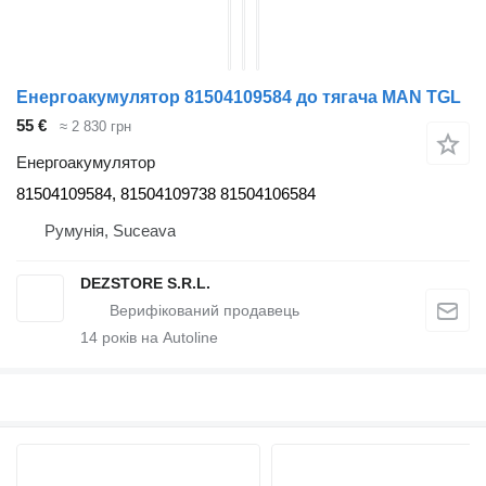
Енергоакумулятор 81504109584 до тягача MAN TGL
55 €
≈ 2 830 грн
Енергоакумулятор
81504109584, 81504109738 81504106584
Румунія, Suceava
DEZSTORE S.R.L.
14
років на Autoline