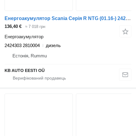
Енергоакумулятор Scania Серія R NTG (01.16-) 2424303 2810004 до вантажівки Scania R-Series NTG (01.16-)
136,40 €
≈ 7 018 грн
Енергоакумулятор
2424303 2810004
дизель
Естонія, Rummu
KB AUTO EESTI OÜ