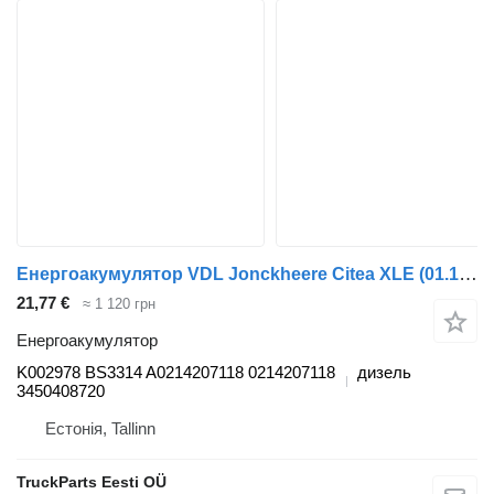
Енергоакумулятор VDL Jonckheere Citea XLE (01.12-) K002978 BS3314 до автобуса VDL Jonckheere Transit 2000 (2005-2013)
21,77 €
≈ 1 120 грн
Енергоакумулятор
K002978 BS3314 A0214207118 0214207118
дизель
3450408720
Естонія, Tallinn
TruckParts Eesti OÜ