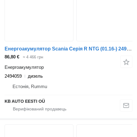
Енергоакумулятор Scania Серія R NTG (01.16-) 2494059 до вантажівки Scania R-Series NTG (01.16-)
86,80 €
≈ 4 466 грн
Енергоакумулятор
2494059
дизель
Естонія, Rummu
KB AUTO EESTI OÜ