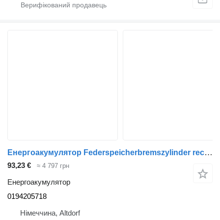
Енергоакумулятор Federspeicherbremszylinder rechts 0194205718 до вантажівки DAF MERCEDES
93,23 €
≈ 4 797 грн
Енергоакумулятор
0194205718
Німеччина, Altdorf