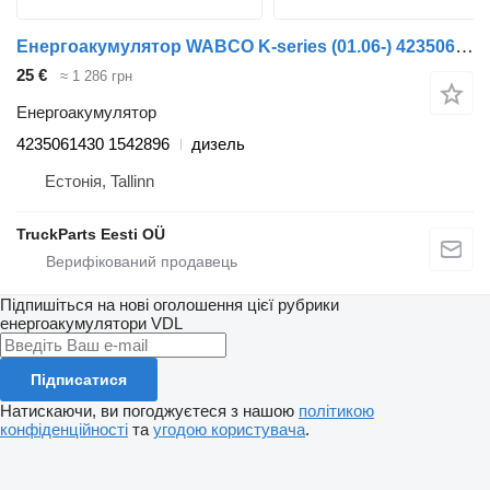
Енергоакумулятор WABCO K-series (01.06-) 4235061430 до автобуса Scania K,N,F-series bus (2006-)
25 €
≈ 1 286 грн
Енергоакумулятор
4235061430 1542896
дизель
Естонія, Tallinn
TruckParts Eesti OÜ
Підпишіться на нові оголошення цієї рубрики
енергоакумулятори
VDL
Підписатися
Натискаючи, ви погоджуєтеся з нашою
політикою
конфіденційності
та
угодою користувача
.