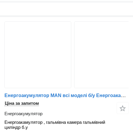
Енергоакумулятор MAN всі моделі б/у Енергоакамулятор , гальмівна ка до вантажівки MAN Енергоакамулятор
Ціна за запитом
Енергоакумулятор
Енергоакамулятор , гальмівна камера гальмівний
циліндр б.у