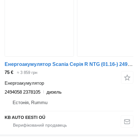
Енергоакумулятор Scania Серія R NTG (01.16-) 2494058 2378105 до вантажівки Scania R-Series NTG (01.16-)
75 €
≈ 3 859 грн
Енергоакумулятор
2494058 2378105
дизель
Естонія, Rummu
KB AUTO EESTI OÜ