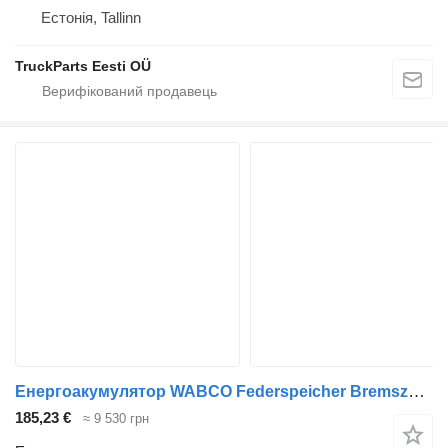
Естонія, Tallinn
TruckParts Eesti OÜ
Енергоакумулятор WABCO Federspeicher Bremszylinder 81.50410.6608 Wabco до тягача MAN TGA TGS TGX
185,23 €
≈ 9 530 грн