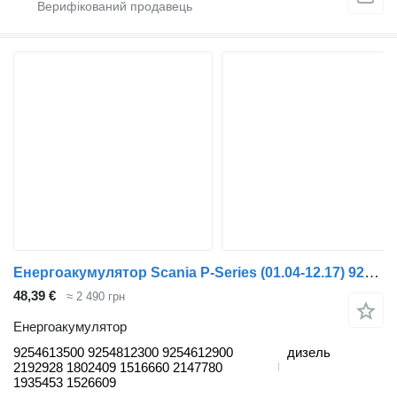
Енергоакумулятор Scania P-Series (01.04-12.17) 9254613500 до тягача Scania P,G,R,T-series (2004-2017)
48,39 €
≈ 2 490 грн
Енергоакумулятор
9254613500 9254812300 9254612900
дизель
2192928 1802409 1516660 2147780
1935453 1526609