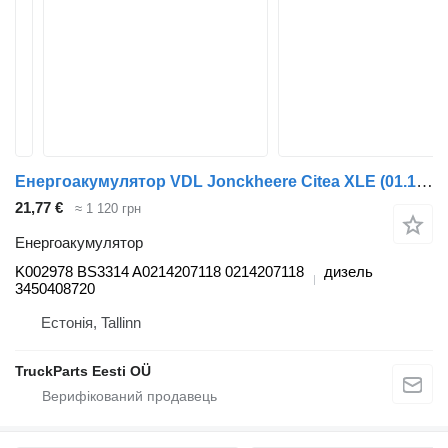
Енергоакумулятор VDL Jonckheere Citea XLE (01.12-) K002978 BS3314 до автобуса VDL Jonckheere Transit 2000 (2005-2013)
21,77 €
≈ 1 120 грн
Енергоакумулятор
K002978 BS3314 A0214207118 0214207118
дизель
3450408720
Естонія, Tallinn
TruckParts Eesti OÜ