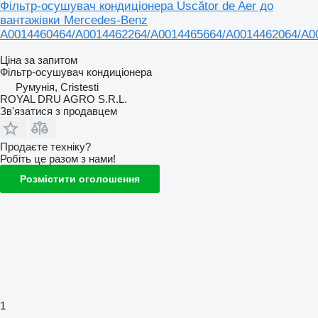
Фільтр-осушувач кондиціонера Uscător de Aer до
вантажівки Mercedes-Benz
A0014460464/A0014462264/A0014465664/A0014462064/A0
Ціна за запитом
Фільтр-осушувач кондиціонера
Румунія, Cristesti
ROYAL DRU AGRO S.R.L.
Зв'язатися з продавцем
Продаєте техніку?
Робіть це разом з нами!
Розмістити оголошення
1