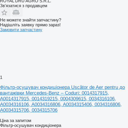
ROYAL DRU AGRO S.R.L.
Зв'язатися з продавцем
Не можете знайти запчастину?
Надішліть заявку прямо зараз!
Замовити запчастину
1
Фільтр-осушувач кондиціонера Uscător de Aer pentru до
вантажівки Mercedes-Benz – Coduri: 0014317915,
A0014317915, 0014319215, 0004309615, 0034316106,
A0034316106, A0034316806, A0034315406, 0034316806,
A0034315706, 0034315706
Ціна за запитом
Фільтр-осушувач кондиціонера