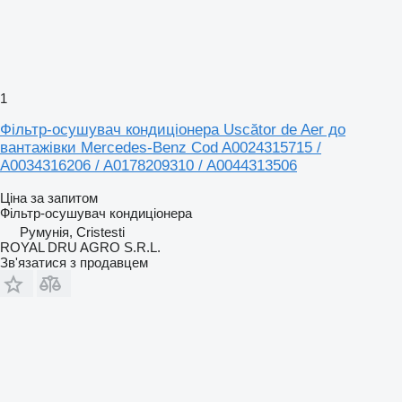
1
Фільтр-осушувач кондиціонера Uscător de Aer до
вантажівки Mercedes-Benz Cod A0024315715 /
A0034316206 / A0178209310 / A0044313506
Ціна за запитом
Фільтр-осушувач кондиціонера
Румунія, Cristesti
ROYAL DRU AGRO S.R.L.
Зв'язатися з продавцем