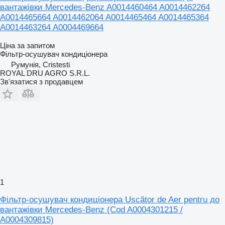
вантажівки Mercedes-Benz A0014460464 A0014462264
A0014465664 A0014462064 A0014465464 A0014465364
A0014463264 A0004469664
Ціна за запитом
Фільтр-осушувач кондиціонера
Румунія, Cristesti
ROYAL DRU AGRO S.R.L.
Зв'язатися з продавцем
1
Фільтр-осушувач кондиціонера Uscător de Aer pentru до
вантажівки Mercedes-Benz (Cod A0004301215 /
A0004309815)