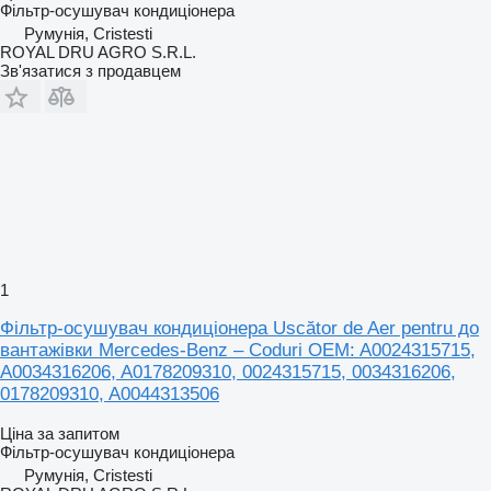
Фільтр-осушувач кондиціонера
Румунія, Cristesti
ROYAL DRU AGRO S.R.L.
Зв'язатися з продавцем
1
Фільтр-осушувач кондиціонера Uscător de Aer pentru до
вантажівки Mercedes-Benz – Coduri OEM: A0024315715,
A0034316206, A0178209310, 0024315715, 0034316206,
0178209310, A0044313506
Ціна за запитом
Фільтр-осушувач кондиціонера
Румунія, Cristesti