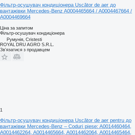
Фільтр-осушувач кондиціонера Uscător de aer до
вантажівки Mercedes-Benz A0004465664 / A0004467664 /
A0004469664
Ціна за запитом
Фільтр-осушувач кондиціонера
Румунія, Cristesti
ROYAL DRU AGRO S.R.L.
Зв'язатися з продавцем
1
Фільтр-осушувач кондиціонера Uscător de aer pentru до
вантажівки Mercedes-Benz – Coduri piese: A0014460464,
A0014462264, A0014465664, A0014462064, A0014465464,