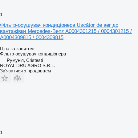
1
Фільтр-осушувач кондиціонера Uscător de aer до
вантажівки Mercedes-Benz A0004301215 / 0004301215 /
A0004309815 / 0004309815
Ціна за запитом
Фільтр-осушувач кондиціонера
Румунія, Cristesti
ROYAL DRU AGRO S.R.L.
Зв'язатися з продавцем
1