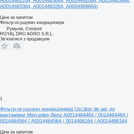
A0014462264, A0014465664, A0014462064, A0014465464,
A0014465364, A0014463264, A0004469664)
Ціна за запитом
Фільтр-осушувач кондиціонера
Румунія, Cristesti
ROYAL DRU AGRO S.R.L.
Зв'язатися з продавцем
1
Фільтр-осушувач кондиціонера Uscător de aer до
вантажівки Mercedes-Benz A0014464464 / 0014464464 /
0014464564 / A0014464564 / 0014466164 / A0014466164
Ціна за запитом