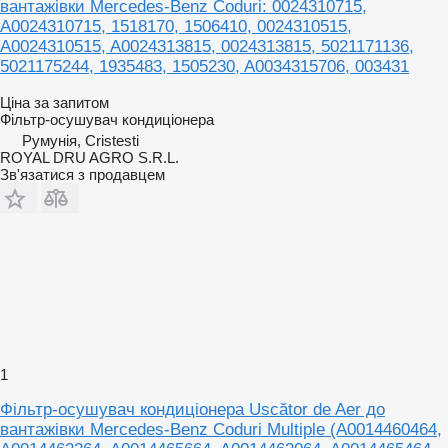
вантажівки Mercedes-Benz Coduri: 0024310715,
A0024310715, 1518170, 1506410, 0024310515,
A0024310515, A0024313815, 0024313815, 5021171136,
5021175244, 1935483, 1505230, A0034315706, 003431
Ціна за запитом
Фільтр-осушувач кондиціонера
Румунія, Cristesti
ROYAL DRU AGRO S.R.L.
Зв'язатися з продавцем
1
Фільтр-осушувач кондиціонера Uscător de Aer до
вантажівки Mercedes-Benz Coduri Multiple (A0014460464,