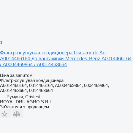
1
Фільтр-осушувач кондиціонера Uscător de Aer
A0014466164 до вантажівки Mercedes-Benz A0014466164
/ A0004469864 / A0014463664
Ціна за запитом
Фільтр-осушувач кондиціонера
A0014466164, 0014466164, A0004469864, 0004469864,
A0014463664, 0014463664
Румунія, Cristesti
ROYAL DRU AGRO S.R.L.
Зв'язатися з продавцем