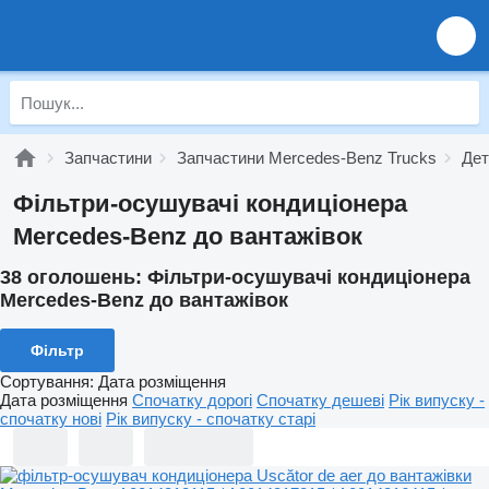
Запчастини
Запчастини Mercedes-Benz Trucks
Дет
Фільтри-осушувачі кондиціонера
Mercedes-Benz до вантажівок
38 оголошень:
Фільтри-осушувачі кондиціонера
Mercedes-Benz до вантажівок
Фільтр
Сортування
:
Дата розміщення
Дата розміщення
Спочатку дорогі
Спочатку дешеві
Рік випуску -
спочатку нові
Рік випуску - спочатку старі