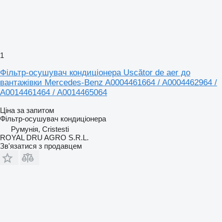
1
Фільтр-осушувач кондиціонера Uscător de aer до
вантажівки Mercedes-Benz A0004461664 / A0004462964 /
A0014461464 / A0014465064
Ціна за запитом
Фільтр-осушувач кондиціонера
Румунія, Cristesti
ROYAL DRU AGRO S.R.L.
Зв'язатися з продавцем