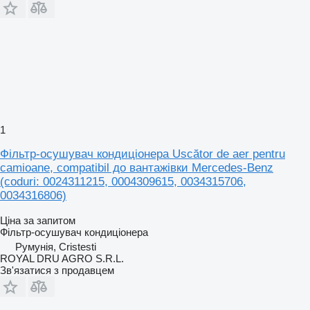
1
Фільтр-осушувач кондиціонера Uscător de aer pentru
camioane, compatibil до вантажівки Mercedes-Benz
(coduri: 0024311215, 0004309615, 0034315706,
0034316806)
Ціна за запитом
Фільтр-осушувач кондиціонера
Румунія, Cristesti
ROYAL DRU AGRO S.R.L.
Зв'язатися з продавцем