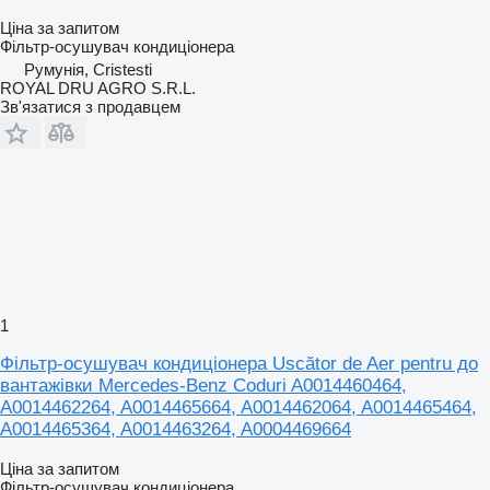
Ціна за запитом
Фільтр-осушувач кондиціонера
Румунія, Cristesti
ROYAL DRU AGRO S.R.L.
Зв'язатися з продавцем
1
Фільтр-осушувач кондиціонера Uscător de Aer pentru до
вантажівки Mercedes-Benz Coduri A0014460464,
A0014462264, A0014465664, A0014462064, A0014465464,
A0014465364, A0014463264, A0004469664
Ціна за запитом
Фільтр-осушувач кондиціонера