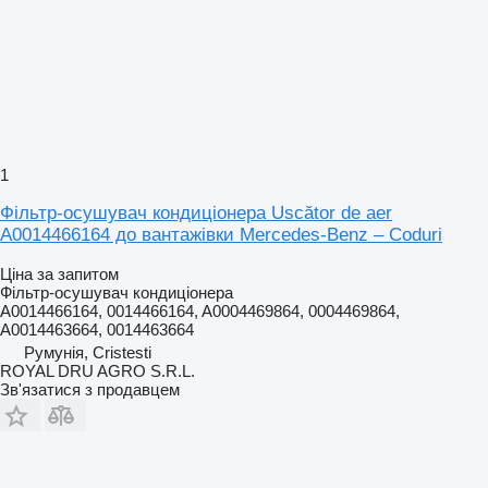
1
Фільтр-осушувач кондиціонера Uscător de aer
A0014466164 до вантажівки Mercedes-Benz – Coduri
Ціна за запитом
Фільтр-осушувач кондиціонера
A0014466164, 0014466164, A0004469864, 0004469864,
A0014463664, 0014463664
Румунія, Cristesti
ROYAL DRU AGRO S.R.L.
Зв'язатися з продавцем