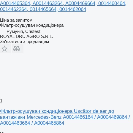
A0014465364, A0014463264, A0004469664, 0014460464,
0014462264, 0014465664, 0014462064
Ціна за запитом
Фільтр-осушувач кондиціонера
Румунія, Cristesti
ROYAL DRU AGRO S.R.L.
Зв'язатися з продавцем
1
Фільтр-осушувач кондиціонера Uscător de aer до
вантажівки Mercedes-Benz A0014466164 / A0004469864 /
A0014463664 / A0004465864