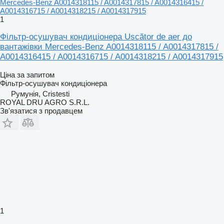
1
Фільтр-осушувач кондиціонера Uscător de aer до
вантажівки Mercedes-Benz A0014318115 / A0014317815 /
A0014316415 / A0014316715 / A0014318215 / A0014317915
Ціна за запитом
Фільтр-осушувач кондиціонера
Румунія, Cristesti
ROYAL DRU AGRO S.R.L.
Зв'язатися з продавцем
1