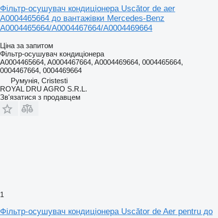
Фільтр-осушувач кондиціонера Uscător de aer
A0004465664 до вантажівки Mercedes-Benz
A0004465664/A0004467664/A0004469664
Ціна за запитом
Фільтр-осушувач кондиціонера
A0004465664, A0004467664, A0004469664, 0004465664,
0004467664, 0004469664
Румунія, Cristesti
ROYAL DRU AGRO S.R.L.
Зв'язатися з продавцем
1
Фільтр-осушувач кондиціонера Uscător de Aer pentru до