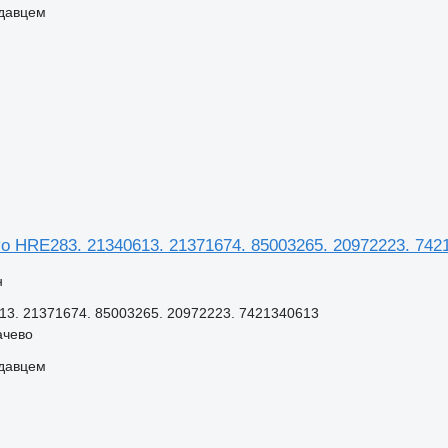
одавцем
o HRE283. 21340613. 21371674. 85003265. 20972223. 742
н
13. 21371674. 85003265. 20972223. 7421340613
ачево
одавцем