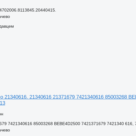
4702006.8113845.20440415.
ачево
одавцем
vo 21340616. 21340616 21371679 7421340616 85003268 BE
13
рн
679 7421340616 85003268 BEBE4D2500 7421371679 7421340 616, 74
ачево