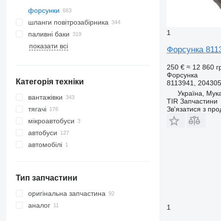
форсунки
шланги повітрозабірника
1
паливні баки
показати всі
Форсунка 8113
250 €
≈ 12 860 г
Форсунка
Категорія техніки
8113941, 20430
Україна, Мук
вантажівки
TIR Запчастини
тягачі
Зв'язатися з пр
мікроавтобуси
автобуси
автомобілі
Тип запчастини
оригінальна запчастина
аналог
1