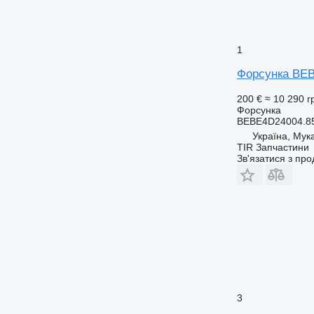
1
Форсунка BEB
200 €
≈ 10 290 г
Форсунка
BEBE4D24004.85
Україна, Мук
TIR Запчастини
Зв'язатися з пр
3