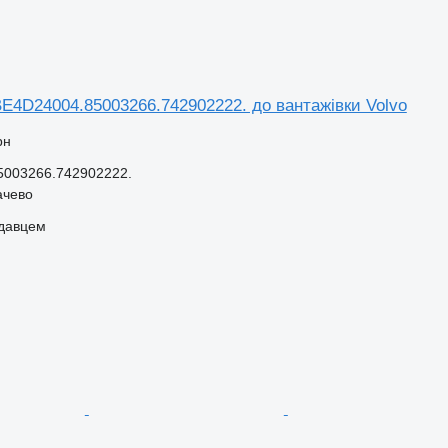
E4D24004.85003266.742902222. до вантажівки Volvo
рн
003266.742902222.
ачево
одавцем