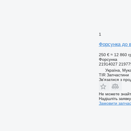
1
Форсунка до в
250 €
≈ 12 860 г
Форсунка
21914027 21977
Україна, Мук
TIR Запчастини
Зв'язатися з пр
Не можете знайт
Надішліть заявк
Замовити запча