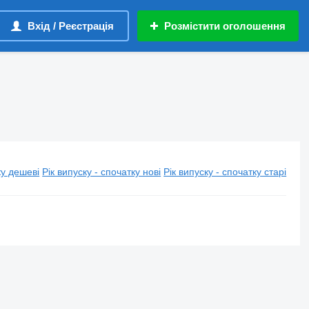
Вхід / Реєстрація
Розмістити оголошення
у дешеві
Рік випуску - спочатку нові
Рік випуску - спочатку старі