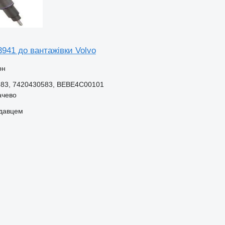
941 до вантажівки Volvo
рн
583, 7420430583, BEBE4C00101
ачево
одавцем