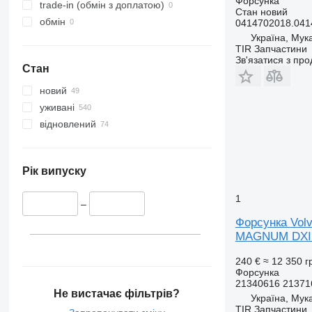
Форсунка
trade-in (обмін з доплатою)
Стан
новий
обмін
0414702018.041
Україна, Мук
TIR Запчастини
Зв'язатися з пр
Стан
новий
уживані
відновлений
Рік випуску
1
–
Форсунка Vol
MAGNUM DXI
240 €
≈ 12 350 г
Форсунка
21340616 21371
Не вистачає фільтрів?
Україна, Мук
TIR Запчастини