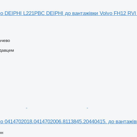
vo DEIPHI L221PBC DEIPHI до вантажівки Volvo FH12 RVI
ачево
одавцем
o 0414702018.0414702006.8113845.20440415. до вантажів
рн