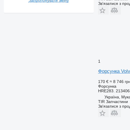
Запропонувати зміну
Зв'язатися з пр
1
Форсунка Volv
170 €
≈ 8 746 гр
Форсунка
HRE283. 213406
Україна, Мук
TIR Запчастини
Зв'язатися з пр