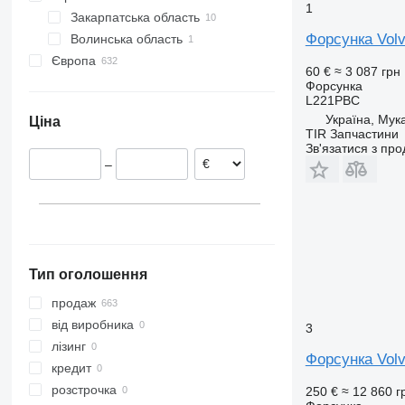
1
Закарпатська область
Vito
FH 500
FM 300
Форсунка Vol
Волинська область
Мукачево
FH 520
FM 380
Європа
FH 540
FM 440
60 €
≈ 3 087 грн
Естонія
FM 460
Форсунка
L221PBC
Португалія
FM 480
Україна, Мук
Ціна
Румунія
FM 500
TIR Запчастини
Іспанія
Зв'язатися з пр
–
Литва
Нідерланди
Данія
Польща
показати всі
Тип оголошення
продаж
від виробника
3
лізинг
Форсунка Volv
кредит
розстрочка
250 €
≈ 12 860 г