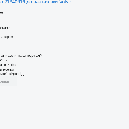
o 21340616 до вантажівки Volvo
рн
ачево
одавцем
о описали наш портал?
ень
ецтехніки
техніки
ної відповіді
овідь