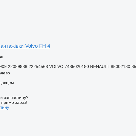
антажівки Volvo FH 4
рн
909 22089886 22254568 VOLVO 7485020180 RENAULT 85002180 85
ачево
одавцем
и запчастину?
у прямо зараз!
стину