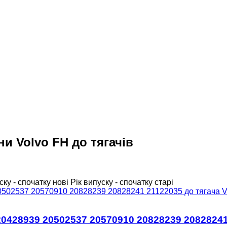
ни Volvo FH до тягачів
ску - спочатку нові
Рік випуску - спочатку старі
0428939 20502537 20570910 20828239 20828241 