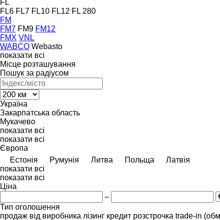
FL
FL6
FL7
FL10
FL12
FL 280
FM
FM7
FM9
FM12
FMX
VNL
WABCO
Webasto
показати всі
Місце розташування
Пошук за радіусом
Україна
Закарпатська область
Мукачево
показати всі
показати всі
Європа
Естонія
Румунія
Литва
Польща
Латвія
показати всі
показати всі
Ціна
–
Тип оголошення
продаж
від виробника
лізинг
кредит
розстрочка
trade-in (об