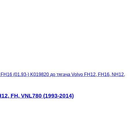
 FH16 (01.93-) K019820 до тягача Volvo FH12, FH16, NH12,
12, FH, VNL780 (1993-2014)