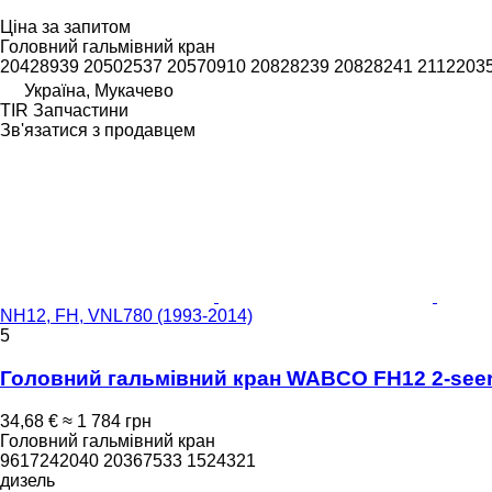
Ціна за запитом
Головний гальмівний кран
20428939 20502537 20570910 20828239 20828241 2112203
Україна, Мукачево
TIR Запчастини
Зв'язатися з продавцем
NH12, FH, VNL780 (1993-2014)
5
Головний гальмівний кран WABCO FH12 2-seeria
34,68 €
≈ 1 784 грн
Головний гальмівний кран
9617242040 20367533 1524321
дизель