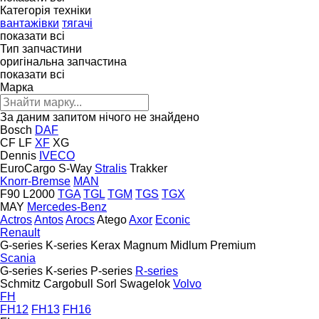
Категорія техніки
вантажівки
тягачі
показати всі
Тип запчастини
оригінальна запчастина
показати всі
Марка
За даним запитом нічого не знайдено
Bosch
DAF
CF
LF
XF
XG
Dennis
IVECO
EuroCargo
S-Way
Stralis
Trakker
Knorr-Bremse
MAN
F90
L2000
TGA
TGL
TGM
TGS
TGX
MAY
Mercedes-Benz
Actros
Antos
Arocs
Atego
Axor
Econic
Renault
G-series
K-series
Kerax
Magnum
Midlum
Premium
Scania
G-series
K-series
P-series
R-series
Schmitz Cargobull
Sorl
Swagelok
Volvo
FH
FH12
FH13
FH16