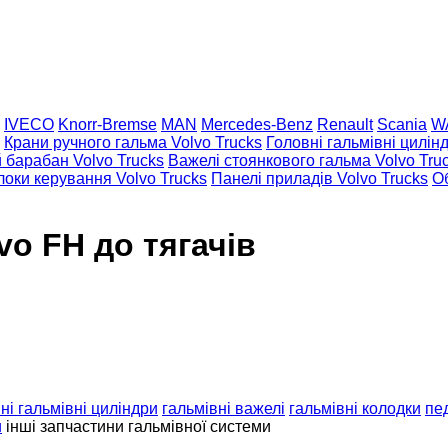
IVECO
Knorr-Bremse
MAN
Mercedes-Benz
Renault
Scania
W
Крани ручного гальма Volvo Trucks
Головні гальмівні цилін
 барабан Volvo Trucks
Важелі стоянкового гальма Volvo Tru
локи керування Volvo Trucks
Панелі приладів Volvo Trucks
О
vo FH до тягачів
ні гальмівні циліндри
гальмівні важелі
гальмівні колодки
пе
и
інші запчастини гальмівної системи