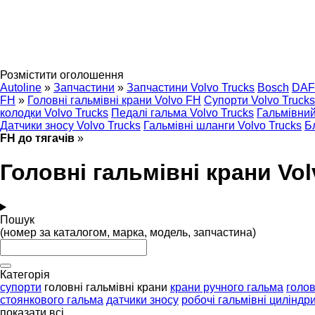
Розмістити оголошення
Autoline
»
Запчастини
»
Запчастини Volvo Trucks
Bosch
DAF
FH
»
Головні гальмівні крани Volvo FH
Супорти Volvo Trucks
колодки Volvo Trucks
Педалі гальма Volvo Trucks
Гальмівний
Датчики зносу Volvo Trucks
Гальмівні шланги Volvo Trucks
Б
FH до тягачів
»
Головні гальмівні крани Vol
Пошук
(номер за каталогом, марка, модель, запчастина)
Категорія
супорти
головні гальмівні крани
крани ручного гальма
голов
стоянкового гальма
датчики зносу
робочі гальмівні циліндр
показати всі