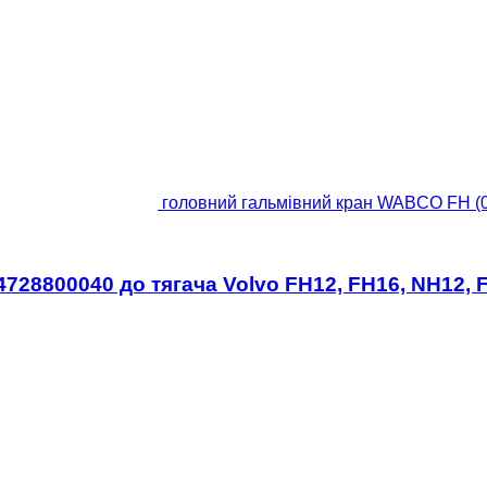
головний гальмівний кран WABCO FH (01
728800040 до тягача Volvo FH12, FH16, NH12, F