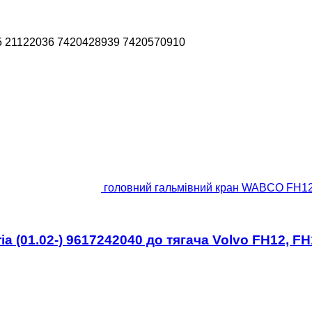
5 21122036 7420428939 7420570910
головний гальмівний кран WABCO FH12 2
 (01.02-) 9617242040 до тягача Volvo FH12, FH