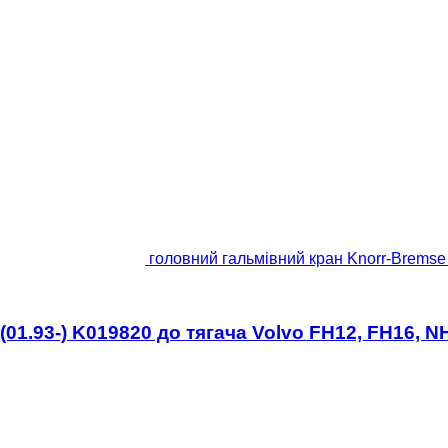
головний гальмівний кран Knorr-Bremse
1.93-) K019820 до тягача Volvo FH12, FH16, NH