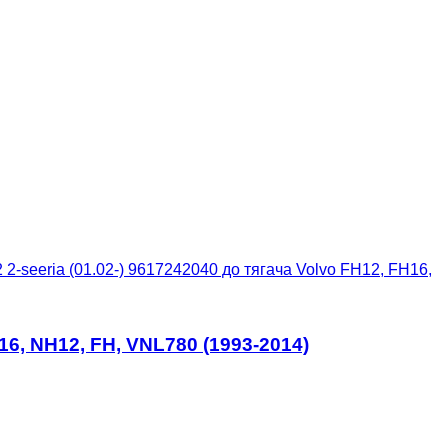
-seeria (01.02-) 9617242040 до тягача Volvo FH12, FH16,
16, NH12, FH, VNL780 (1993-2014)