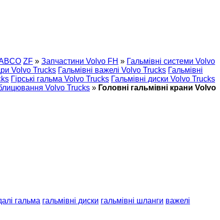
ABCO
ZF
»
Запчастини Volvo FH
»
Гальмівні системи Volvo
дри Volvo Trucks
Гальмівні важелі Volvo Trucks
Гальмівні
cks
Гірські гальма Volvo Trucks
Гальмівні диски Volvo Trucks
блицювання Volvo Trucks
»
Головні гальмівні крани Volvo
далі гальма
гальмівні диски
гальмівні шланги
важелі