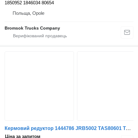
1850952 1846034 80654
Польща, Opole
Bromsok Trucks Company
Кермовий редуктор 1444786 JRB5002 TAS80601 TAS85616 THP80622 THP90608 1343208 1363860 1374930 1444786 до тягача DAF XF105
Ціна за запитом