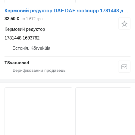
Кермовий редуктор DAF DAF roolinupp 1781448 до тягача DAF XF105-460
32,50 €
≈ 1 672 грн
Кермовий редуктор
1781448 1693762
Естонія, Kõrveküla
TSvaruosad