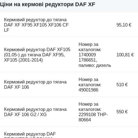
Ціни на кермові редуктори DAF XF
Кермовий редуктор до тягача
DAF XF XF95 XF105 XF106 CF
95,10 €
LF
Номер за
Кермовий редуктор DAF XF105
каталогом:
(01.05-) до тягача DAF XF95,
1740009
100,81 €
XF105 (2001-2014)
1786651,
паливо: дизель
Номер за
Кермовий редуктор до тягача
каталогом:
510 €
DAF XF 106
49001986
Номер за
Кермовий редуктор до тягача
каталогом:
550 €
DAF XF 106 G2 / XG
2299108 THP-
80664
Кермовий редуктор DAF