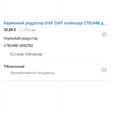
Кермовий редуктор DAF DAF roolinupp 1781448 до тягача DAF XF105-460
32,50 €
≈ 1 672 грн
Кермовий редуктор
1781448 1693762
Естонія, Kõrveküla
TSvaruosad