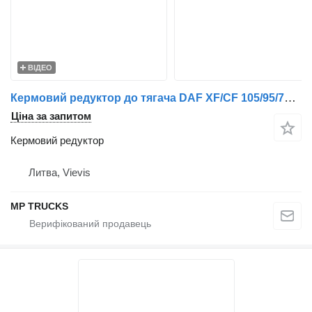
ВІДЕО
Кермовий редуктор до тягача DAF XF/CF 105/95/75/85
Ціна за запитом
Кермовий редуктор
Литва, Vievis
MP TRUCKS