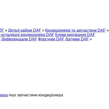
ZF
»
Деталі кабіни DAF
»
Кондиціонери та запчастини DAF
»
и-осушувачі кондиціонера DAF
Блоки керування DAF
F
Диференціали DAF
Форсунки DAF
Датчики DAF
»
нера
інші запчастини кондиціонера