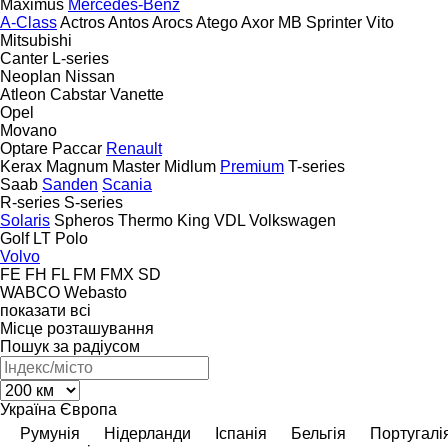
Maximus
Mercedes-Benz
A-Class
Actros
Antos
Arocs
Atego
Axor
MB
Sprinter
Vito
Mitsubishi
Canter
L-series
Neoplan
Nissan
Atleon
Cabstar
Vanette
Opel
Movano
Optare
Paccar
Renault
Kerax
Magnum
Master
Midlum
Premium
T-series
Saab
Sanden
Scania
R-series
S-series
Solaris
Spheros
Thermo King
VDL
Volkswagen
Golf
LT
Polo
Volvo
FE
FH
FL
FM
FMX
SD
WABCO
Webasto
показати всі
Місце розташування
Пошук за радіусом
Україна
Європа
Румунія
Нідерланди
Іспанія
Бельгія
Португалі