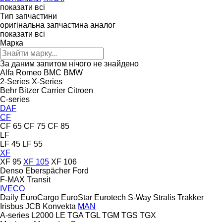
показати всі
Тип запчастини
оригінальна запчастина
аналог
показати всі
Марка
За даним запитом нічого не знайдено
Alfa Romeo
BMC
BMW
2-Series
X-Series
Behr
Bitzer
Carrier
Citroen
C-series
DAF
CF
CF 65
CF 75
CF 85
LF
LF 45
LF 55
XF
XF 95
XF 105
XF 106
Denso
Eberspächer
Ford
F-MAX
Transit
IVECO
Daily
EuroCargo
EuroStar
Eurotech
S-Way
Stralis
Trakker
Irisbus
JCB
Konvekta
MAN
A-series
L2000
LE
TGA
TGL
TGM
TGS
TGX