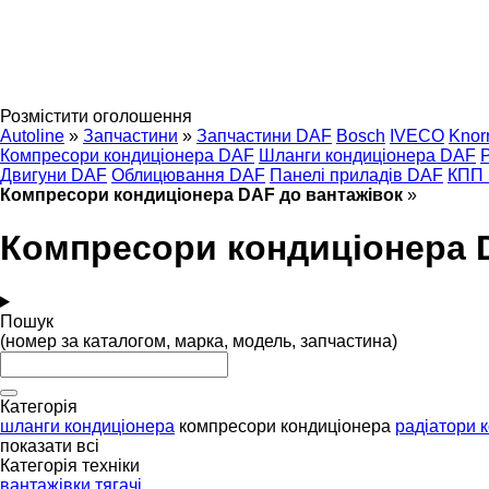
Розмістити оголошення
Autoline
»
Запчастини
»
Запчастини DAF
Bosch
IVECO
Knor
Компресори кондиціонера DAF
Шланги кондиціонера DAF
Двигуни DAF
Облицювання DAF
Панелі приладів DAF
КПП
Компресори кондиціонера DAF до вантажівок
»
Компресори кондиціонера 
Пошук
(номер за каталогом, марка, модель, запчастина)
Категорія
шланги кондиціонера
компресори кондиціонера
радіатори 
показати всі
Категорія техніки
вантажівки
тягачі