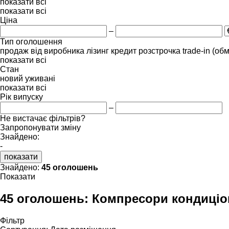
показати всі
показати всі
Ціна
–
Тип оголошення
продаж
від виробника
лізинг
кредит
розстрочка
trade-in (об
показати всі
Стан
новий
уживані
показати всі
Рік випуску
–
Не вистачає фільтрів?
Запропонувати зміну
Знайдено:
-
показати
Знайдено:
45 оголошень
Показати
45 оголошень:
Компресори кондиціо
Фільтр