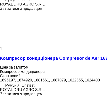
ROYAL DRU AGRO S.R.L.
Зв'язатися з продавцем
1
Компресор кондиціонера Compresor de Aer 16961
Ціна за запитом
Компресор кондиціонера
Стан
новий
1696197, 1674920, 1681561, 1687079, 1622355, 1624400
Румунія, Cristesti
ROYAL DRU AGRO S.R.L.
Зв'язатися з продавцем