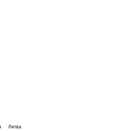
я
Литва