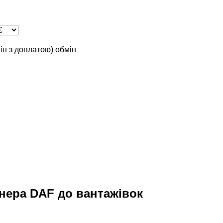
мін з доплатою)
обмін
нера DAF до вантажівок