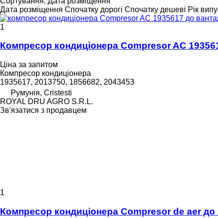
Сортування
:
Дата розміщення
Дата розміщення
Спочатку дорогі
Спочатку дешеві
Рік випу
1
Компресор кондиціонера Compresor AC 1935617 д
Ціна за запитом
Компресор кондиціонера
1935617, 2013750, 1856682, 2043453
Румунія, Cristesti
ROYAL DRU AGRO S.R.L.
Зв'язатися з продавцем
1
Компресор кондиціонера Compresor de aer до 