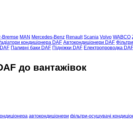
r-Bremse
MAN
Mercedes-Benz
Renault
Scania
Volvo
WABCO
Радіатори кондиціонера DAF
Автокондиціонери DAF
Фільтр
 DAF
Паливні баки DAF
Підніжки DAF
Електропроводка DA
DAF до вантажівок
кондиціонера
автокондиціонери
фільтри-осушувачі кондиціо