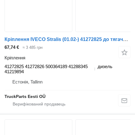
Кріплення IVECO Stralis (01.02-) 41272825 до тягача IVECO Stralis, Trakker (2002-)
67,74 €
≈ 3 485 грн
Кріплення
41272825 41272826 500364189 41288345
дизель
41219894
Естонія, Tallinn
TruckParts Eesti OÜ