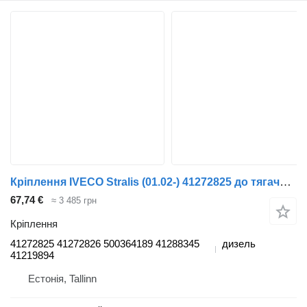
Кріплення IVECO Stralis (01.02-) 41272825 до тягача IVECO Stralis, Trakker (2002-)
67,74 €
≈ 3 485 грн
Кріплення
41272825 41272826 500364189 41288345
дизель
41219894
Естонія, Tallinn