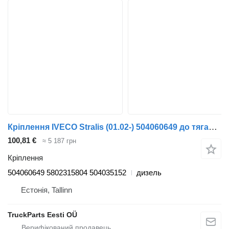
Кріплення IVECO Stralis (01.02-) 504060649 до тягача IVECO Stralis, Trakker (2002-)
100,81 €
≈ 5 187 грн
Кріплення
504060649 5802315804 504035152
дизель
Естонія, Tallinn
TruckParts Eesti OÜ