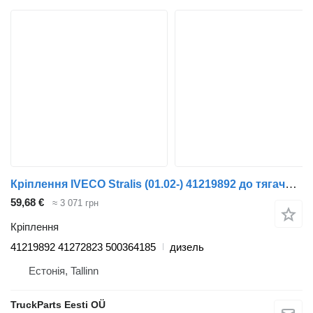
Кріплення IVECO Stralis (01.02-) 41219892 до тягача IVECO Stralis, Trakker (2002-)
59,68 €
≈ 3 071 грн
Кріплення
41219892 41272823 500364185
дизель
Естонія, Tallinn
TruckParts Eesti OÜ