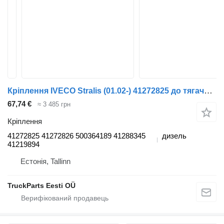
Кріплення IVECO Stralis (01.02-) 41272825 до тягача IVECO Stralis, Trakker (2002-)
67,74 €
≈ 3 485 грн
Кріплення
41272825 41272826 500364189 41288345
дизель
41219894
Естонія, Tallinn
TruckParts Eesti OÜ