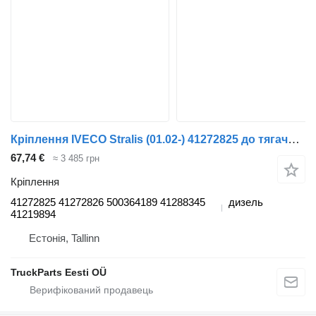
Кріплення IVECO Stralis (01.02-) 41272825 до тягача IVECO Stralis, Trakker (2002-)
67,74 €
≈ 3 485 грн
Кріплення
41272825 41272826 500364189 41288345
дизель
41219894
Естонія, Tallinn
TruckParts Eesti OÜ