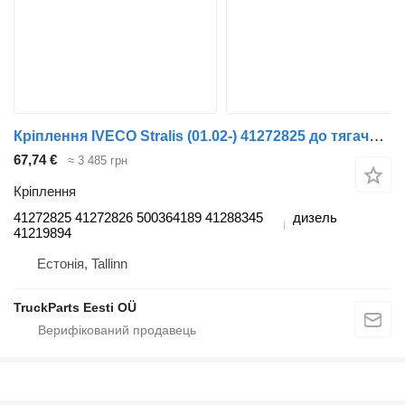
Кріплення IVECO Stralis (01.02-) 41272825 до тягача IVECO Stralis, Trakker (2002-)
67,74 €
≈ 3 485 грн
Кріплення
41272825 41272826 500364189 41288345
дизель
41219894
Естонія, Tallinn
TruckParts Eesti OÜ