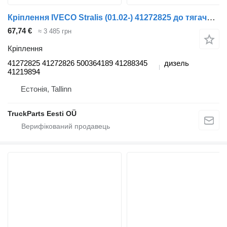
Кріплення IVECO Stralis (01.02-) 41272825 до тягача IVECO Stralis, Trakker (2002-)
67,74 €
≈ 3 485 грн
Кріплення
41272825 41272826 500364189 41288345
дизель
41219894
Естонія, Tallinn
TruckParts Eesti OÜ