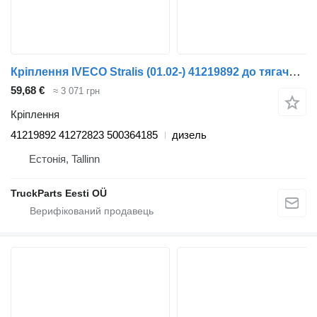
Кріплення IVECO Stralis (01.02-) 41219892 до тягача IVECO Stralis, Trakker (2002-)
59,68 €
≈ 3 071 грн
Кріплення
41219892 41272823 500364185
дизель
Естонія, Tallinn
TruckParts Eesti OÜ