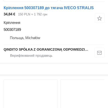
Кріплення 500307189 до тягача IVECO STRALIS
34,84 €
150 PLN
≈ 1 792 грн
Кріплення
500307189
Польща, Michałów
QINDITO SPÓŁKA Z OGRANICZONĄ ODPOWIEDZIALNOŚCIĄ