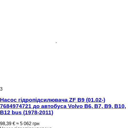
3
Насос гідропідсилювача ZF B9 (01.02-)
7684974721 до автобуса Volvo B6, B7, B9, B10,
B12 bus (1978-2011)
98,39 €
≈ 5 062 грн