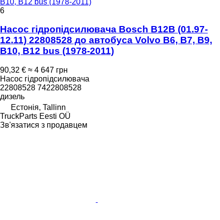
B10, B12 bus (1978-2011)
6
Насос гідропідсилювача Bosch B12B (01.97-
12.11) 22808528 до автобуса Volvo B6, B7, B9,
B10, B12 bus (1978-2011)
90,32 €
≈ 4 647 грн
Насос гідропідсилювача
22808528 7422808528
дизель
Естонія, Tallinn
TruckParts Eesti OÜ
Зв'язатися з продавцем