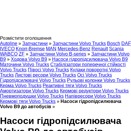
Розмістити оголошення
Autoline
»
Запчастини
»
Запчастини Volvo Trucks
Bosch
DAF
IVECO
Knorr-Bremse
MAN
Mercedes-Benz
Renault
Scania
WABCO
ZF
»
Запчастини Volvo B-series
»
Запчастини Volvo
B9
»
Ходова Volvo B9
»
Насоси гідропідсилювача Volvo B9
Маточини Volvo Trucks
Стабілізатори поперечної стійкості
Volvo Trucks
Півосі Volvo Trucks
Кулаки поворотні Volvo
Trucks
Листові ресори Volvo Trucks
Осі Volvo Trucks
Гідропідсилювачі Volvo Trucks
Рульові колонки Volvo Trucks
Керма Volvo Trucks
Реактивні тяги Volvo Trucks
Амортизатори Volvo Trucks
Кермові редуктори Volvo Trucks
Пневмоподушки Volvo Trucks
Напівресори Volvo Trucks
Кермові тяги Volvo Trucks
»
Насоси гідропідсилювача
Volvo B9 до автобусів
»
Насоси гідропідсилювача