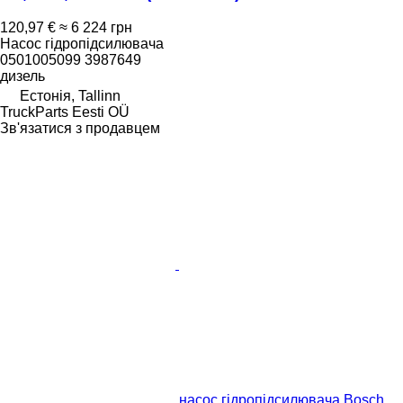
120,97 €
≈ 6 224 грн
Насос гідропідсилювача
0501005099 3987649
дизель
Естонія, Tallinn
TruckParts Eesti OÜ
Зв'язатися з продавцем
насос гідропідсилювача Bosch