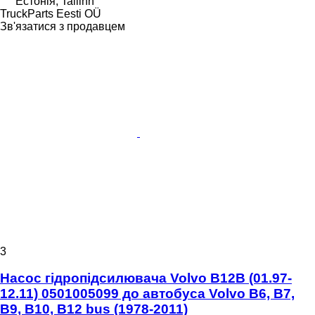
Естонія, Tallinn
TruckParts Eesti OÜ
Зв'язатися з продавцем
3
Насос гідропідсилювача Volvo B12B (01.97-
12.11) 0501005099 до автобуса Volvo B6, B7,
B9, B10, B12 bus (1978-2011)