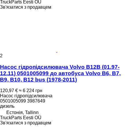
TruckParts Eesti OÜ
Зв'язатися з продавцем
2
Насос гідропідсилювача Volvo B12B (01.97-
12.11) 0501005099 до автобуса Volvo B6, B7,
B9, B10, B12 bus (1978-2011)
120,97 €
≈ 6 224 грн
Насос гідропідсилювача
0501005099 3987649
дизель
Естонія, Tallinn
TruckParts Eesti OÜ
Зв'язатися з продавцем