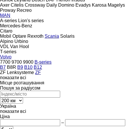
Axer
Citelis
Crossway
Daily
Domino
Evadys
Karosa
Magelys
Proway
Recreo
MAN
A-series
Lion's series
Mercedes-Benz
Citaro
Mobil
Optare
Rexroth
Scania
Solaris
Alpino
Urbino
VDL
Van Hool
T-series
Volvo
7700
9700
9900
B-series
B7
B8R
B9
B10
B12
ZF Lenksysteme
ZF
показати всі
Місце розташування
Пошук за радіусом
Україна
показати всі
Ціна
–