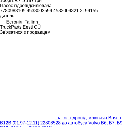
100,81 €
≈ 5 187 грн
Насос гідропідсилювача
7780988105 4533002599 4533004321 3199155
дизель
Естонія, Tallinn
TruckParts Eesti OÜ
Зв'язатися з продавцем
насос гідропідсилювача Bosch
B12B (01.97-12.11) 22808528 до автобуса Volvo B6, B7, B9,