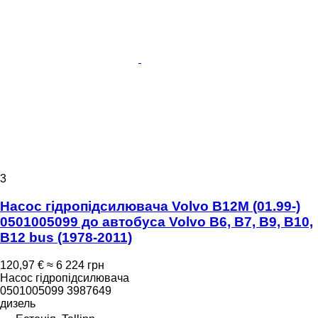
3
Насос гідропідсилювача Volvo B12M (01.99-)
0501005099 до автобуса Volvo B6, B7, B9, B10,
B12 bus (1978-2011)
120,97 €
≈ 6 224 грн
Насос гідропідсилювача
0501005099 3987649
дизель