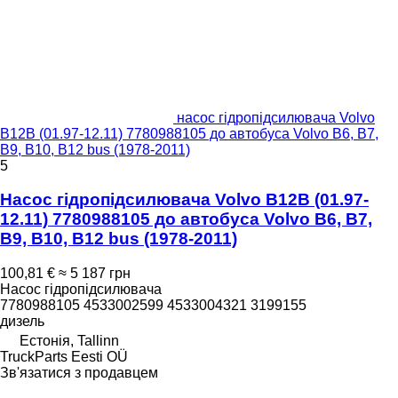
насос гідропідсилювача Volvo
B12B (01.97-12.11) 7780988105 до автобуса Volvo B6, B7,
B9, B10, B12 bus (1978-2011)
5
Насос гідропідсилювача Volvo B12B (01.97-
12.11) 7780988105 до автобуса Volvo B6, B7,
B9, B10, B12 bus (1978-2011)
100,81 €
≈ 5 187 грн
Насос гідропідсилювача
7780988105 4533002599 4533004321 3199155
дизель
Естонія, Tallinn
TruckParts Eesti OÜ
Зв'язатися з продавцем