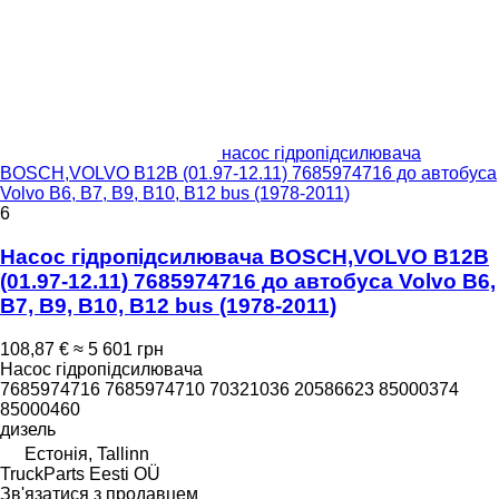
насос гідропідсилювача
BOSCH,VOLVO B12B (01.97-12.11) 7685974716 до автобуса
Volvo B6, B7, B9, B10, B12 bus (1978-2011)
6
Насос гідропідсилювача BOSCH,VOLVO B12B
(01.97-12.11) 7685974716 до автобуса Volvo B6,
B7, B9, B10, B12 bus (1978-2011)
108,87 €
≈ 5 601 грн
Насос гідропідсилювача
7685974716 7685974710 70321036 20586623 85000374
85000460
дизель
Естонія, Tallinn
TruckParts Eesti OÜ
Зв'язатися з продавцем