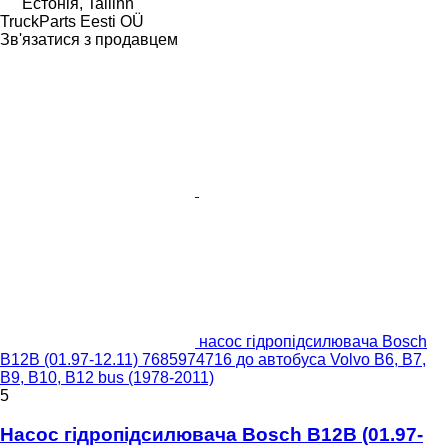
Естонія, Tallinn
TruckParts Eesti OÜ
Зв'язатися з продавцем
насос гідропідсилювача Bosch
B12B (01.97-12.11) 7685974716 до автобуса Volvo B6, B7,
B9, B10, B12 bus (1978-2011)
5
Насос гідропідсилювача Bosch B12B (01.97-