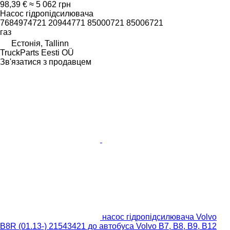
98,39 €
≈ 5 062 грн
Насос гідропідсилювача
7684974721 20944771 85000721 85006721
газ
Естонія, Tallinn
TruckParts Eesti OÜ
Зв'язатися з продавцем
насос гідропідсилювача Volvo
B8R (01.13-) 21543421 до автобуса Volvo B7, B8, B9, B12