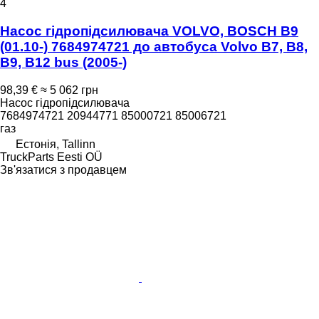
4
Насос гідропідсилювача VOLVO, BOSCH B9
(01.10-) 7684974721 до автобуса Volvo B7, B8,
B9, B12 bus (2005-)
98,39 €
≈ 5 062 грн
Насос гідропідсилювача
7684974721 20944771 85000721 85006721
газ
Естонія, Tallinn
TruckParts Eesti OÜ
Зв'язатися з продавцем