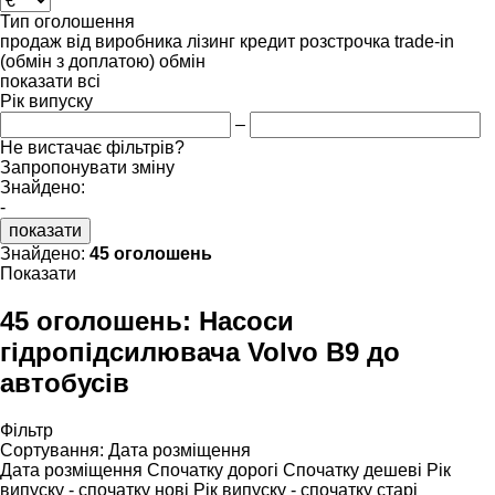
Тип оголошення
продаж
від виробника
лізинг
кредит
розстрочка
trade-in
(обмін з доплатою)
обмін
показати всі
Рік випуску
–
Не вистачає фільтрів?
Запропонувати зміну
Знайдено:
-
показати
Знайдено:
45 оголошень
Показати
45 оголошень:
Насоси
гідропідсилювача Volvo B9 до
автобусів
Фільтр
Сортування
:
Дата розміщення
Дата розміщення
Спочатку дорогі
Спочатку дешеві
Рік
випуску - спочатку нові
Рік випуску - спочатку старі