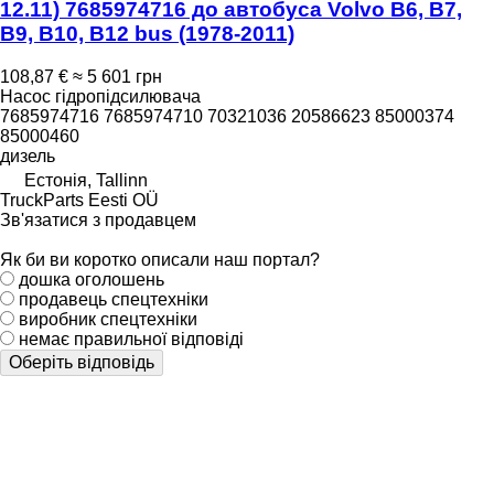
12.11) 7685974716 до автобуса Volvo B6, B7,
B9, B10, B12 bus (1978-2011)
108,87 €
≈ 5 601 грн
Насос гідропідсилювача
7685974716 7685974710 70321036 20586623 85000374
85000460
дизель
Естонія, Tallinn
TruckParts Eesti OÜ
Зв'язатися з продавцем
Як би ви коротко описали наш портал?
дошка оголошень
продавець спецтехніки
виробник спецтехніки
немає правильної відповіді
Оберіть відповідь