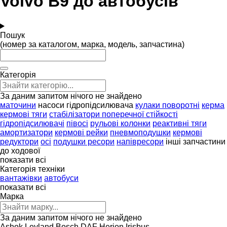
Volvo B9 до автобусів
Пошук
(номер за каталогом, марка, модель, запчастина)
Категорія
За даним запитом нічого не знайдено
маточини
насоси гідропідсилювача
кулаки поворотні
керма
кермові тяги
стабілізатори поперечної стійкості
гідропідсилювачі
півосі
рульові колонки
реактивні тяги
амортизатори
кермові рейки
пневмоподушки
кермові
редуктори
осі
подушки ресори
напівресори
інші запчастини
до ходової
показати всі
Категорія техніки
вантажівки
автобуси
показати всі
Марка
За даним запитом нічого не знайдено
Ashok Leyland
Bosch
DAF
Herion
Irisbus