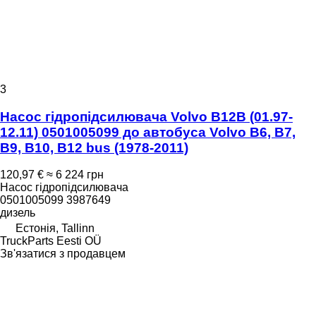
3
Насос гідропідсилювача Volvo B12B (01.97-
12.11) 0501005099 до автобуса Volvo B6, B7,
B9, B10, B12 bus (1978-2011)
120,97 €
≈ 6 224 грн
Насос гідропідсилювача
0501005099 3987649
дизель
Естонія, Tallinn
TruckParts Eesti OÜ
Зв'язатися з продавцем