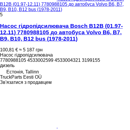
B12B (01.97-12.11) 7780988105 до автобуса Volvo B6, B7,
B9, B10, B12 bus (1978-2011)
5
Насос гідропідсилювача Bosch B12B (01.97-
12.11) 7780988105 до автобуса Volvo B6, B7,
B9, B10, B12 bus (1978-2011)
100,81 €
≈ 5 187 грн
Насос гідропідсилювача
7780988105 4533002599 4533004321 3199155
дизель
Естонія, Tallinn
TruckParts Eesti OÜ
Зв'язатися з продавцем