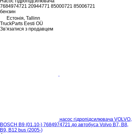
Насос гідропідсилювача
7684974721 20944771 85000721 85006721
бензин
Естонія, Tallinn
TruckParts Eesti OÜ
Зв'язатися з продавцем
насос гідропідсилювача VOLVO,
BOSCH B9 (01.10-) 7684974721 до автобуса Volvo B7, B8,
B9, B12 bus (2005-)