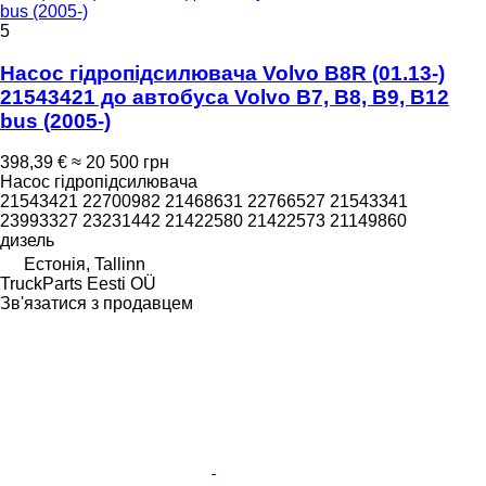
bus (2005-)
5
Насос гідропідсилювача Volvo B8R (01.13-)
21543421 до автобуса Volvo B7, B8, B9, B12
bus (2005-)
398,39 €
≈ 20 500 грн
Насос гідропідсилювача
21543421 22700982 21468631 22766527 21543341
23993327 23231442 21422580 21422573 21149860
дизель
Естонія, Tallinn
TruckParts Eesti OÜ
Зв'язатися з продавцем