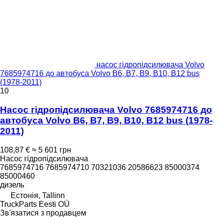
насос гідропідсилювача Volvo
7685974716 до автобуса Volvo B6, B7, B9, B10, B12 bus
(1978-2011)
10
Насос гідропідсилювача Volvo 7685974716 до
автобуса Volvo B6, B7, B9, B10, B12 bus (1978-
2011)
108,87 €
≈ 5 601 грн
Насос гідропідсилювача
7685974716 7685974710 70321036 20586623 85000374
85000460
дизель
Естонія, Tallinn
TruckParts Eesti OÜ
Зв'язатися з продавцем