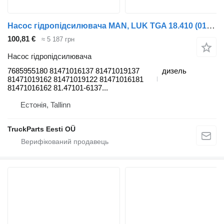
Насос гідропідсилювача MAN, LUK TGA 18.410 (01.00-) 7685955180 до тягача MAN 4-series, TGA (1993-2009)
100,81 €
≈ 5 187 грн
Насос гідропідсилювача
7685955180 81471016137 81471019137
дизель
81471019162 81471019122 81471016181
81471016162 81.47101-6137...
Естонія, Tallinn
TruckParts Eesti OÜ