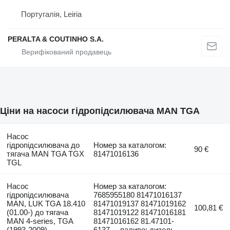
Португалія, Leiria
PERALTA & COUTINHO S.A.
Ціни на насоси гідропідсилювача MAN TGA
Насос
гідропідсилювача до
Номер за каталогом:
90 €
тягача MAN TGA TGX
81471016136
TGL
Насос
Номер за каталогом:
гідропідсилювача
7685955180 81471016137
MAN, LUK TGA 18.410
81471019137 81471019162
100,81 €
(01.00-) до тягача
81471019122 81471016181
MAN 4-series, TGA
81471016162 81.47101-
(1993-2009)
6137..., паливо: дизель