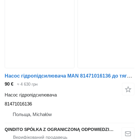
Насос гідропідсилювача MAN 81471016136 до тягача MAN TGA TGX TGL
90 €
≈ 4 630 грн
Насос гідропідсилювача
81471016136
Польща, Michałów
QINDITO SPÓŁKA Z OGRANICZONĄ ODPOWIEDZIALNOŚCIĄ