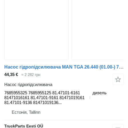
Насос гідропідсилювача MAN TGA 26.440 (01.00-) 7685955325 до тягача MAN 4-series, TGA (1993-2009)
44,35 €
≈ 2 282 грн
Насос гідропідсилювача
7685955325 7685955125 81.47101-6161
дизель
81471016161 81.47101-9161 81471019161
81.47101-9136 81471019136...
Естонія, Tallinn
TruckParts Eesti OÜ