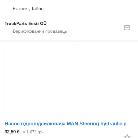
Естонія, Tallinn
TruckParts Eesti OÜ
Насос гідропідсилювача MAN Steering hydraulic pump 81471016161 до тягача MAN TGA 26.430
32,50 €
≈ 1 672 грн