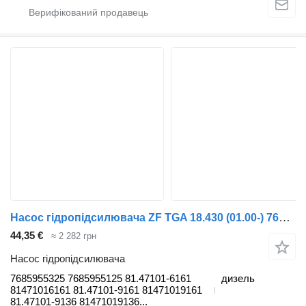
Насос гідропідсилювача ZF TGA 18.430 (01.00-) 7685955325 до тягача MAN 4-series, TGA (1993-2009)
44,35 €
≈ 2 282 грн
Насос гідропідсилювача
7685955325 7685955125 81.47101-6161
дизель
81471016161 81.47101-9161 81471019161
81.47101-9136 81471019136...