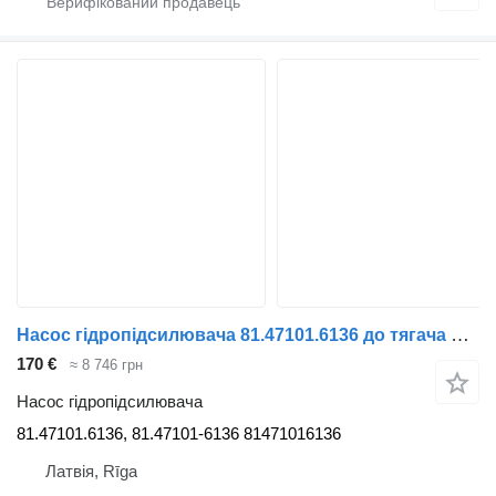
Насос гідропідсилювача 81.47101.6136 до тягача MAN E2000, F2000, F90, L2000, M 2000 L, M 2000 M, M90, TGA, TGM I, TGS I
170 €
≈ 8 746 грн
Насос гідропідсилювача
81.47101.6136, 81.47101-6136 81471016136
Латвія, Rīga