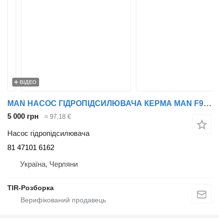
ВІДЕО
MAN НАСОС ГІДРОПІДСИЛЮВАЧА КЕРМА MAN F90/F2000/TGA D2865/66 M26*1.5/ 81 47101 6162 до тягача MAN F2000, TGA, F90
5 000 грн
≈ 97,18 €
Насос гідропідсилювача
81 47101 6162
Україна, Черляни
TIR-Розборка