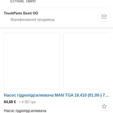
Естонія, Tallinn
TruckParts Eesti OÜ
Насос гідропідсилювача MAN TGA 18.410 (01.00-) 7686955128 до тягача MAN 4-series, TGA (1993-2009)
84,68 €
≈ 4 357 грн
Насос гідропідсилювача