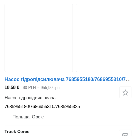
Насос гідропідсилювача 7685955180/7686955310/7685955325 до тягача MAN TGA
18,58 €
80 PLN
≈ 955,90 грн
Насос гідропідсилювача
7685955180/7686955310/7685955325
Польща, Opole
Truck Cores