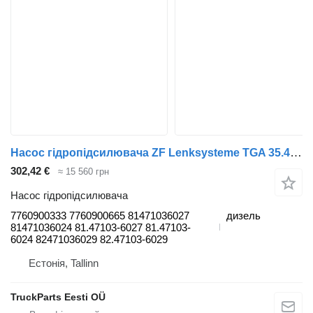
Насос гідропідсилювача ZF Lenksysteme TGA 35.410 (01.00-) 7760900333 до тягача MAN 4-series, TGA (1993-2009)
302,42 €
≈ 15 560 грн
Насос гідропідсилювача
7760900333 7760900665 81471036027
дизель
81471036024 81.47103-6027 81.47103-
6024 82471036029 82.47103-6029
Естонія, Tallinn
TruckParts Eesti OÜ