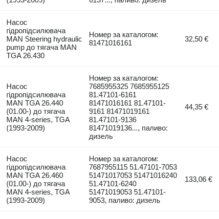
Насос
гідропідсилювача
Номер за каталогом:
MAN Steering hydraulic
32,50 €
81471016161
pump до тягача MAN
TGA 26.430
Номер за каталогом:
Насос
7685955325 7685955125
гідропідсилювача
81.47101-6161
MAN TGA 26.440
81471016161 81.47101-
44,35 €
(01.00-) до тягача
9161 81471019161
MAN 4-series, TGA
81.47101-9136
(1993-2009)
81471019136..., паливо:
дизель
Насос
Номер за каталогом:
гідропідсилювача
7687955115 51.47101-7053
MAN TGA 26.460
51471017053 51471016240
133,06 €
(01.00-) до тягача
51.47101-6240
MAN 4-series, TGA
51471019053 51.47101-
(1993-2009)
9053, паливо: дизель