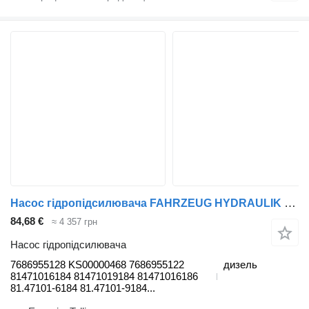
Насос гідропідсилювача FAHRZEUG HYDRAULIK TGA 18.410 (01.00-) 7686955128 до тягача MAN 4-series, TGA (1993-2009)
84,68 €
≈ 4 357 грн
Насос гідропідсилювача
7686955128 KS00000468 7686955122
дизель
81471016184 81471019184 81471016186
81.47101-6184 81.47101-9184...