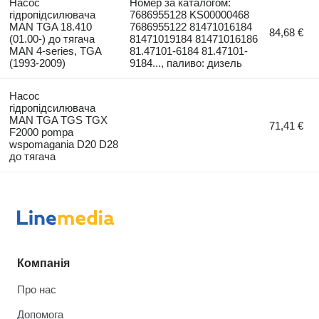
Насос
Номер за каталогом:
гідропідсилювача
7686955128 KS00000468
MAN TGA 18.410
7686955122 81471016184
84,68 €
(01.00-) до тягача
81471019184 81471016186
MAN 4-series, TGA
81.47101-6184 81.47101-
(1993-2009)
9184..., паливо: дизель
Насос
гідропідсилювача
MAN TGA TGS TGX
71,41 €
F2000 pompa
wspomagania D20 D28
до тягача
Компанія
Про нас
Допомога