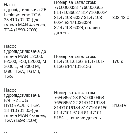
Номер за каталогом:
Насос
7760900333 7760900665
гідропідсилювача ZF
81471036027 81471036024
Lenksysteme TGA
81.47103-6027 81.47103-
302,42 €
35.410 (01.00-) до
6024 82471036029
тягача MAN 4-series,
82.47103-6029, паливо:
TGA (1993-2009)
дизель
Насос
гідропідсилювача до
тягача MAN E2000,
Номер за каталогом:
F2000, F90, L2000, M
81.47101.6136, 81.47101-
170 €
2000 L, M 2000 M,
6136 81471016136
M90, TGA, TGM I,
TGS I
Насос
Номер за каталогом:
гідропідсилювача
7686955128 KS00000468
FAHRZEUG
7686955122 81471016184
HYDRAULIK TGA
84,68 €
81471019184 81471016186
18.410 (01.00-) до
81.47101-6184 81.47101-
тягача MAN 4-series,
9184..., паливо: дизель
TGA (1993-2009)