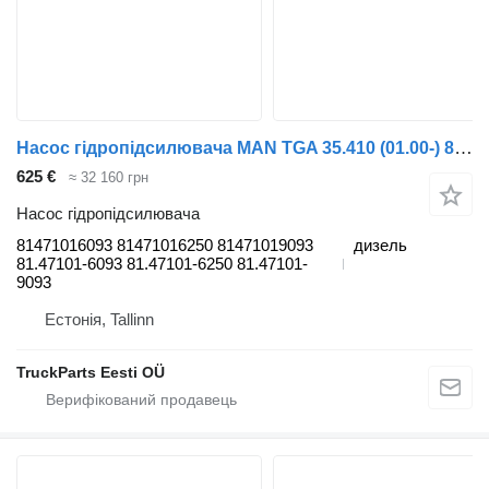
Насос гідропідсилювача MAN TGA 35.410 (01.00-) 81471016093 до тягача MAN 4-series, TGA (1993-2009)
625 €
≈ 32 160 грн
Насос гідропідсилювача
81471016093 81471016250 81471019093
дизель
81.47101-6093 81.47101-6250 81.47101-
9093
Естонія, Tallinn
TruckParts Eesti OÜ