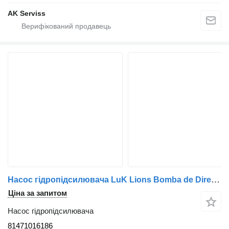
AK Serviss
Насос гідропідсилювача LuK Lions Bomba de Direção TGA;TGX 81471016186 до тягача MAN TGA;TGX
Ціна за запитом
Насос гідропідсилювача
81471016186