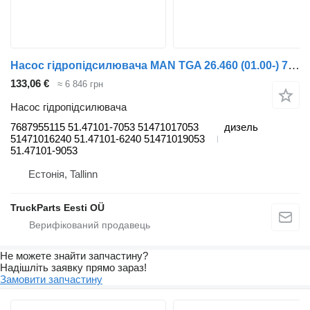
Насос гідропідсилювача MAN TGA 26.460 (01.00-) 7687955115 до тягача MAN 4-series, TGA (1993-2009)
133,06 €
≈ 6 846 грн
Насос гідропідсилювача
7687955115 51.47101-7053 51471017053
дизель
51471016240 51.47101-6240 51471019053
51.47101-9053
Естонія, Tallinn
TruckParts Eesti OÜ
Не можете знайти запчастину?
Надішліть заявку прямо зараз!
Замовити запчастину