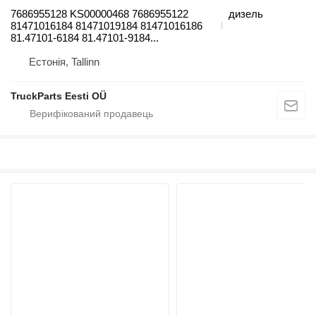
7686955128 KS00000468 7686955122
дизель
81471016184 81471019184 81471016186
81.47101-6184 81.47101-9184...
Естонія, Tallinn
TruckParts Eesti OÜ