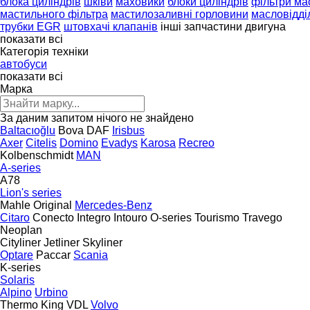
блока циліндрів
шківи
маховики
блоки циліндрів
фільтри ма
мастильного фільтра
мастилозаливні горловини
масловідді
трубки EGR
штовхачі клапанів
інші запчастини двигуна
показати всі
Категорія техніки
автобуси
показати всі
Марка
За даним запитом нічого не знайдено
Baltacıoğlu
Bova
DAF
Irisbus
Axer
Citelis
Domino
Evadys
Karosa
Recreo
Kolbenschmidt
MAN
A-series
A78
Lion's series
Mahle Original
Mercedes-Benz
Citaro
Conecto
Integro
Intouro
O-series
Tourismo
Travego
Neoplan
Cityliner
Jetliner
Skyliner
Optare
Paccar
Scania
K-series
Solaris
Alpino
Urbino
Thermo King
VDL
Volvo