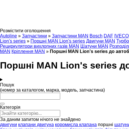
Розмістити оголошення
Autoline
»
Запчастини
»
Запчастини MAN
Bosch
DAF
IVECO
Lion's series
»
Поршні MAN Lion's series
Двигуни MAN
Турб
Рециркулятори вихлопних газів MAN
Шатуни MAN
Розподі
MAN
Кріплення MAN
»
Поршні MAN Lion's series до автоб
Поршні MAN Lion's series д
Пошук
(номер за каталогом, марка, модель, запчастина)
Категорія
За даним запитом нічого не знайдено
двигуни
клапани двигуна
коромисла клапана
поршні
шатун