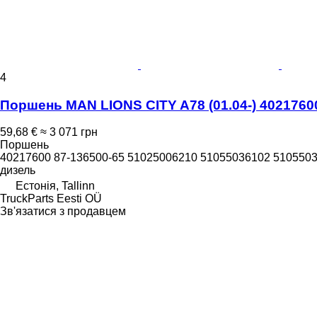
4
Поршень MAN LIONS CITY A78 (01.04-) 40217600
59,68 €
≈ 3 071 грн
Поршень
40217600 87-136500-65 51025006210 51055036102 51055036
дизель
Естонія, Tallinn
TruckParts Eesti OÜ
Зв'язатися з продавцем