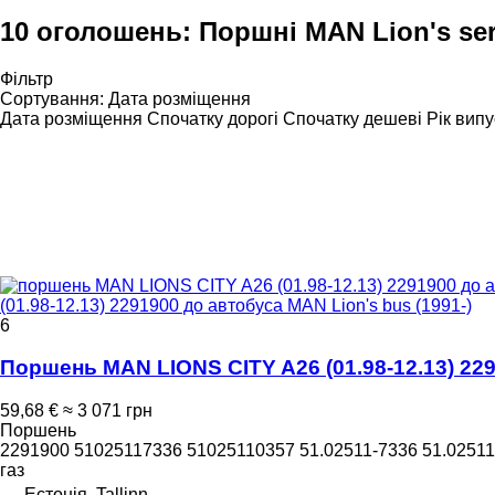
10 оголошень:
Поршні MAN Lion's ser
Фільтр
Сортування
:
Дата розміщення
Дата розміщення
Спочатку дорогі
Спочатку дешеві
Рік випу
(01.98-12.13) 2291900 до автобуса MAN Lion's bus (1991-)
6
Поршень MAN LIONS CITY A26 (01.98-12.13) 229
59,68 €
≈ 3 071 грн
Поршень
2291900 51025117336 51025110357 51.02511-7336 51.02511
газ
Естонія, Tallinn