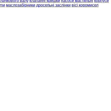
улачкового валу
клапанні кришки
насоси мастильні
корпуси
упи
маслозабірники
дросельні заслінки
вісі коромисел