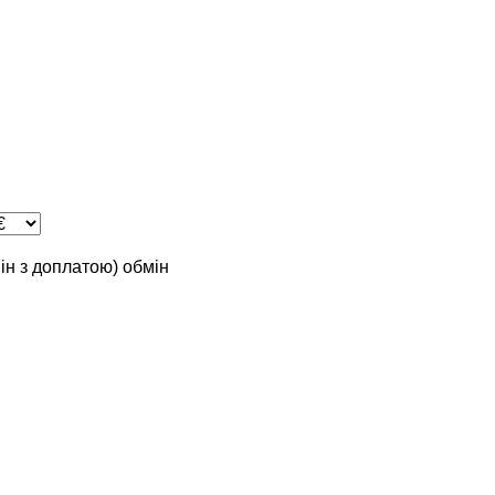
мін з доплатою)
обмін