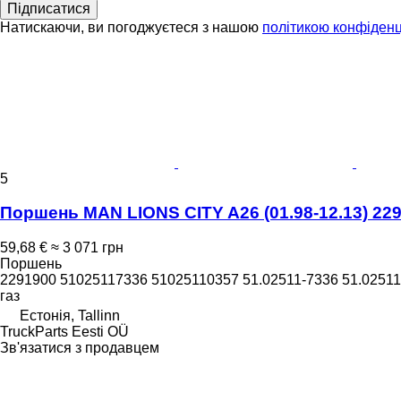
Підписатися
Натискаючи, ви погоджуєтеся з нашою
політикою конфіденц
5
Поршень MAN LIONS CITY A26 (01.98-12.13) 229
59,68 €
≈ 3 071 грн
Поршень
2291900 51025117336 51025110357 51.02511-7336 51.02511
газ
Естонія, Tallinn
TruckParts Eesti OÜ
Зв'язатися з продавцем