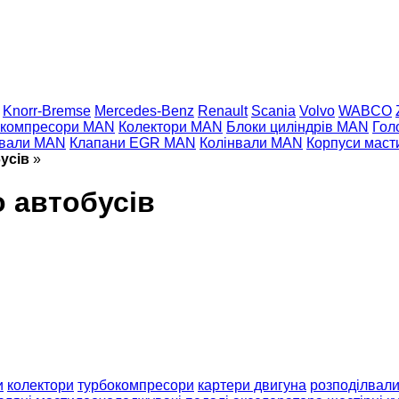
Knorr-Bremse
Mercedes-Benz
Renault
Scania
Volvo
WABCO
окомпресори MAN
Колектори MAN
Блоки циліндрів MAN
Гол
лвали MAN
Клапани EGR MAN
Колінвали MAN
Корпуси маст
усів
»
о автобусів
и
колектори
турбокомпресори
картери двигуна
розподілвал