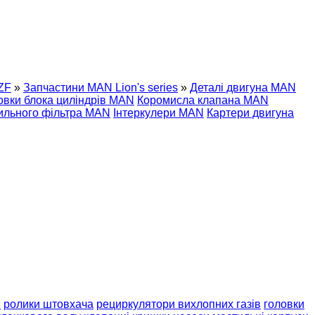
ZF
»
Запчастини MAN Lion's series
»
Деталі двигуна MAN
овки блока циліндрів MAN
Коромисла клапана MAN
ильного фільтра MAN
Інтеркулери MAN
Картери двигуна
и
ролики штовхача
рециркулятори вихлопних газів
головки