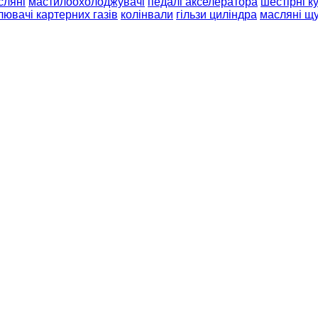
сляні
мастилоохолоджувачі
педалі акселератора
шестірні к
лювачі картерних газів
колінвали
гільзи циліндра
масляні щ